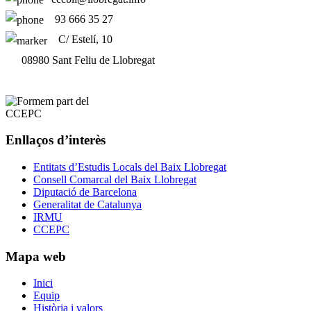
93 666 35 27
C/ Estelí, 10
08980 Sant Feliu de Llobregat
Enllaços d’interès
Entitats d’Estudis Locals del Baix Llobregat
Consell Comarcal del Baix Llobregat
Diputació de Barcelona
Generalitat de Catalunya
IRMU
CCEPC
Mapa web
Inici
Equip
Història i valors