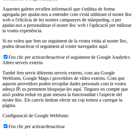
Aquestes galetes recullen informació que s'utilitza de forma
agregada per ajudar-nos a entendre com s'està utilitzant el nostre lloc
web o l'eficàcia de les nostres campanyes de màrqueting, o per
ajudar-nos a personalitzar el nostre lloc web i l'aplicació per millorar
la vostra experiència.
Si no voleu que fem un seguiment de la vostra visita al nostre lloc,
podeu desactivar el seguiment al vostre navegador aquí:
Feu clic per activar/desactivar el seguiment de Google Analytics
Altres serveis externs
També fem servir diferents serveis externs, com ara Google
Webfonts, Google Maps i proveïdors de vídeo externs. Com que
aquests proveïdors poden recopilar dades personals com la vostra
adreça IP, us permetem bloquejar-les aquí. Tingueu en compte que
això podria reduir en gran mesura la funcionalitat i l'aspecte del
nostre lloc. Els canvis tindran efecte un cop torneu a carregar la
pàgina.
Configuració de Google Webfonts:
Feu clic per activar/desactivar