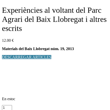
Experiències al voltant del Parc
Agrari del Baix Llobregat i altres
escrits
12.00
€
Materials del Baix Llobregat núm. 19, 2013
DESCARREGAR ARTICLES
En estoc
quantitat