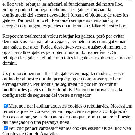
el lloc web, rebutjar-les afectarà el funcionament del nostre lloc.
Sempre podeu bloquejar o eliminar les galetes canviant la
configuració del vostre navegador i forçant el bloqueig de totes les
galetes d'aquest lloc web. Però això sempre us demanarà que
accepteu o rebutgeu les galetes quan torneu a visitar el nostre lloc.
Respectem totalment si voleu rebutjar les galetes, però per evitar
demanar-vos-ho una i altra vegada, permeteu-nos emmagatzemar
una galeta per això. Podeu desactivar-vos en qualsevol moment o
optar per altres galetes per obtenir una millor experiència. Si
rebutgeu les galetes, eliminarem totes les galetes establertes al nostre
domini.
Us proporcionem una llista de galetes emmagatzemades al vostre
ordinador al nostre domini perquè pugueu comprovar què hem
emmagatzemat. Per motius de seguretat no podem mostrar ni
modificar les galetes d'altres dominis. Podeu comprovar-ho a la
configuració de seguretat del vostre navegador.
Marqueu per habilitar aquestes cookies o rebutjar-les. Necessitem
fer us d'aquestes cookies per emmagatzemar aquesta configuració.
En cas contrari, se us demanarà de nou quan obriu una nova finestra
del navegador o una pestanya nova.
Feu clic per activar/desactivar les cookies essencials del lloc web
Cookies de Google Analytics