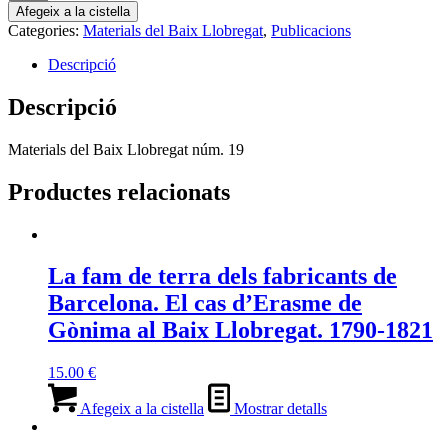
de
Afegeix a la cistella
Experiències
Categories:
Materials del Baix Llobregat
,
Publicacions
al
voltant
Descripció
del
Parc
Descripció
Agrari
del
Materials del Baix Llobregat núm. 19
Baix
Llobregat
i
Productes relacionats
altres
escrits
La fam de terra dels fabricants de
Barcelona. El cas d’Erasme de
Gònima al Baix Llobregat. 1790-1821
15.00
€
Afegeix a la cistella
Mostrar detalls