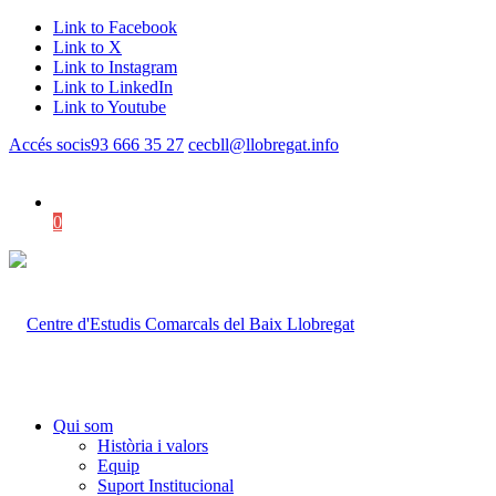
Link to Facebook
Link to X
Link to Instagram
Link to LinkedIn
Link to Youtube
Accés socis
93 666 35 27
cecbll@llobregat.info
0
Shopping Cart
Qui som
Història i valors
Equip
Suport Institucional