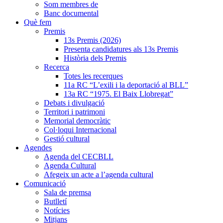
Som membres de
Banc documental
Què fem
Premis
13s Premis (2026)
Presenta candidatures als 13s Premis
Història dels Premis
Recerca
Totes les recerques
11a RC “L’exili i la deportació al BLL”
13a RC “1975. El Baix Llobregat”
Debats i divulgació
Territori i patrimoni
Memorial democràtic
Col·loqui Internacional
Gestió cultural
Agendes
Agenda del CECBLL
Agenda Cultural
Afegeix un acte a l’agenda cultural
Comunicació
Sala de premsa
Butlletí
Notícies
Mitjans