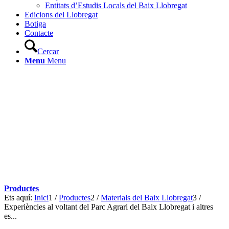
Entitats d’Estudis Locals del Baix Llobregat
Edicions del Llobregat
Botiga
Contacte
Cercar
Menu
Menu
Productes
Ets aquí:
Inici
1
/
Productes
2
/
Materials del Baix Llobregat
3
/
Experiències al voltant del Parc Agrari del Baix Llobregat i altres
es...