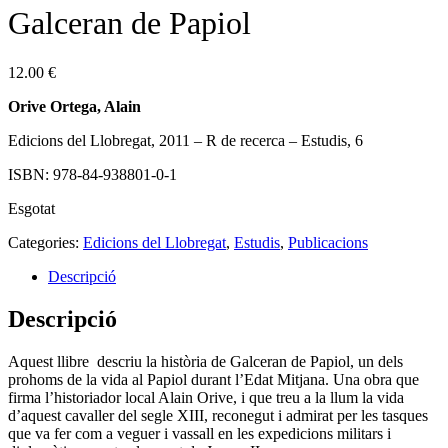
Galceran de Papiol
12.00
€
Orive Ortega, Alain
Edicions del Llobregat, 2011 – R de recerca – Estudis, 6
ISBN: 978-84-938801-0-1
Esgotat
Categories:
Edicions del Llobregat
,
Estudis
,
Publicacions
Descripció
Descripció
Aquest llibre descriu la història de Galceran de Papiol, un dels
prohoms de la vida al Papiol durant l’Edat Mitjana. Una obra que
firma l’historiador local Alain Orive, i que treu a la llum la vida
d’aquest cavaller del segle XIII, reconegut i admirat per les tasques
que va fer com a veguer i vassall en les expedicions militars i