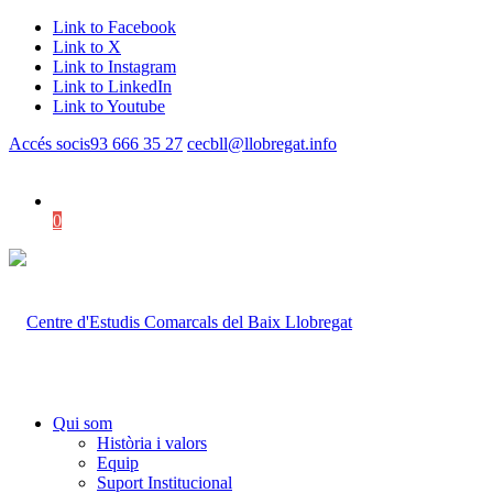
Link to Facebook
Link to X
Link to Instagram
Link to LinkedIn
Link to Youtube
Accés socis
93 666 35 27
cecbll@llobregat.info
0
Shopping Cart
Qui som
Història i valors
Equip
Suport Institucional