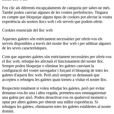
Feu clic als diferents encapçalaments de categoria per saber-ne més.
També podeu canviar algunes de les vostres preferències. Tingueu
en compte que bloquejar alguns tipus de cookies pot afectar la vostra
experiència als nostres llocs web i els serveis que podem oferir.
Cookies essencials del lloc web
Aquestes galetes són estrictament necessàries per oferir-vos els
serveis disponibles a través del nostre lloc web i per utilitzar algunes
de les seves característiques.
Com que aquestes galetes són estrictament necessàries per oferir-vos
el lloc web, rebutjar-les afectarà el funcionament del nostre lloc.
Sempre podeu bloquejar o eliminar les galetes canviant la
configuració del vostre navegador i forçant el bloqueig de totes les
galetes d'aquest lloc web. Però això sempre us demanarà que
accepteu o rebutgeu les galetes quan torneu a visitar el nostre lloc.
Respectem totalment si voleu rebutjar les galetes, però per evitar
demanar-vos-ho una i altra vegada, permeteu-nos emmagatzemar
una galeta per això. Podeu desactivar-vos en qualsevol moment o
optar per altres galetes per obtenir una millor experiència. Si
rebutgeu les galetes, eliminarem totes les galetes establertes al nostre
domini.