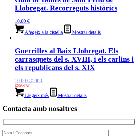
Llobregat. Recorreguts històrics
10.00
€
Afegeix a la cistella
Mostrar detalls
Guerrilles al Baix Llobregat. Els
carrasquets del s. XVIII, i els carlins i
els republicans del s. XIX
El
El
10.00
€
0.00
€
preu
preu
original
actual
Llegeix més
Mostrar detalls
era:
és:
10.00 €.
0.00 €.
Contacta amb nosaltres