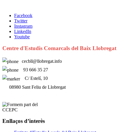
Facebook
Twitter
Instagram
LinkedIn
Youtube
Centre d'Estudis Comarcals del Baix Llobregat
cecbll@llobregat.info
93 666 35 27
C/ Estelí, 10
08980 Sant Feliu de Llobregat
Enllaços d’interès