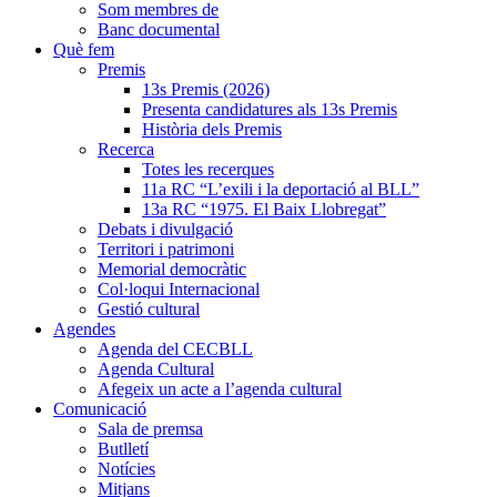
Som membres de
Banc documental
Què fem
Premis
13s Premis (2026)
Presenta candidatures als 13s Premis
Història dels Premis
Recerca
Totes les recerques
11a RC “L’exili i la deportació al BLL”
13a RC “1975. El Baix Llobregat”
Debats i divulgació
Territori i patrimoni
Memorial democràtic
Col·loqui Internacional
Gestió cultural
Agendes
Agenda del CECBLL
Agenda Cultural
Afegeix un acte a l’agenda cultural
Comunicació
Sala de premsa
Butlletí
Notícies
Mitjans