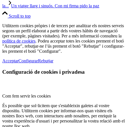
la...
Un viatge llarg i sinuós. Con mi firma pido la paz
Scroll to top
Utilitzem cookies pròpies i de tercers per analitzar els nostres serveis
segons un perfil elaborat a partir dels vostres hàbits de navegació
(per exemple, pàgines visitades). Per a més informació consulteu la
política de cookies
. Podeu acceptar totes les cookies prement el botó
"Acceptar", rebutjar-ne l’ús prement el botó "Rebutjar" i configurar-
les prement el botó "Configurar".
Acceptar
Configurar
Rebutjar
Configuració de cookies i privadesa
Com fem servir les cookies
És possible que sol·licitem que s'estableixin galetes al vostre
dispositiu. Utilitzem cookies per informar-nos quan visiteu els
nostres llocs web, com interactueu amb nosaltres, per enriquir la
vostra experiència d'usuari i per personalitzar la vostra relació amb el
nostre lloc web.