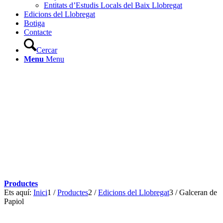
Entitats d’Estudis Locals del Baix Llobregat
Edicions del Llobregat
Botiga
Contacte
Cercar
Menu
Menu
Productes
Ets aquí:
Inici
1
/
Productes
2
/
Edicions del Llobregat
3
/
Galceran de
Papiol