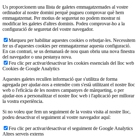
Us proporcionem una llista de galetes emmagatzemades al vostre
ordinador al nostre domini perquè pugueu comprovar què hem
emmagatzemat. Per motius de seguretat no podem mostrar ni
modificar les galetes d'altres dominis. Podeu comprovar-ho a la
configuració de seguretat del vostre navegador.
Marqueu per habilitar aquestes cookies o rebutjar-les. Necessitem
fer us d'aquestes cookies per emmagatzemar aquesta configuració.
En cas contrari, se us demanarà de nou quan obriu una nova finestra
del navegador o una pestanya nova.
Feu clic per activar/desactivar les cookies essencials del lloc web
Cookies de Google Analytics
Aquestes galetes recullen informació que s'utilitza de forma
agregada per ajudar-nos a entendre com s'està utilitzant el nostre lloc
web o l'eficàcia de les nostres campanyes de màrqueting, o per
ajudar-nos a personalitzar el nostre lloc web i l'aplicació per millorar
la vostra experiència.
Si no voleu que fem un seguiment de la vostra visita al nostre lloc,
podeu desactivar el seguiment al vostre navegador aquí:
Feu clic per activar/desactivar el seguiment de Google Analytics
Altres serveis externs