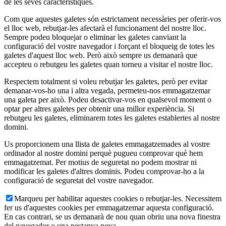
de les seves característiques.
Com que aquestes galetes són estrictament necessàries per oferir-vos
el lloc web, rebutjar-les afectarà el funcionament del nostre lloc.
Sempre podeu bloquejar o eliminar les galetes canviant la
configuració del vostre navegador i forçant el bloqueig de totes les
galetes d'aquest lloc web. Però això sempre us demanarà que
accepteu o rebutgeu les galetes quan torneu a visitar el nostre lloc.
Respectem totalment si voleu rebutjar les galetes, però per evitar
demanar-vos-ho una i altra vegada, permeteu-nos emmagatzemar
una galeta per això. Podeu desactivar-vos en qualsevol moment o
optar per altres galetes per obtenir una millor experiència. Si
rebutgeu les galetes, eliminarem totes les galetes establertes al nostre
domini.
Us proporcionem una llista de galetes emmagatzemades al vostre
ordinador al nostre domini perquè pugueu comprovar què hem
emmagatzemat. Per motius de seguretat no podem mostrar ni
modificar les galetes d'altres dominis. Podeu comprovar-ho a la
configuració de seguretat del vostre navegador.
Marqueu per habilitar aquestes cookies o rebutjar-les. Necessitem
fer us d'aquestes cookies per emmagatzemar aquesta configuració.
En cas contrari, se us demanarà de nou quan obriu una nova finestra
del navegador o una pestanya nova.