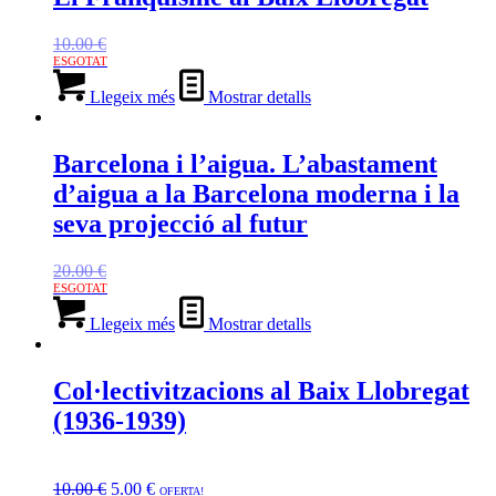
10.00
€
Llegeix més
Mostrar detalls
Barcelona i l’aigua. L’abastament
d’aigua a la Barcelona moderna i la
seva projecció al futur
20.00
€
Llegeix més
Mostrar detalls
Col·lectivitzacions al Baix Llobregat
(1936-1939)
El
El
preu
preu
10.00
€
5.00
€
OFERTA!