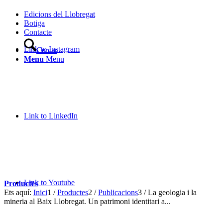
Edicions del Llobregat
Botiga
Contacte
Link to Instagram
Cercar
Menu
Menu
Link to LinkedIn
Link to Youtube
Productes
Ets aquí:
Inici
1
/
Productes
2
/
Publicacions
3
/
La geologia i la
mineria al Baix Llobregat. Un patrimoni identitari a...