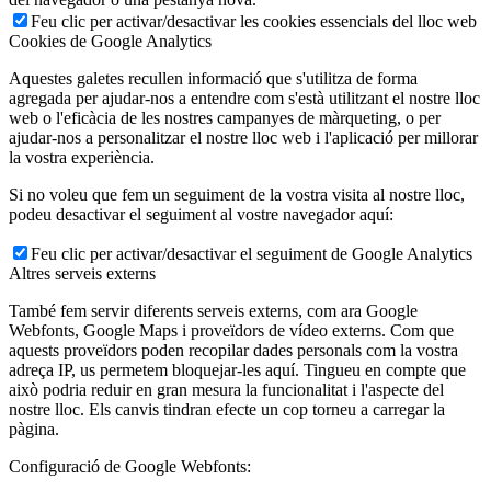
Feu clic per activar/desactivar les cookies essencials del lloc web
Cookies de Google Analytics
Aquestes galetes recullen informació que s'utilitza de forma
agregada per ajudar-nos a entendre com s'està utilitzant el nostre lloc
web o l'eficàcia de les nostres campanyes de màrqueting, o per
ajudar-nos a personalitzar el nostre lloc web i l'aplicació per millorar
la vostra experiència.
Si no voleu que fem un seguiment de la vostra visita al nostre lloc,
podeu desactivar el seguiment al vostre navegador aquí:
Feu clic per activar/desactivar el seguiment de Google Analytics
Altres serveis externs
També fem servir diferents serveis externs, com ara Google
Webfonts, Google Maps i proveïdors de vídeo externs. Com que
aquests proveïdors poden recopilar dades personals com la vostra
adreça IP, us permetem bloquejar-les aquí. Tingueu en compte que
això podria reduir en gran mesura la funcionalitat i l'aspecte del
nostre lloc. Els canvis tindran efecte un cop torneu a carregar la
pàgina.
Configuració de Google Webfonts: