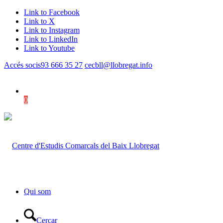
Link to Facebook
Link to X
Link to Instagram
Link to LinkedIn
Link to Youtube
Accés socis
93 666 35 27
cecbll@llobregat.info
0
Shopping Cart
Qui som
Cercar