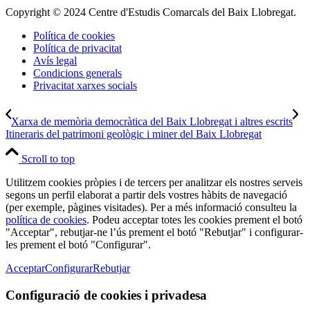
Copyright © 2024 Centre d'Estudis Comarcals del Baix Llobregat.
Política de cookies
Política de privacitat
Avís legal
Condicions generals
Privacitat xarxes socials
Xarxa de memòria democràtica del Baix Llobregat i altres escrits
Itineraris del patrimoni geològic i miner del Baix Llobregat
Scroll to top
Utilitzem cookies pròpies i de tercers per analitzar els nostres serveis
segons un perfil elaborat a partir dels vostres hàbits de navegació
(per exemple, pàgines visitades). Per a més informació consulteu la
política de cookies
. Podeu acceptar totes les cookies prement el botó
"Acceptar", rebutjar-ne l’ús prement el botó "Rebutjar" i configurar-
les prement el botó "Configurar".
Acceptar
Configurar
Rebutjar
Configuració de cookies i privadesa