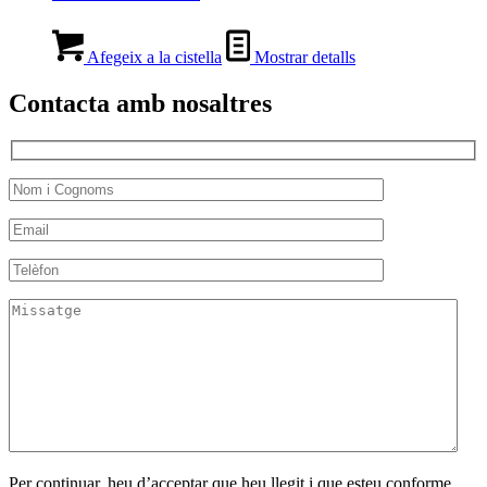
original
actual
era:
és:
10.00 €.
5.00 €.
Afegeix a la cistella
Mostrar detalls
Contacta amb nosaltres
Per continuar, heu d’acceptar que heu llegit i que esteu conforme