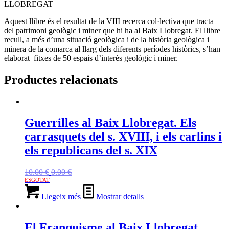
LLOBREGAT
Aquest llibre és el resultat de la VIII recerca col·lectiva que tracta
del patrimoni geològic i miner que hi ha al Baix Llobregat. El llibre
recull, a més d’una situació geològica i de la història geològica i
minera de la comarca al llarg dels diferents períodes històrics, s’han
elaborat fitxes de 50 espais d’interès geològic i miner.
Productes relacionats
Guerrilles al Baix Llobregat. Els
carrasquets del s. XVIII, i els carlins i
els republicans del s. XIX
El
El
10.00
€
0.00
€
preu
preu
original
actual
Llegeix més
Mostrar detalls
era:
és:
10.00 €.
0.00 €.
El Franquisme al Baix Llobregat