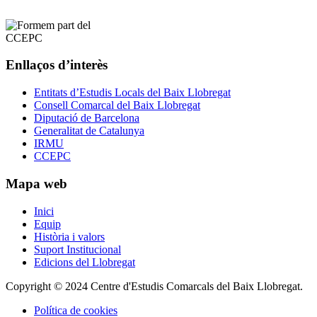
Enllaços d’interès
Entitats d’Estudis Locals del Baix Llobregat
Consell Comarcal del Baix Llobregat
Diputació de Barcelona
Generalitat de Catalunya
IRMU
CCEPC
Mapa web
Inici
Equip
Història i valors
Suport Institucional
Edicions del Llobregat
Copyright © 2024 Centre d'Estudis Comarcals del Baix Llobregat.
Política de cookies