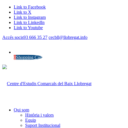
Link to Facebook
Link to X
Link to Instagram
Link to LinkedIn
Link to Youtube
Accés socis
93 666 35 27
cecbll@llobregat.info
0
Shopping Cart
Qui som
Història i valors
Equip
Suport Institucional