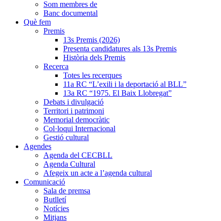
Som membres de
Banc documental
Què fem
Premis
13s Premis (2026)
Presenta candidatures als 13s Premis
Història dels Premis
Recerca
Totes les recerques
11a RC “L’exili i la deportació al BLL”
13a RC “1975. El Baix Llobregat”
Debats i divulgació
Territori i patrimoni
Memorial democràtic
Col·loqui Internacional
Gestió cultural
Agendes
Agenda del CECBLL
Agenda Cultural
Afegeix un acte a l’agenda cultural
Comunicació
Sala de premsa
Butlletí
Notícies
Mitjans