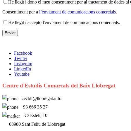
He llegit i dono el meu consentiment per al tractament de dades 
Consentiment per a
l’enviament de comunicacions comercials
.
He llegit i accepto l'enviament de comunicacions comercials.
Facebook
Twitter
Instagram
LinkedIn
Youtube
Centre d'Estudis Comarcals del Baix Llobregat
cecbll@llobregat.info
93 666 35 27
C/ Estelí, 10
08980 Sant Feliu de Llobregat