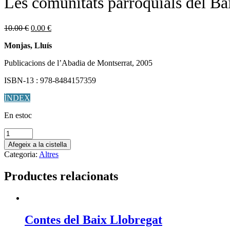
Les comunitats parroquials del Bai
El
El
10.00
€
0.00
€
preu
preu
Monjas, Lluís
original
actual
era:
és:
Publicacions de l’Abadia de Montserrat, 2005
10.00 €.
0.00 €.
ISBN-13 :
978-8484157359
ÍNDEX
En estoc
quantitat
de
Afegeix a la cistella
Les
Categoria:
Altres
comunitats
parroquials
Productes relacionats
del
Baix
Llobregat
a
finals
Contes del Baix Llobregat
de