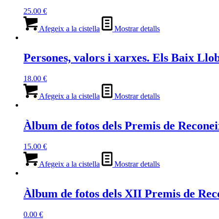
l'edat
25.00
€
mitjana
Afegeix a la cistella
Mostrar detalls
Persones, valors i xarxes. Els Baix Ll
18.00
€
Afegeix a la cistella
Mostrar detalls
Àlbum de fotos dels Premis de Reconei
15.00
€
Afegeix a la cistella
Mostrar detalls
Àlbum de fotos dels XII Premis de Rec
0.00
€