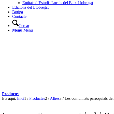
Entitats d’Estudis Locals del Baix Llobregat
Edicions del Llobregat
Botiga
Contacte
Cercar
Menu
Menu
Productes
Ets aquí:
Inici
1
/
Productes
2
/
Altres
3
/
Les comunitats parroquials del 