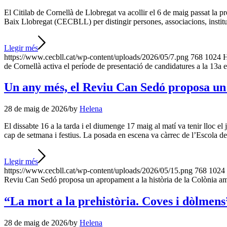
El Citilab de Cornellà de Llobregat va acollir el 6 de maig passat l
Baix Llobregat (CECBLL) per distingir persones, associacions, instit
Llegir més
https://www.cecbll.cat/wp-content/uploads/2026/05/7.png
768
1024
H
de Cornellà activa el període de presentació de candidatures a la 13a
Un any més, el Reviu Can Sedó proposa un a
28 de maig de 2026
/
by
Helena
El dissabte 16 a la tarda i el diumenge 17 maig al matí va tenir llo
cap de setmana i festius. La posada en escena va càrrec de l’Escola d
Llegir més
https://www.cecbll.cat/wp-content/uploads/2026/05/15.png
768
1024
Reviu Can Sedó proposa un apropament a la història de la Colònia amb 
“La mort a la prehistòria. Coves i dòlmens”.
28 de maig de 2026
/
by
Helena