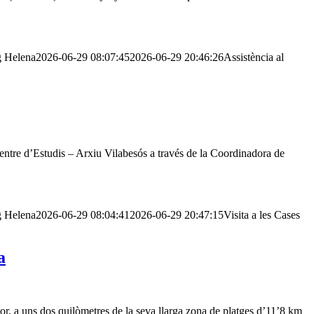
g
Helena
2026-06-29 08:07:45
2026-06-29 20:46:26
Assistència al
 Centre d’Estudis – Arxiu Vilabesós a través de la Coordinadora de
g
Helena
2026-06-29 08:04:41
2026-06-29 20:47:15
Visita a les Cases
a
rior, a uns dos quilòmetres de la seva llarga zona de platges d’11’8 km