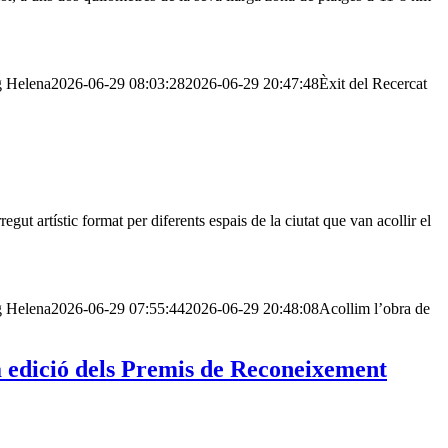
g
Helena
2026-06-29 08:03:28
2026-06-29 20:47:48
Èxit del Recercat
gut artístic format per diferents espais de la ciutat que van acollir el
g
Helena
2026-06-29 07:55:44
2026-06-29 20:48:08
Acollim l’obra de
3a edició dels Premis de Reconeixement