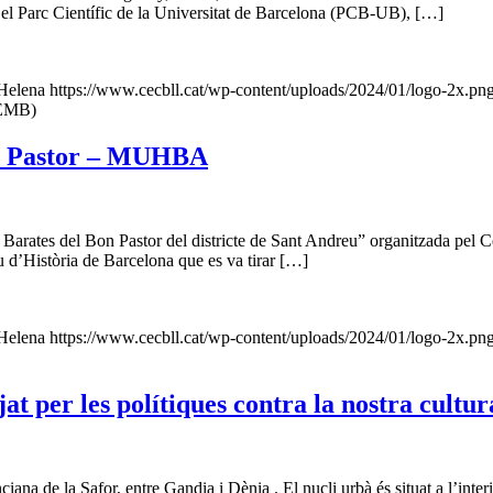
tar el Parc Científic de la Universitat de Barcelona (PCB-UB), […]
Helena
https://www.cecbll.cat/wp-content/uploads/2024/01/logo-2x.pn
PEMB)
Bon Pastor – MUHBA
ses Barates del Bon Pastor del districte de Sant Andreu” organitzada pel
u d’Història de Barcelona que es va tirar […]
Helena
https://www.cecbll.cat/wp-content/uploads/2024/01/logo-2x.pn
at per les polítiques contra la nostra cultur
iana de la Safor, entre Gandia i Dènia . El nucli urbà és situat a l’inte