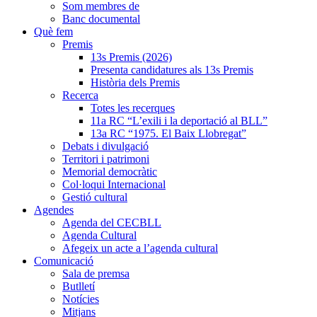
Som membres de
Banc documental
Què fem
Premis
13s Premis (2026)
Presenta candidatures als 13s Premis
Història dels Premis
Recerca
Totes les recerques
11a RC “L’exili i la deportació al BLL”
13a RC “1975. El Baix Llobregat”
Debats i divulgació
Territori i patrimoni
Memorial democràtic
Col·loqui Internacional
Gestió cultural
Agendes
Agenda del CECBLL
Agenda Cultural
Afegeix un acte a l’agenda cultural
Comunicació
Sala de premsa
Butlletí
Notícies
Mitjans