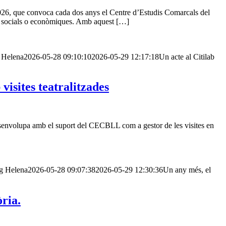
 2026, que convoca cada dos anys el Centre d’Estudis Comarcals del
s, socials o econòmiques. Amb aquest […]
Helena
2026-05-28 09:10:10
2026-05-29 12:17:18
Un acte al Citilab
isites teatralitzades
esenvolupa amb el suport del CECBLL com a gestor de les visites en
g
Helena
2026-05-28 09:07:38
2026-05-29 12:30:36
Un any més, el
òria.