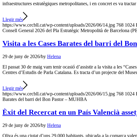
infraestructures estratègiques metropolitanes, i en concret es va trac
Llegir més
https://www.cecbll.cat/wp-content/uploads/2026/06/14.jpg
768
1024
Consell General 2026 del Pla Estratègic Metropolità de Barcelona (
Visita a les Cases Barates del barri del 
29 de juny de 2026
/
by
Helena
El passat 30 de maig vam tenir ocasió d’assistir a la visita a les “Ca
Centres d’Estudis de Parla Catalana. Es tracta d’un projecte del Muse
Llegir més
https://www.cecbll.cat/wp-content/uploads/2026/06/15.jpg
768
1024
Barates del barri del Bon Pastor – MUHBA
Èxit del Recercat en un País Valencià assetj
29 de juny de 2026
/
by
Helena
Oliva és una ciutat d’uns 29.000 habitants, ubicada a la comarca valenc