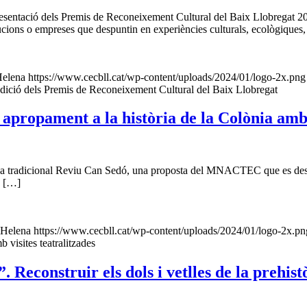
a presentació dels Premis de Reconeixement Cultural del Baix Llobregat
ucions o empreses que despuntin en experiències culturals, ecològique
elena
https://www.cecbll.cat/wp-content/uploads/2024/01/logo-2x.png
 edició dels Premis de Reconeixement Cultural del Baix Llobregat
propament a la història de la Colònia amb v
c el ja tradicional Reviu Can Sedó, una proposta del MNACTEC que es d
e […]
Helena
https://www.cecbll.cat/wp-content/uploads/2024/01/logo-2x.pn
visites teatralitzades
 Reconstruir els dols i vetlles de la prehist