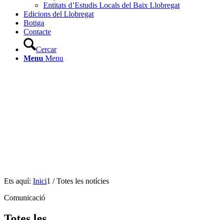
Entitats d’Estudis Locals del Baix Llobregat
Edicions del Llobregat
Botiga
Contacte
Cercar
Menu
Menu
Ets aquí:
Inici
1
/
Totes les notícies
Comunicació
Totes les