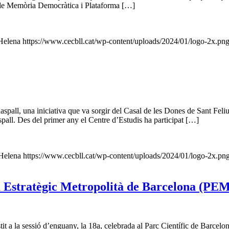
G. de Memòria Democràtica i Plataforma […]
Helena
https://www.cecbll.cat/wp-content/uploads/2024/01/logo-2x.pn
spall, una iniciativa que va sorgir del Casal de les Dones de Sant Feliu
pall. Des del primer any el Centre d’Estudis ha participat […]
Helena
https://www.cecbll.cat/wp-content/uploads/2024/01/logo-2x.pn
la Estratègic Metropolità de Barcelona (PE
 la sessió d’enguany, la 18a, celebrada al Parc Científic de Barcelo