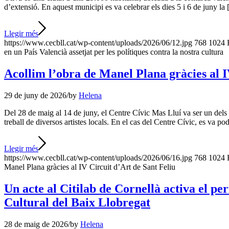
d’extensió. En aquest municipi es va celebrar els dies 5 i 6 de juny la
Llegir més
https://www.cecbll.cat/wp-content/uploads/2026/06/12.jpg
768
1024
en un País Valencià assetjat per les polítiques contra la nostra cultura
Acollim l’obra de Manel Plana gràcies al I
29 de juny de 2026
/
by
Helena
Del 28 de maig al 14 de juny, el Centre Cívic Mas Lluí va ser un dels es
treball de diversos artistes locals. En el cas del Centre Cívic, es va p
Llegir més
https://www.cecbll.cat/wp-content/uploads/2026/06/16.jpg
768
1024
Manel Plana gràcies al IV Circuit d’Art de Sant Feliu
Un acte al Citilab de Cornellà activa el p
Cultural del Baix Llobregat
28 de maig de 2026
/
by
Helena