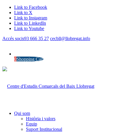
Link to Facebook
Link to X
Link to Instagram
Link to LinkedIn
Link to Youtube
Accés socis
93 666 35 27
cecbll@llobregat.info
0
Shopping Cart
Qui som
Història i valors
Equip
Suport Institucional