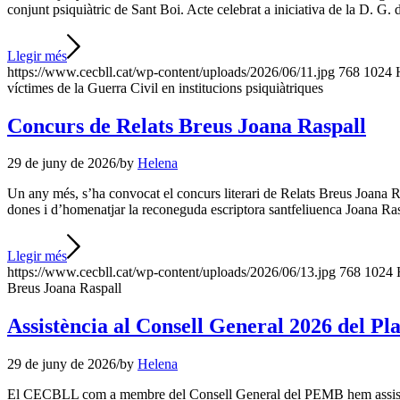
conjunt psiquiàtric de Sant Boi. Acte celebrat a iniciativa de la D. 
Llegir més
https://www.cecbll.cat/wp-content/uploads/2026/06/11.jpg
768
1024
víctimes de la Guerra Civil en institucions psiquiàtriques
Concurs de Relats Breus Joana Raspall
29 de juny de 2026
/
by
Helena
Un any més, s’ha convocat el concurs literari de Relats Breus Joana Ra
dones i d’homenatjar la reconeguda escriptora santfeliuenca Joana Ras
Llegir més
https://www.cecbll.cat/wp-content/uploads/2026/06/13.jpg
768
1024
Breus Joana Raspall
Assistència al Consell General 2026 del P
29 de juny de 2026
/
by
Helena
El CECBLL com a membre del Consell General del PEMB hem assistit a