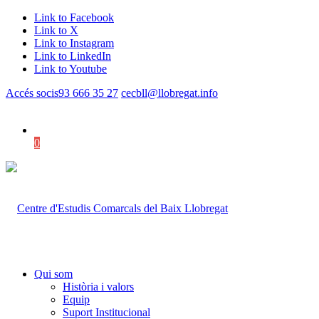
Link to Facebook
Link to X
Link to Instagram
Link to LinkedIn
Link to Youtube
Accés socis
93 666 35 27
cecbll@llobregat.info
0
Shopping Cart
Qui som
Història i valors
Equip
Suport Institucional