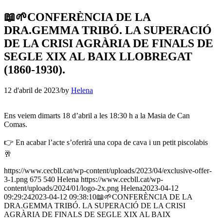
📖🌱CONFERÈNCIA DE LA
DRA.GEMMA TRIBÓ. LA SUPERACIÓ
DE LA CRISI AGRÀRIA DE FINALS DE
SEGLE XIX AL BAIX LLOBREGAT
(1860-1930).
12 d'abril de 2023
/
by
Helena
Ens veiem dimarts 18 d’abril a les 18:30 h a la Masia de Can
Comas.
👉 En acabar l’acte s’oferirà una copa de cava i un petit piscolabis
🥂
https://www.cecbll.cat/wp-content/uploads/2023/04/exclusive-offer-
3-1.png
675
540
Helena
https://www.cecbll.cat/wp-
content/uploads/2024/01/logo-2x.png
Helena
2023-04-12
09:29:24
2023-04-12 09:38:10
📖🌱CONFERÈNCIA DE LA
DRA.GEMMA TRIBÓ. LA SUPERACIÓ DE LA CRISI
AGRÀRIA DE FINALS DE SEGLE XIX AL BAIX