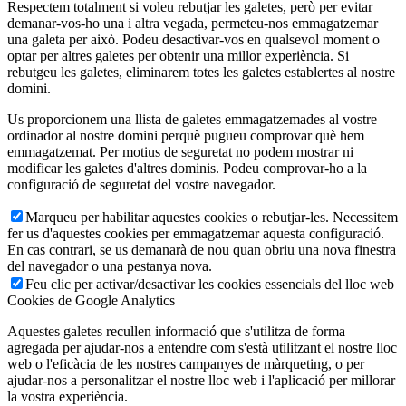
Respectem totalment si voleu rebutjar les galetes, però per evitar
demanar-vos-ho una i altra vegada, permeteu-nos emmagatzemar
una galeta per això. Podeu desactivar-vos en qualsevol moment o
optar per altres galetes per obtenir una millor experiència. Si
rebutgeu les galetes, eliminarem totes les galetes establertes al nostre
domini.
Us proporcionem una llista de galetes emmagatzemades al vostre
ordinador al nostre domini perquè pugueu comprovar què hem
emmagatzemat. Per motius de seguretat no podem mostrar ni
modificar les galetes d'altres dominis. Podeu comprovar-ho a la
configuració de seguretat del vostre navegador.
Marqueu per habilitar aquestes cookies o rebutjar-les. Necessitem
fer us d'aquestes cookies per emmagatzemar aquesta configuració.
En cas contrari, se us demanarà de nou quan obriu una nova finestra
del navegador o una pestanya nova.
Feu clic per activar/desactivar les cookies essencials del lloc web
Cookies de Google Analytics
Aquestes galetes recullen informació que s'utilitza de forma
agregada per ajudar-nos a entendre com s'està utilitzant el nostre lloc
web o l'eficàcia de les nostres campanyes de màrqueting, o per
ajudar-nos a personalitzar el nostre lloc web i l'aplicació per millorar
la vostra experiència.