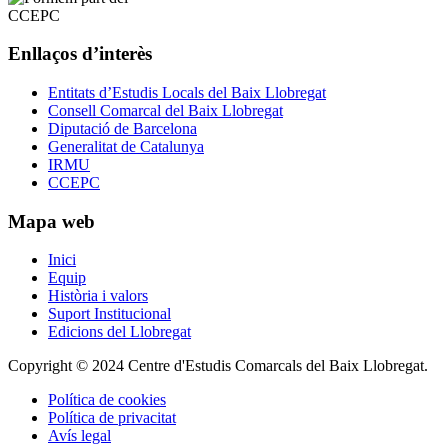
Enllaços d’interès
Entitats d’Estudis Locals del Baix Llobregat
Consell Comarcal del Baix Llobregat
Diputació de Barcelona
Generalitat de Catalunya
IRMU
CCEPC
Mapa web
Inici
Equip
Història i valors
Suport Institucional
Edicions del Llobregat
Copyright © 2024 Centre d'Estudis Comarcals del Baix Llobregat.
Política de cookies
Política de privacitat
Avís legal