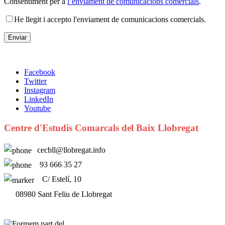
Consentiment per a
l’enviament de comunicacions comercials
.
He llegit i accepto l'enviament de comunicacions comercials.
Facebook
Twitter
Instagram
LinkedIn
Youtube
Centre d'Estudis Comarcals del Baix Llobregat
cecbll@llobregat.info
93 666 35 27
C/ Estelí, 10
08980 Sant Feliu de Llobregat