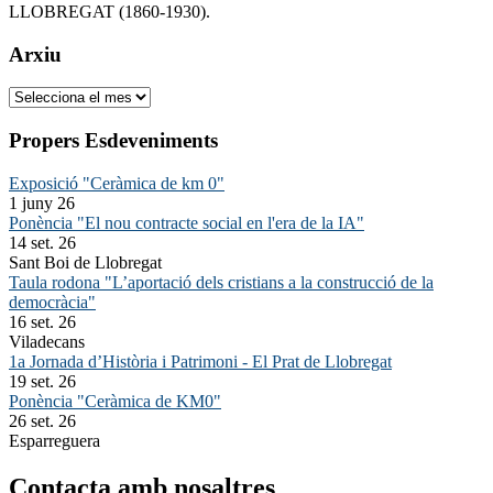
LLOBREGAT (1860-1930).
Arxiu
Arxiu
Propers Esdeveniments
Exposició "Ceràmica de km 0"
1 juny 26
Ponència "El nou contracte social en l'era de la IA"
14 set. 26
Sant Boi de Llobregat
Taula rodona "L’aportació dels cristians a la construcció de la
democràcia"
16 set. 26
Viladecans
1a Jornada d’Història i Patrimoni - El Prat de Llobregat
19 set. 26
Ponència "Ceràmica de KM0"
26 set. 26
Esparreguera
Contacta amb nosaltres