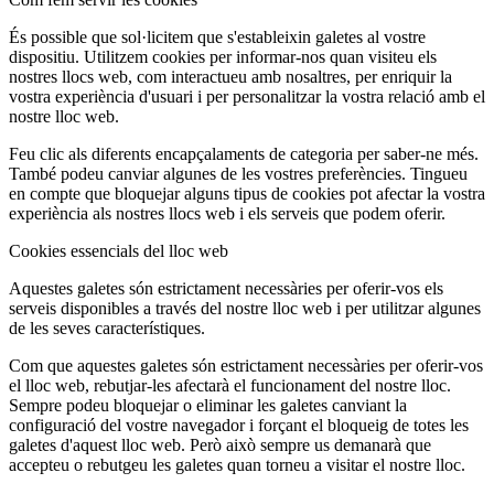
És possible que sol·licitem que s'estableixin galetes al vostre
dispositiu. Utilitzem cookies per informar-nos quan visiteu els
nostres llocs web, com interactueu amb nosaltres, per enriquir la
vostra experiència d'usuari i per personalitzar la vostra relació amb el
nostre lloc web.
Feu clic als diferents encapçalaments de categoria per saber-ne més.
També podeu canviar algunes de les vostres preferències. Tingueu
en compte que bloquejar alguns tipus de cookies pot afectar la vostra
experiència als nostres llocs web i els serveis que podem oferir.
Cookies essencials del lloc web
Aquestes galetes són estrictament necessàries per oferir-vos els
serveis disponibles a través del nostre lloc web i per utilitzar algunes
de les seves característiques.
Com que aquestes galetes són estrictament necessàries per oferir-vos
el lloc web, rebutjar-les afectarà el funcionament del nostre lloc.
Sempre podeu bloquejar o eliminar les galetes canviant la
configuració del vostre navegador i forçant el bloqueig de totes les
galetes d'aquest lloc web. Però això sempre us demanarà que
accepteu o rebutgeu les galetes quan torneu a visitar el nostre lloc.