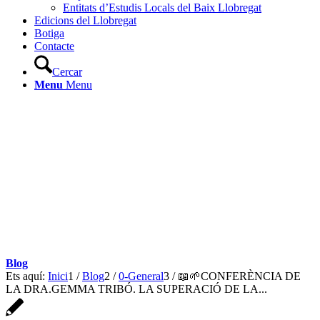
Entitats d’Estudis Locals del Baix Llobregat
Edicions del Llobregat
Botiga
Contacte
Cercar
Menu
Menu
Blog
Ets aquí:
Inici
1
/
Blog
2
/
0-General
3
/
📖🌱CONFERÈNCIA DE
LA DRA.GEMMA TRIBÓ. LA SUPERACIÓ DE LA...