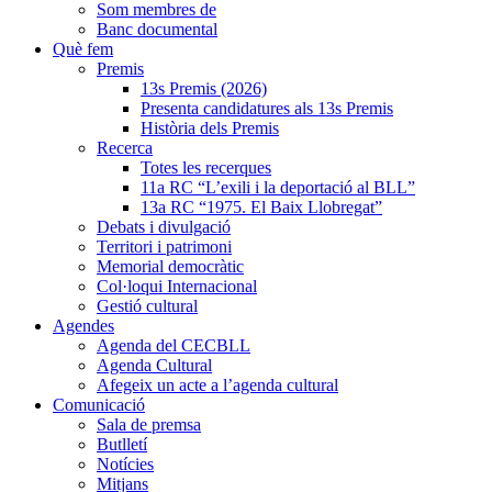
Som membres de
Banc documental
Què fem
Premis
13s Premis (2026)
Presenta candidatures als 13s Premis
Història dels Premis
Recerca
Totes les recerques
11a RC “L’exili i la deportació al BLL”
13a RC “1975. El Baix Llobregat”
Debats i divulgació
Territori i patrimoni
Memorial democràtic
Col·loqui Internacional
Gestió cultural
Agendes
Agenda del CECBLL
Agenda Cultural
Afegeix un acte a l’agenda cultural
Comunicació
Sala de premsa
Butlletí
Notícies
Mitjans