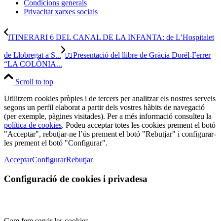
Condicions generals
Privacitat xarxes socials
ITINERARI 6 DEL CANAL DE LA INFANTA: de L’Hospitalet
de Llobregat a S...
📖Presentació del llibre de Gràcia Dorél-Ferrer
“LA COLÒNIA...
Scroll to top
Utilitzem cookies pròpies i de tercers per analitzar els nostres serveis
segons un perfil elaborat a partir dels vostres hàbits de navegació
(per exemple, pàgines visitades). Per a més informació consulteu la
política de cookies
. Podeu acceptar totes les cookies prement el botó
"Acceptar", rebutjar-ne l’ús prement el botó "Rebutjar" i configurar-
les prement el botó "Configurar".
Acceptar
Configurar
Rebutjar
Configuració de cookies i privadesa
Com fem servir les cookies