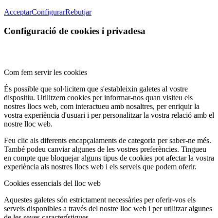
Acceptar
Configurar
Rebutjar
Configuració de cookies i privadesa
Com fem servir les cookies
És possible que sol·licitem que s'estableixin galetes al vostre
dispositiu. Utilitzem cookies per informar-nos quan visiteu els
nostres llocs web, com interactueu amb nosaltres, per enriquir la
vostra experiència d'usuari i per personalitzar la vostra relació amb el
nostre lloc web.
Feu clic als diferents encapçalaments de categoria per saber-ne més.
També podeu canviar algunes de les vostres preferències. Tingueu
en compte que bloquejar alguns tipus de cookies pot afectar la vostra
experiència als nostres llocs web i els serveis que podem oferir.
Cookies essencials del lloc web
Aquestes galetes són estrictament necessàries per oferir-vos els
serveis disponibles a través del nostre lloc web i per utilitzar algunes
de les seves característiques.