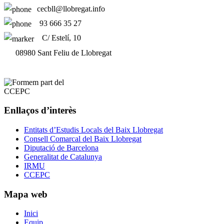
cecbll@llobregat.info
93 666 35 27
C/ Estelí, 10
08980 Sant Feliu de Llobregat
Enllaços d’interès
Entitats d’Estudis Locals del Baix Llobregat
Consell Comarcal del Baix Llobregat
Diputació de Barcelona
Generalitat de Catalunya
IRMU
CCEPC
Mapa web
Inici
Equip