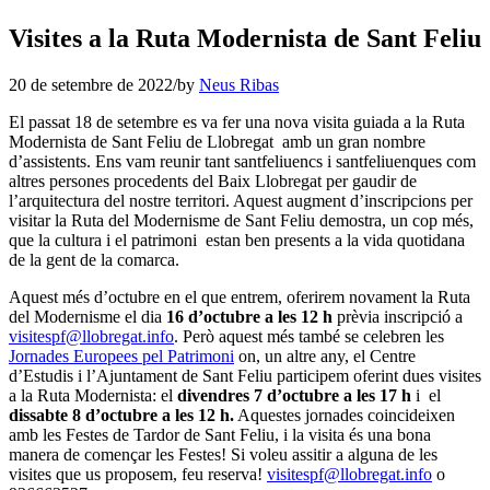
Visites a la Ruta Modernista de Sant Feliu
20 de setembre de 2022
/
by
Neus Ribas
El passat 18 de setembre es va fer una nova visita guiada a la Ruta
Modernista de Sant Feliu de Llobregat amb un gran nombre
d’assistents. Ens vam reunir tant santfeliuencs i santfeliuenques com
altres persones procedents del Baix Llobregat per gaudir de
l’arquitectura del nostre territori. Aquest augment d’inscripcions per
visitar la Ruta del Modernisme de Sant Feliu demostra, un cop més,
que la cultura i el patrimoni estan ben presents a la vida quotidana
de la gent de la comarca.
Aquest més d’octubre en el que entrem, oferirem novament la Ruta
del Modernisme el dia
16 d’octubre
a les 12 h
prèvia inscripció a
visitespf@llobregat.info
. Però aquest més també se celebren les
Jornades Europees pel Patrimoni
on, un altre any, el Centre
d’Estudis i l’Ajuntament de Sant Feliu participem oferint dues visites
a la Ruta Modernista: el
divendres 7 d’octubre a les 17 h
i el
dissabte 8 d’octubre a les 12 h.
Aquestes jornades coincideixen
amb les Festes de Tardor de Sant Feliu, i la visita és una bona
manera de començar les Festes! Si voleu assitir a alguna de les
visites que us proposem, feu reserva!
visitespf@llobregat.info
o