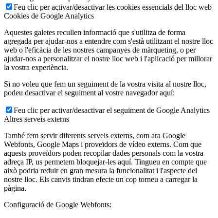
Feu clic per activar/desactivar les cookies essencials del lloc web
Cookies de Google Analytics
Aquestes galetes recullen informació que s'utilitza de forma
agregada per ajudar-nos a entendre com s'està utilitzant el nostre lloc
web o l'eficàcia de les nostres campanyes de màrqueting, o per
ajudar-nos a personalitzar el nostre lloc web i l'aplicació per millorar
la vostra experiència.
Si no voleu que fem un seguiment de la vostra visita al nostre lloc,
podeu desactivar el seguiment al vostre navegador aquí:
Feu clic per activar/desactivar el seguiment de Google Analytics
Altres serveis externs
També fem servir diferents serveis externs, com ara Google
Webfonts, Google Maps i proveïdors de vídeo externs. Com que
aquests proveïdors poden recopilar dades personals com la vostra
adreça IP, us permetem bloquejar-les aquí. Tingueu en compte que
això podria reduir en gran mesura la funcionalitat i l'aspecte del
nostre lloc. Els canvis tindran efecte un cop torneu a carregar la
pàgina.
Configuració de Google Webfonts: