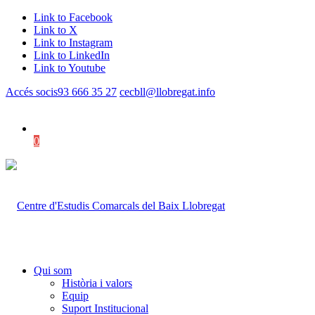
Link to Facebook
Link to X
Link to Instagram
Link to LinkedIn
Link to Youtube
Accés socis
93 666 35 27
cecbll@llobregat.info
0
Shopping Cart
Qui som
Història i valors
Equip
Suport Institucional