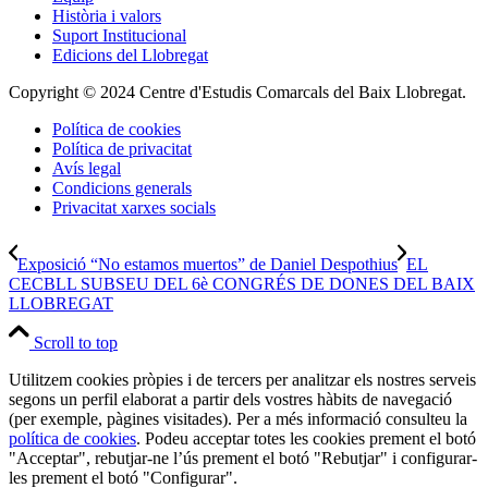
Història i valors
Suport Institucional
Edicions del Llobregat
Copyright © 2024 Centre d'Estudis Comarcals del Baix Llobregat.
Política de cookies
Política de privacitat
Avís legal
Condicions generals
Privacitat xarxes socials
Exposició “No estamos muertos” de Daniel Despothius
EL
CECBLL SUBSEU DEL 6è CONGRÉS DE DONES DEL BAIX
LLOBREGAT
Scroll to top
Utilitzem cookies pròpies i de tercers per analitzar els nostres serveis
segons un perfil elaborat a partir dels vostres hàbits de navegació
(per exemple, pàgines visitades). Per a més informació consulteu la
política de cookies
. Podeu acceptar totes les cookies prement el botó
"Acceptar", rebutjar-ne l’ús prement el botó "Rebutjar" i configurar-
les prement el botó "Configurar".