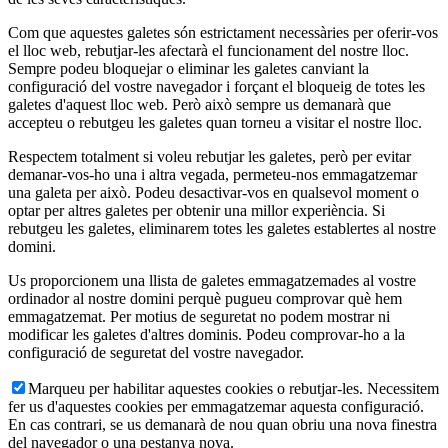
Com que aquestes galetes són estrictament necessàries per oferir-vos
el lloc web, rebutjar-les afectarà el funcionament del nostre lloc.
Sempre podeu bloquejar o eliminar les galetes canviant la
configuració del vostre navegador i forçant el bloqueig de totes les
galetes d'aquest lloc web. Però això sempre us demanarà que
accepteu o rebutgeu les galetes quan torneu a visitar el nostre lloc.
Respectem totalment si voleu rebutjar les galetes, però per evitar
demanar-vos-ho una i altra vegada, permeteu-nos emmagatzemar
una galeta per això. Podeu desactivar-vos en qualsevol moment o
optar per altres galetes per obtenir una millor experiència. Si
rebutgeu les galetes, eliminarem totes les galetes establertes al nostre
domini.
Us proporcionem una llista de galetes emmagatzemades al vostre
ordinador al nostre domini perquè pugueu comprovar què hem
emmagatzemat. Per motius de seguretat no podem mostrar ni
modificar les galetes d'altres dominis. Podeu comprovar-ho a la
configuració de seguretat del vostre navegador.
Marqueu per habilitar aquestes cookies o rebutjar-les. Necessitem
fer us d'aquestes cookies per emmagatzemar aquesta configuració.
En cas contrari, se us demanarà de nou quan obriu una nova finestra
del navegador o una pestanya nova.