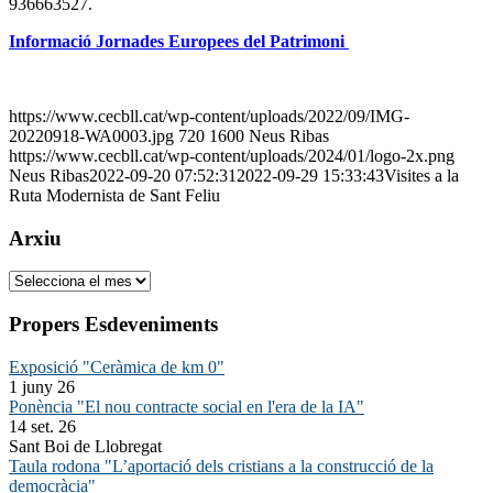
936663527.
Informació Jornades Europees del Patrimoni
https://www.cecbll.cat/wp-content/uploads/2022/09/IMG-
20220918-WA0003.jpg
720
1600
Neus Ribas
https://www.cecbll.cat/wp-content/uploads/2024/01/logo-2x.png
Neus Ribas
2022-09-20 07:52:31
2022-09-29 15:33:43
Visites a la
Ruta Modernista de Sant Feliu
Arxiu
Arxiu
Propers Esdeveniments
Exposició "Ceràmica de km 0"
1 juny 26
Ponència "El nou contracte social en l'era de la IA"
14 set. 26
Sant Boi de Llobregat
Taula rodona "L’aportació dels cristians a la construcció de la
democràcia"