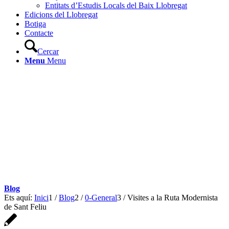
Entitats d’Estudis Locals del Baix Llobregat
Edicions del Llobregat
Botiga
Contacte
Cercar
Menu
Menu
Blog
Ets aquí:
Inici
1
/
Blog
2
/
0-General
3
/
Visites a la Ruta Modernista
de Sant Feliu