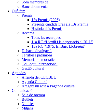
Som membres de
Banc documental
Què fem
Premis
13s Premis (2026)
Presenta candidatures als 13s Premis
Història dels Premis
Recerca
Totes les recerques
11a RC “L’exili i la deportació al BLL”
13a RC “1975. El Baix Llobregat”
Debats i divulgació
Territori i patrimoni
Memorial democràtic
Col·loqui Internacional
Gestió cultural
Agendes
Agenda del CECBLL
Agenda Cultural
Afegeix un acte a l’agenda cultural
Comunicació
Sala de premsa
Butlletí
Notícies
Mitjans