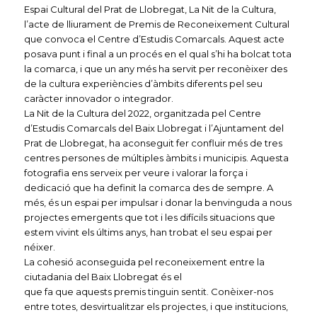
Espai Cultural del Prat de Llobregat, La Nit de la Cultura,
l’acte de lliurament de Premis de Reconeixement Cultural
que convoca el Centre d’Estudis Comarcals. Aquest acte
posava punt i final a un procés en el qual s’hi ha bolcat tota
la comarca, i que un any més ha servit per reconèixer des
de la cultura experiències d’àmbits diferents pel seu
caràcter innovador o integrador.
La Nit de la Cultura del 2022, organitzada pel Centre
d’Estudis Comarcals del Baix Llobregat i l’Ajuntament del
Prat de Llobregat, ha aconseguit fer confluir més de tres
centres persones de múltiples àmbits i municipis. Aquesta
fotografia ens serveix per veure i valorar la força i
dedicació que ha definit la comarca des de sempre. A
més, és un espai per impulsar i donar la benvinguda a nous
projectes emergents que tot i les difícils situacions que
estem vivint els últims anys, han trobat el seu espai per
néixer.
La cohesió aconseguida pel reconeixement entre la
ciutadania del Baix Llobregat és el
que fa que aquests premis tinguin sentit. Conèixer-nos
entre totes, desvirtualitzar els projectes, i que institucions,