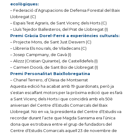
ecològiques:
– Federació d’Agrupacions de Defensa Forestal del Baix
Llobregat (C)
– Espais Test Agraris, de Sant Vicenç dels Horts (C)
– Lluís Tejedor Ballesteros, del Prat de Llobregat (I)
Premi Gràcia Dorel-Ferré a experiències culturals:
– Projecte Mons, de Sant Just Desvern (C)
– Llibreria Els nou rals, de Viladecans (C)
– Josep Campmany, de Gavà (I)
– Alizzz (Cristian Quirante), de Castelldefels (I)
– Carmen Doorà, de Sant Boi de Llobregat (I)
Premi Personalitat Baixllobregatina
– Chanel Terrero, d’Olesa de Montserrat
Aquesta edició ha acabat amb 19 guardonats, però ja
s’estan escalfant motors per la pròxima edició que es farà
a Sant Vicenç dels Horts i que coincidirà amb els 50è
aniversari del Centre d’Estudis Comarcals del Baix
Llobregat. No en va, la presidenta del Centre d’Estudis va
recordar durant l’acte que Magda Sanrama era l’única
dona que es trobava entre el grup de fundadors del
Centre d’Estudis Comarcals aquell 23 de novembre de