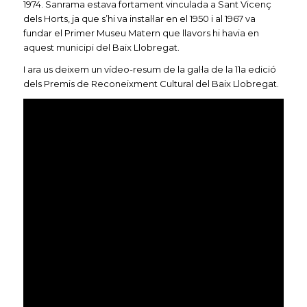
1974. Sanrama estava fortament vinculada a Sant Vicenç
dels Horts, ja que s’hi va instal·lar en el 1950 i al 1967 va
fundar el Primer Museu Matern que llavors hi havia en
aquest municipi del Baix Llobregat.
I ara us deixem un vídeo-resum de la gal·la de la 11a edició
dels Premis de Reconeixment Cultural del Baix Llobregat.