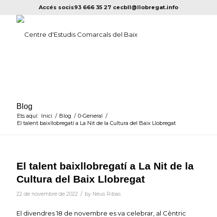
Accés socis
93 666 35 27
cecbll@llobregat.info
Blog
Ets aquí:
Inici
/
Blog
/
0-General
/
El talent baixllobregatí a La Nit de la Cultura del Baix Llobregat
El talent baixllobregatí a La Nit de la
Cultura del Baix Llobregat
/
22 de novembre de 2022
by
Neus Ribas
El divendres 18 de novembre es va celebrar, al Cèntric