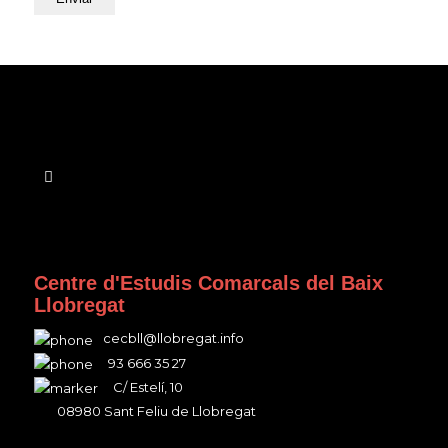
Centre d'Estudis Comarcals del Baix
Llobregat
cecbll@llobregat.info
93 666 35 27
C/ Estelí, 10
08980 Sant Feliu de Llobregat