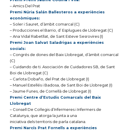
– Amics Del Prat
Premi Núria Salán Ballesteros a experiències
econòmiques:
– Soler i Sauret, d’àmbit comarcal (C)
– Producciones el Barrio, d’ Esplugues de Llobregat (C)
– Ana Vidal Rabetllat, de Sant Esteve Sesrovires (I)
Premi Joan Salvat Saladrigas a experiències
socials:
– Congrés de dones del Baix Llobregat, d’àmbit comarcal
(C)
– Cuidando de ti. Asociación de Cuidadores SB, de Sant
Boi de Llobregat (C)
– Carlota Dobaño, del Prat de Llobregat (I)
– Manuel Estellés i Badosa, de Sant Boi de Llobregat (I)
– Jaume Funes, de Cornellà de Llobregat (I)
Premi Centre d’Estudis Comarcals del Baix
Llobregat
– Consell De Col·legis d’Infermeres i Infermers de
Catalunya, que atorga la junta a una
iniciativa dels territoris de parla catalana.
Premi Narcís Prat Fornells a experiències