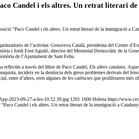
Paco Candel i els altres. Un retrat literari 
sició “Paco Candel i els altres. Un retrat literari de la immigració a C
rganitzadores de l’activitat: Genoveva Català, presidenta del Centre d’
ia i Jordi Font Aguiló, director del Memorial Democràtic de la Generalit
emòria de l’Ajuntament de Sant Feliu.
a reflectits a través del llibre de Paco Candel,
Els altres catalans.
Aquest
 franquista, incideix en la denúncia dels greus problemes derivats del fen
social, entre d’altres, eren algunes de les carències que proliferaren més 
App-2023-09-27-a-les-10.52.39.jpg
1201
1600
Helena
https://www.cec
 “Paco Candel i els altres. Un retrat literari de la immigració a Cataluny