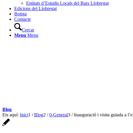
Entitats d’Estudis Locals del Baix Llobregat
Edicions del Llobregat
Botiga
Contacte
Cercar
Menu
Menu
Blog
Ets aquí:
Inici
1
/
Blog
2
/
0-General
3
/
Inauguració i visita guiada a l’