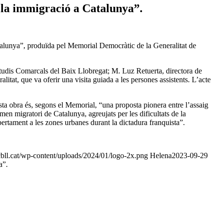
de la immigració a Catalunya”.
atalunya”, produïda pel Memorial Democràtic de la Generalitat de
Estudis Comarcals del Baix Llobregat; M. Luz Retuerta, directora de
at, que va oferir una visita guiada a les persones assistents. L’acte
a obra és, segons el Memorial, “una proposta pionera entre l’assaig
omen migratori de Catalunya, agreujats per les dificultats de la
obertament a les zones urbanes durant la dictadura franquista”.
bll.cat/wp-content/uploads/2024/01/logo-2x.png
Helena
2023-09-29
a”.