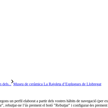
 dels...
Museu de ceràmica La Rajoleta d’Esplugues de Llobregat
 segons un perfil elaborat a partir dels vostres hàbits de navegació (per
r", rebutjar-ne l’ús prement el botó "Rebutjar" i configurar-les prement