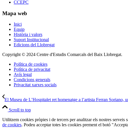
CCEPC
Mapa web
Inici
Equip
Història i valors
Suport Institucional
Edicions del Llobregat
Copyright © 2024 Centre d'Estudis Comarcals del Baix Llobregat.
Política de cookies
Política de privacitat
Avís legal
Condicions generals
Privacitat xarxes socials
El Museu de L’Hospitalet ret homenatge a l’artista Ferran Soriano, un
Scroll to top
Utilitzem cookies pròpies i de tercers per analitzar els nostres serveis
de cookies
. Podeu acceptar totes les cookies prement el botó "Accepta