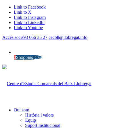
Link to Facebook
Link to X
Link to Instagram
Link to LinkedIn
Link to Youtube
Accés socis
93 666 35 27
cecbll@llobregat.info
0
Shopping Cart
Qui som
Història i valors
Equip
Suport Institucional