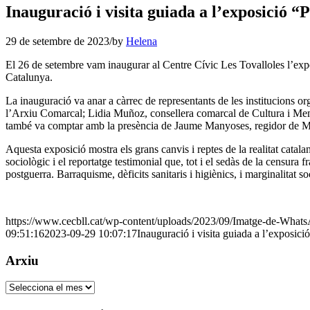
Inauguració i visita guiada a l’exposició “
29 de setembre de 2023
/
by
Helena
El 26 de setembre vam inaugurar al Centre Cívic Les Tovalloles l’expo
Catalunya.
La inauguració va anar a càrrec de representants de les institucions o
l’Arxiu Comarcal; Lidia Muñoz, consellera comarcal de Cultura i Memòr
també va comptar amb la presència de Jaume Manyoses, regidor de M
Aquesta exposició mostra els grans canvis i reptes de la realitat catalan
sociològic i el reportatge testimonial que, tot i el sedàs de la censura
postguerra. Barraquisme, dèficits sanitaris i higiènics, i marginalitat 
https://www.cecbll.cat/wp-content/uploads/2023/09/Imatge-de-Whats
09:51:16
2023-09-29 10:07:17
Inauguració i visita guiada a l’exposició
Arxiu
Arxiu