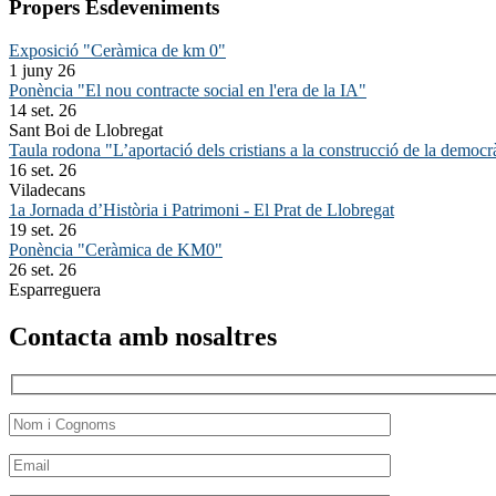
Propers Esdeveniments
Exposició "Ceràmica de km 0"
1 juny 26
Ponència "El nou contracte social en l'era de la IA"
14 set. 26
Sant Boi de Llobregat
Taula rodona "L’aportació dels cristians a la construcció de la democr
16 set. 26
Viladecans
1a Jornada d’Història i Patrimoni - El Prat de Llobregat
19 set. 26
Ponència "Ceràmica de KM0"
26 set. 26
Esparreguera
Contacta amb nosaltres