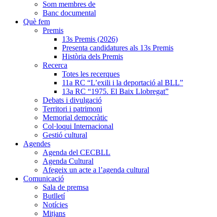
Som membres de
Banc documental
Què fem
Premis
13s Premis (2026)
Presenta candidatures als 13s Premis
Història dels Premis
Recerca
Totes les recerques
11a RC “L’exili i la deportació al BLL”
13a RC “1975. El Baix Llobregat”
Debats i divulgació
Territori i patrimoni
Memorial democràtic
Col·loqui Internacional
Gestió cultural
Agendes
Agenda del CECBLL
Agenda Cultural
Afegeix un acte a l’agenda cultural
Comunicació
Sala de premsa
Butlletí
Notícies
Mitjans