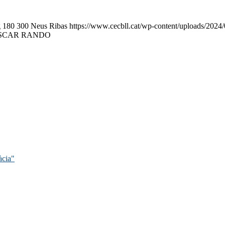
g
180
300
Neus Ribas
https://www.cecbll.cat/wp-content/uploads/2024
OSCAR RANDO
àcia"