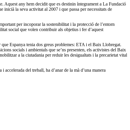
ecte. Aquest any hem decidit que es destinin íntegrament a La Fundació
 inicià la seva activitat al 2007 i que passa per necessitats de
ortant per incoporar la sostenibilitat i la protecció de l’entorn
tat social que volen contribuir als objetius i fer d’aquest
ar que Espanya tenia dos greus problemes: ETA i el Baix Llobregat.
cions socials i ambientals que se’ns presenten, els activistes del Baix
litzar a la ciutadania per reduir les desigualtats i la precarietat vital
 i accelerada del treball, ha d’anar de la mà d’una manera