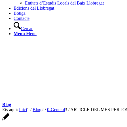
Entitats d’Estudis Locals del Baix Llobregat
Edicions del Llobregat
Botiga
Contacte
Cercar
Menu
Menu
Blog
Ets aquí:
Inici
1
/
Blog
2
/
0-General
3
/
ARTICLE DEL MES PER J