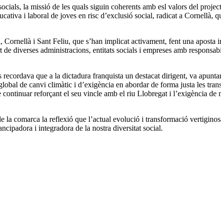
 socials, la missió de les quals siguin coherents amb esl valors del proj
ativa i laboral de joves en risc d’exclusió social, radicat a Cornellà, que
Cornellà i Sant Feliu, que s’han implicat activament, fent una aposta imp
de diverses administracions, entitats socials i empreses amb responsabili
recordava que a la dictadura franquista un destacat dirigent, va apunt
bal de canvi climàtic i d’exigència en abordar de forma justa les transi
tinuar reforçant el seu vincle amb el riu Llobregat i l’exigència de mobi
la comarca la reflexió que l’actual evolució i transformació vertiginosa
cipadora i integradora de la nostra diversitat social.