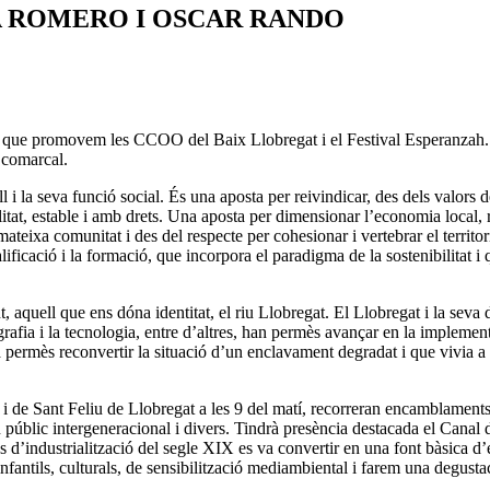
A ROMERO I OSCAR RANDO
va que promovem les CCOO del Baix Llobregat i el Festival Esperanzah. És
a comarcal.
 i la seva funció social. És una aposta per reivindicar, des dels valors d
litat, estable i amb drets. Una aposta per dimensionar l’economia local, 
mateixa comunitat i des del respecte per cohesionar i vertebrar el territ
ificació i la formació, que incorpora el paradigma de la sostenibilitat i
 aquell que ens dóna identitat, el riu Llobregat. El Llobregat i la sev
grafia i la tecnologia, entre d’altres, han permès avançar en la implem
a permès reconvertir la situació d’un enclavament degradat i que vivia a e
de Sant Feliu de Llobregat a les 9 del matí, recorreran encamblaments i 
públic intergeneracional i divers. Tindrà presència destacada el Canal d
s d’industrialització del segle XIX es va convertir en una font bàsica d’e
infantils, culturals, de sensibilització mediambiental i farem una degust