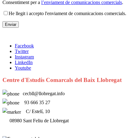
Consentiment per a
l’enviament de comunicacions comercials
.
He llegit i accepto l'enviament de comunicacions comercials.
Facebook
Twitter
Instagram
LinkedIn
Youtube
Centre d'Estudis Comarcals del Baix Llobregat
cecbll@llobregat.info
93 666 35 27
C/ Estelí, 10
08980 Sant Feliu de Llobregat