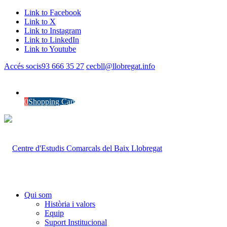
Link to Facebook
Link to X
Link to Instagram
Link to LinkedIn
Link to Youtube
Accés socis
93 666 35 27
cecbll@llobregat.info
0
Shopping Cart
Qui som
Història i valors
Equip
Suport Institucional