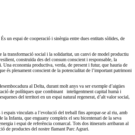
 un espai de cooperació i sinèrgia entre dues entitats sòlides, de
e la transformació social i la solidaritat, un canvi de model productiu
resilient, construïda des del consum conscient i responsable, la
ori. Una economia productiva, verda, de present i futur, que hauria de
 que és plenament conscient de la potencialitat de l’important patrimoni
a desembocadura al Delta, durant molt anys va ser exemple d’aigües
entació de polítiques que combinant inteligentment capital humà i
squenes del territori en un espai natural regenerat, d’alt valor social,
espais vinculats a l’evolució del treball fins apropar-se al riu, amb
e la Infanta, que enguany compleix el seu bicentenari de la seva
nergia i espai de referència comarcal. Tots dos itineraris arribaran al
ació de productes del nostre flamant Parc Agrari.