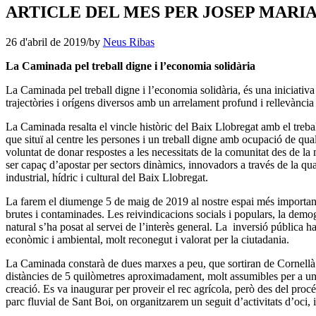
ARTICLE DEL MES PER JOSEP MARI
26 d'abril de 2019
/
by
Neus Ribas
La Caminada pel treball digne i l’economia solidària
La Caminada pel treball digne i l’economia solidària, és una iniciati
trajectòries i orígens diversos amb un arrelament profund i rellevànci
La Caminada resalta el vincle històric del Baix Llobregat amb el treball
que situï al centre les persones i un treball digne amb ocupació de qua
voluntat de donar respostes a les necessitats de la comunitat des de la 
ser capaç d’apostar per sectors dinàmics, innovadors a través de la qual
industrial, hídric i cultural del Baix Llobregat.
La farem el diumenge 5 de maig de 2019 al nostre espai més important,
brutes i contaminades. Les reivindicacions socials i populars, la demo
natural s’ha posat al servei de l’interès general. La inversió pública h
econòmic i ambiental, molt reconegut i valorat per la ciutadania.
La Caminada constarà de dues marxes a peu, que sortiran de Cornellà i 
distàncies de 5 quilòmetres aproximadament, molt assumibles per a un 
creació. Es va inaugurar per proveir el rec agrícola, però des del procé
parc fluvial de Sant Boi, on organitzarem un seguit d’activitats d’oci, 