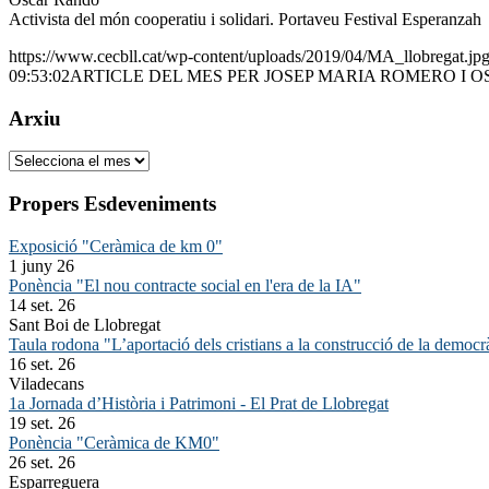
Activista del món cooperatiu i solidari. Portaveu Festival Esperanzah
https://www.cecbll.cat/wp-content/uploads/2019/04/MA_llobregat.jp
09:53:02
ARTICLE DEL MES PER JOSEP MARIA ROMERO I 
Arxiu
Arxiu
Propers Esdeveniments
Exposició "Ceràmica de km 0"
1 juny 26
Ponència "El nou contracte social en l'era de la IA"
14 set. 26
Sant Boi de Llobregat
Taula rodona "L’aportació dels cristians a la construcció de la democr
16 set. 26
Viladecans
1a Jornada d’Història i Patrimoni - El Prat de Llobregat
19 set. 26
Ponència "Ceràmica de KM0"
26 set. 26
Esparreguera