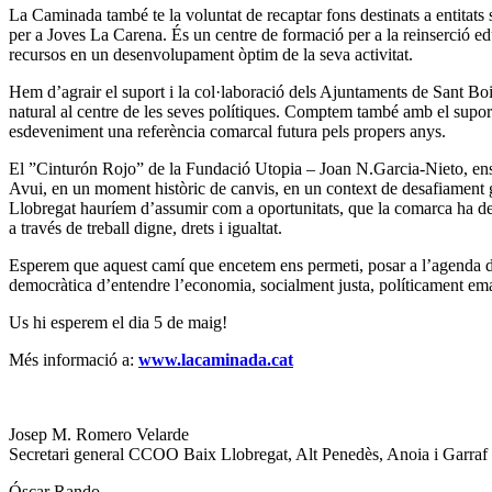
La Caminada també te la voluntat de recaptar fons destinats a entitats
per a Joves La Carena. És un centre de formació per a la reinserció educ
recursos en un desenvolupament òptim de la seva activitat.
Hem d’agrair el suport i la col·laboració dels Ajuntaments de Sant Boi, 
natural al centre de les seves polítiques. Comptem també amb el suport 
esdeveniment una referència comarcal futura pels propers anys.
El ”Cinturón Rojo” de la Fundació Utopia – Joan N.Garcia-Nieto, ens 
Avui, en un moment històric de canvis, en un context de desafiament glo
Llobregat hauríem d’assumir com a oportunitats, que la comarca ha de con
a través de treball digne, drets i igualtat.
Esperem que aquest camí que encetem ens permeti, posar a l’agenda de 
democràtica d’entendre l’economia, socialment justa, políticament eman
Us hi esperem el dia 5 de maig!
Més informació a:
www.lacaminada.cat
Josep M. Romero Velarde
Secretari general CCOO Baix Llobregat, Alt Penedès, Anoia i Garraf
Óscar Rando