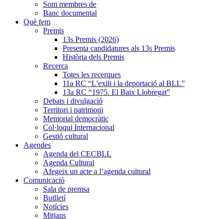
Som membres de
Banc documental
Què fem
Premis
13s Premis (2026)
Presenta candidatures als 13s Premis
Història dels Premis
Recerca
Totes les recerques
11a RC “L’exili i la deportació al BLL”
13a RC “1975. El Baix Llobregat”
Debats i divulgació
Territori i patrimoni
Memorial democràtic
Col·loqui Internacional
Gestió cultural
Agendes
Agenda del CECBLL
Agenda Cultural
Afegeix un acte a l’agenda cultural
Comunicació
Sala de premsa
Butlletí
Notícies
Mitjans