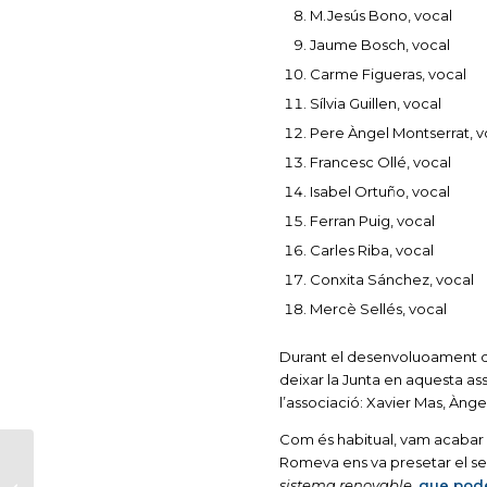
M.Jesús Bono, vocal
Jaume Bosch, vocal
Carme Figueras, vocal
Sílvia Guillen, vocal
Pere Àngel Montserrat, v
Francesc Ollé, vocal
Isabel Ortuño, vocal
Ferran Puig, vocal
Carles Riba, vocal
Conxita Sánchez, vocal
Mercè Sellés, vocal
Durant el desenvoluoament de
deixar la Junta en aquesta as
l’associació: Xavier Mas, Àn
Com és habitual, vam acabar l
Romeva ens va presetar el seu
ITINERARI
sistema renovable,
que pode