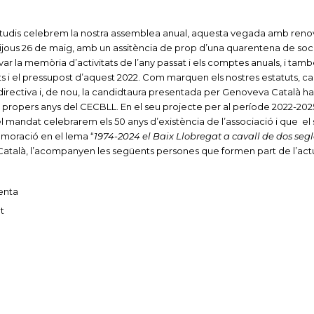
studis celebrem la nostra assemblea anual, aquesta vegada amb reno
 dijous 26 de maig, amb un assitència de prop d’una quarentena de socis
var la memòria d’activitats de l’any passat i els comptes anuals, i tamb
ats i el pressupost d’aquest 2022. Com marquen els nostres estatuts, ca
 directiva i, de nou, la candidtaura presentada per Genoveva Català ha
es propers anys del CECBLL. En el seu projecte per al període 2022-202
l mandat celebrarem els 50 anys d’existència de l’associació i que el
moració en el lema “
1974-2024 el Baix Llobregat a cavall de dos segl
atalà, l’acompanyen les següents persones que formen part de l’act
enta
t