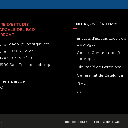
ENLLAÇOS D’INTERÈS
RE D'ESTUDIS
RCALS DEL BAIX
BREGAT
Entitats d’Estudis Locals del
cecbll@llobregat.info
Llobregat
93 666 35 27
Consell Comarcal del Baix
C/ Estelí, 10
Llobregat
980 Sant Feliu de Llobregat
Diputació de Barcelona
Generalitat de Catalunya
IRMU
CCEPC
t.
Política de cookies
Política de privacitat