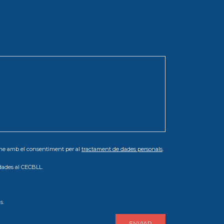
orme amb el consentiment per al
tractament de dades personals
.
dades al CECBLL.
s.