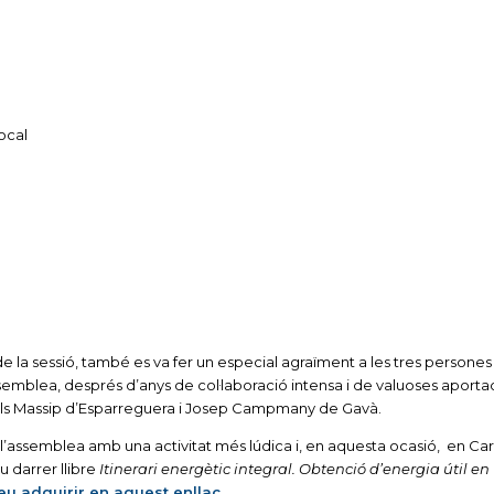
ocal
 la sessió, també es va fer un especial agraïment a les tres persone
semblea, després d’anys de col·laboració intensa i de valuoses aporta
gels Massip d’Esparreguera i Josep Campmany de Gavà.
’assemblea amb una activitat més lúdica i, en aquesta ocasió, en Car
 darrer llibre
Itinerari energètic integral. Obtenció d’energia útil en
u adquirir en aquest enllaç