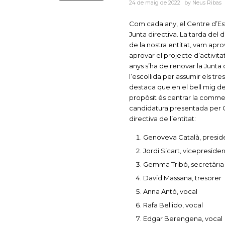
24 de maig de 2022
by
Neus Ribas
Com cada any, el Centre d’E
Junta directiva. La tarda del
de la nostra entitat, vam apro
aprovar el projecte d’activit
anys s’ha de renovar la Junta
l’escollida per assumir els tr
destaca que en el bell mig de
propòsit és centrar la comme
candidatura presentada per C
directiva de l’entitat:
Genoveva Català, presid
Jordi Sicart, vicepresiden
Gemma Tribó, secretària
David Massana, tresorer
Anna Antó, vocal
Rafa Bellido, vocal
Edgar Berengena, vocal