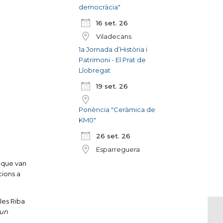
democràcia"
16 set. 26
Viladecans
1a Jornada d’Història i
Patrimoni - El Prat de
Llobregat
19 set. 26
Ponència "Ceràmica de
KM0"
26 set. 26
Esparreguera
s que van
cions a
les Riba
 un