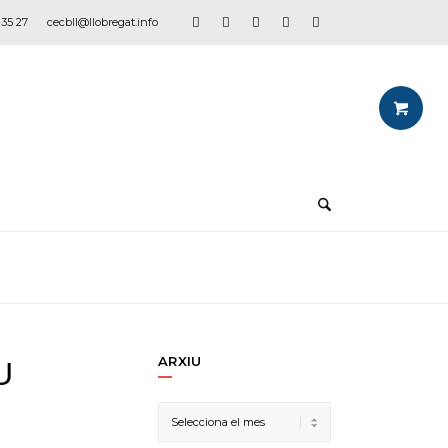
 35 27
cecbll@llobregat.info
ARXIU
U