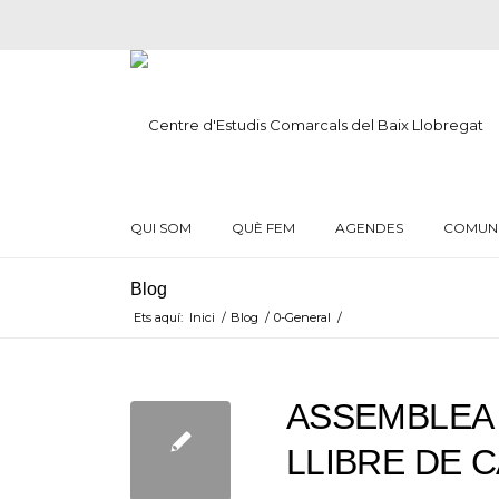
QUI SOM
QUÈ FEM
AGENDES
COMUN
Blog
Ets aquí:
Inici
/
Blog
/
0-General
/
ASSEMBLEA 
LLIBRE DE 