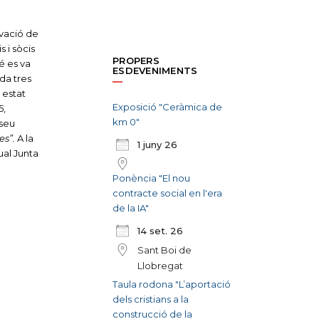
vació de
 i sòcis
PROPERS
é es va
ESDEVENIMENTS
da tres
 estat
Exposició "Ceràmica de
5,
km 0"
 seu
es”.
A la
1 juny 26
ual Junta
Ponència "El nou
contracte social en l'era
de la IA"
14 set. 26
Sant Boi de
Llobregat
Taula rodona "L’aportació
dels cristians a la
construcció de la