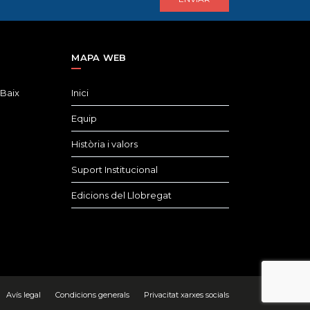
MAPA WEB
 Baix
Inici
Equip
Història i valors
Suport Institucional
Edicions del Llobregat
Avís legal
Condicions generals
Privacitat xarxes socials