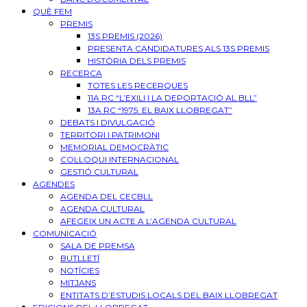
QUÈ FEM
PREMIS
13S PREMIS (2026)
PRESENTA CANDIDATURES ALS 13S PREMIS
HISTÒRIA DELS PREMIS
RECERCA
TOTES LES RECERQUES
11A RC “L’EXILI I LA DEPORTACIÓ AL BLL”
13A RC “1975. EL BAIX LLOBREGAT”
DEBATS I DIVULGACIÓ
TERRITORI I PATRIMONI
MEMORIAL DEMOCRÀTIC
COL·LOQUI INTERNACIONAL
GESTIÓ CULTURAL
AGENDES
AGENDA DEL CECBLL
AGENDA CULTURAL
AFEGEIX UN ACTE A L’AGENDA CULTURAL
COMUNICACIÓ
SALA DE PREMSA
BUTLLETÍ
NOTÍCIES
MITJANS
ENTITATS D’ESTUDIS LOCALS DEL BAIX LLOBREGAT