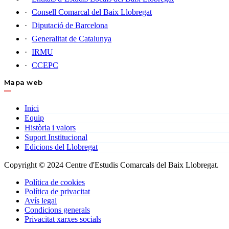
Consell Comarcal del Baix Llobregat
Diputació de Barcelona
Generalitat de Catalunya
IRMU
CCEPC
Mapa web
Inici
Equip
Història i valors
Suport Institucional
Edicions del Llobregat
Copyright © 2024 Centre d'Estudis Comarcals del Baix Llobregat.
Política de cookies
Política de privacitat
Avís legal
Condicions generals
Privacitat xarxes socials