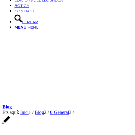
EDICIONS DEL LLOBREGAT
BOTIGA
CONTACTE
CERCAR
MENU
MENU
Blog
Ets aquí:
Inici
1
/
Blog
2
/
0-General
3
/