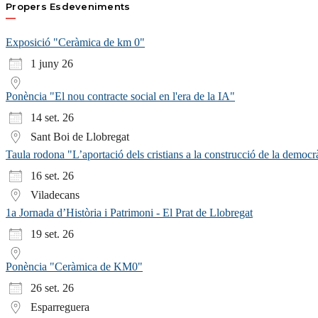
Propers Esdeveniments
Exposició "Ceràmica de km 0"
1 juny 26
Ponència "El nou contracte social en l'era de la IA"
14 set. 26
Sant Boi de Llobregat
Taula rodona "L’aportació dels cristians a la construcció de la democr
16 set. 26
Viladecans
1a Jornada d’Història i Patrimoni - El Prat de Llobregat
19 set. 26
Ponència "Ceràmica de KM0"
26 set. 26
Esparreguera