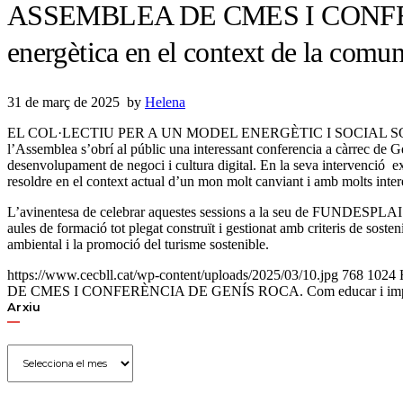
ASSEMBLEA DE CMES I CONFERÈN
energètica en el context de la comun
31 de març de 2025
by
Helena
EL COL·LECTIU PER A UN MODEL ENERGÈTIC I SOCIAL SOSTENIBL
l’Assemblea s’obrí al públic una interessant conferencia a càrrec de 
desenvolupament de negoci i cultura digital. En la seva intervenció exp
resoldre en el context actual d’un mon molt canviant i amb molts inter
L’avinentesa de celebrar aquestes sessions a la seu de FUNDESPLAI va 
aules de formació tot plegat construït i gestionat amb criteris de soste
ambiental i la promoció del turisme sostenible.
https://www.cecbll.cat/wp-content/uploads/2025/03/10.jpg
768
1024
DE CMES I CONFERÈNCIA DE GENÍS ROCA. Com educar i impulsar la
Arxiu
Arxiu