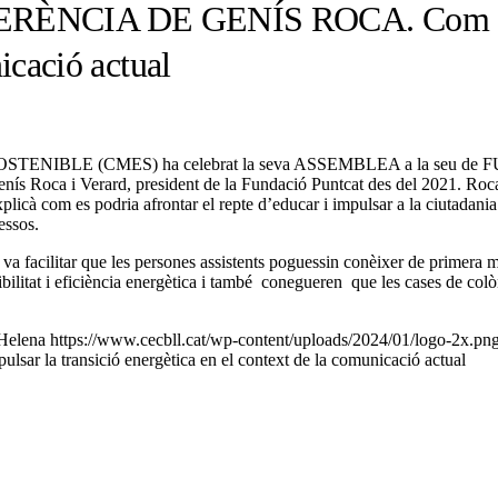
CIA DE GENÍS ROCA. Com educar 
icació actual
E (CMES) ha celebrat la seva ASSEMBLEA a la seu de FUNDESPL
Genís Roca i Verard, president de la Fundació Puntcat des del 2021. Roc
licà com es podria afrontar el repte d’educar i impulsar a la ciutadania
essos.
facilitar que les persones assistents poguessin conèixer de primera mà l
nibilitat i eficiència energètica i també conegueren que les cases de col
Helena
https://www.cecbll.cat/wp-content/uploads/2024/01/logo-2x.pn
 transició energètica en el context de la comunicació actual