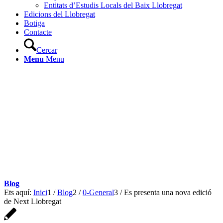
Entitats d’Estudis Locals del Baix Llobregat
Edicions del Llobregat
Botiga
Contacte
Cercar
Menu
Menu
Blog
Ets aquí:
Inici
1
/
Blog
2
/
0-General
3
/
Es presenta una nova edició
de Next Llobregat