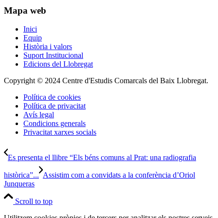
Mapa web
Inici
Equip
Història i valors
Suport Institucional
Edicions del Llobregat
Copyright © 2024 Centre d'Estudis Comarcals del Baix Llobregat.
Política de cookies
Política de privacitat
Avís legal
Condicions generals
Privacitat xarxes socials
Es presenta el llibre “Els béns comuns al Prat: una radiografia
històrica”...
Assistim com a convidats a la conferència d’Oriol
Junqueras
Scroll to top
Utilitzem cookies pròpies i de tercers per analitzar els nostres serveis