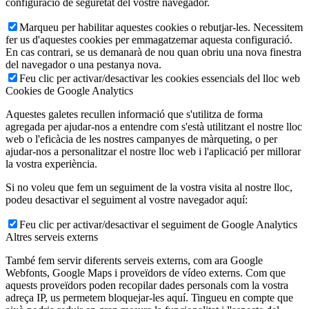
configuració de seguretat del vostre navegador.
Marqueu per habilitar aquestes cookies o rebutjar-les. Necessitem
fer us d'aquestes cookies per emmagatzemar aquesta configuració.
En cas contrari, se us demanarà de nou quan obriu una nova finestra
del navegador o una pestanya nova.
Feu clic per activar/desactivar les cookies essencials del lloc web
Cookies de Google Analytics
Aquestes galetes recullen informació que s'utilitza de forma
agregada per ajudar-nos a entendre com s'està utilitzant el nostre lloc
web o l'eficàcia de les nostres campanyes de màrqueting, o per
ajudar-nos a personalitzar el nostre lloc web i l'aplicació per millorar
la vostra experiència.
Si no voleu que fem un seguiment de la vostra visita al nostre lloc,
podeu desactivar el seguiment al vostre navegador aquí:
Feu clic per activar/desactivar el seguiment de Google Analytics
Altres serveis externs
També fem servir diferents serveis externs, com ara Google
Webfonts, Google Maps i proveïdors de vídeo externs. Com que
aquests proveïdors poden recopilar dades personals com la vostra
adreça IP, us permetem bloquejar-les aquí. Tingueu en compte que