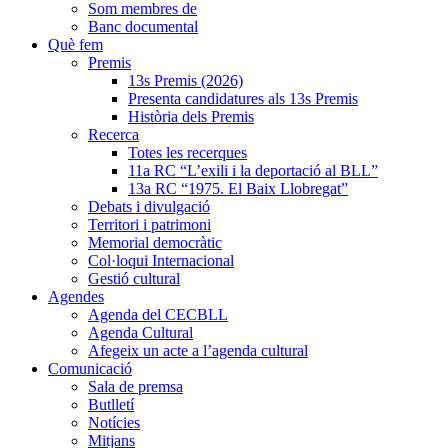
Som membres de
Banc documental
Què fem
Premis
13s Premis (2026)
Presenta candidatures als 13s Premis
Història dels Premis
Recerca
Totes les recerques
11a RC “L’exili i la deportació al BLL”
13a RC “1975. El Baix Llobregat”
Debats i divulgació
Territori i patrimoni
Memorial democràtic
Col·loqui Internacional
Gestió cultural
Agendes
Agenda del CECBLL
Agenda Cultural
Afegeix un acte a l’agenda cultural
Comunicació
Sala de premsa
Butlletí
Notícies
Mitjans