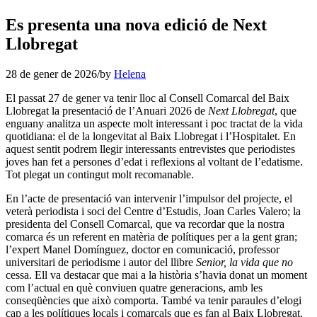
Es presenta una nova edició de Next
Llobregat
28 de gener de 2026
/
by
Helena
El passat 27 de gener va tenir lloc al Consell Comarcal del Baix
Llobregat la presentació de l’Anuari 2026 de
Next Llobregat
, que
enguany analitza un aspecte molt interessant i poc tractat de la vida
quotidiana: el de la longevitat al Baix Llobregat i l’Hospitalet. En
aquest sentit podrem llegir interessants entrevistes que periodistes
joves han fet a persones d’edat i reflexions al voltant de l’edatisme.
Tot plegat un contingut molt recomanable.
En l’acte de presentació van intervenir l’impulsor del projecte, el
veterà periodista i soci del Centre d’Estudis, Joan Carles Valero; la
presidenta del Consell Comarcal, que va recordar que la nostra
comarca és un referent en matèria de polítiques per a la gent gran;
l’expert Manel Domínguez, doctor en comunicació, professor
universitari de periodisme i autor del llibre
Senior, la vida que no
cessa. Ell va destacar que mai a la història s’havia donat un moment
com l’actual en què conviuen quatre generacions, amb les
conseqüències que això comporta. També va tenir paraules d’elogi
cap a les polítiques locals i comarcals que es fan al Baix Llobregat,