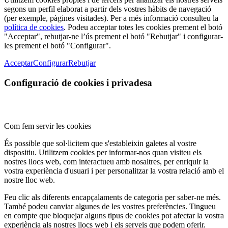
segons un perfil elaborat a partir dels vostres hàbits de navegació
(per exemple, pàgines visitades). Per a més informació consulteu la
política de cookies
. Podeu acceptar totes les cookies prement el botó
"Acceptar", rebutjar-ne l’ús prement el botó "Rebutjar" i configurar-
les prement el botó "Configurar".
Acceptar
Configurar
Rebutjar
Configuració de cookies i privadesa
Com fem servir les cookies
És possible que sol·licitem que s'estableixin galetes al vostre
dispositiu. Utilitzem cookies per informar-nos quan visiteu els
nostres llocs web, com interactueu amb nosaltres, per enriquir la
vostra experiència d'usuari i per personalitzar la vostra relació amb el
nostre lloc web.
Feu clic als diferents encapçalaments de categoria per saber-ne més.
També podeu canviar algunes de les vostres preferències. Tingueu
en compte que bloquejar alguns tipus de cookies pot afectar la vostra
experiència als nostres llocs web i els serveis que podem oferir.