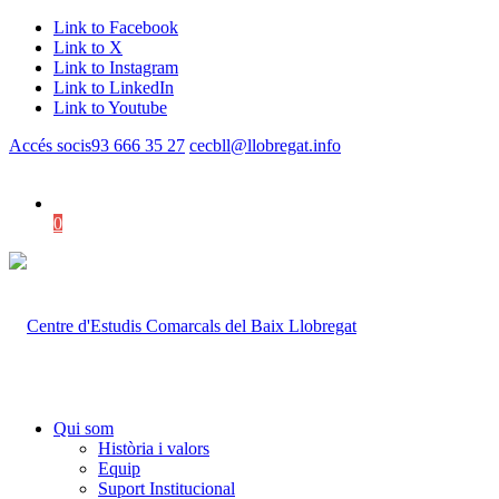
Link to Facebook
Link to X
Link to Instagram
Link to LinkedIn
Link to Youtube
Accés socis
93 666 35 27
cecbll@llobregat.info
0
Shopping Cart
Qui som
Història i valors
Equip
Suport Institucional