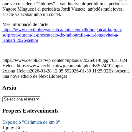
que va considerar “úniques”. I van intervenir per últim la periodista
Nagore Mínguez i el periodista Jordi Vizuete, ambdós molt joves.
L’acte va acabar amb un còctel.
Més informació de l’acte:
https://www.nextllobregat.cat/ca/noticia/nextllobregatcat-la-gran-
sorpresa-durant-la-presentacio-de-radiografia-a-la-longevitat-a-
lanuari-2026/senior
https://www.cecbll.cat/wp-content/uploads/2026/01/8.jpg
768
1024
Helena
https://www.cecbll.cat/wp-content/uploads/2024/01/logo-
2x.png
Helena
2026-01-28 12:05:59
2026-01-30 11:25:32
Es presenta
una nova edició de Next Llobregat
Arxiu
Arxiu
Propers Esdeveniments
Exposició "Ceràmica de km 0"
1 juny 26