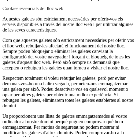
Cookies essencials del lloc web
Aquestes galetes són estrictament necessàries per oferir-vos els
serveis disponibles a través del nostre lloc web i per utilitzar algunes
de les seves característiques.
Com que aquestes galetes són estrictament necessàries per oferir-vos
el lloc web, rebutjar-les afectarà el funcionament del nostre lloc.
Sempre podeu bloquejar o eliminar les galetes canviant la
configuració del vostre navegador i forçant el bloqueig de totes les
galetes d'aquest lloc web. Però això sempre us demanarà que
accepteu o rebutgeu les galetes quan torneu a visitar el nostre lloc.
Respectem totalment si voleu rebutjar les galetes, però per evitar
demanar-vos-ho una i altra vegada, permeteu-nos emmagatzemar
una galeta per això. Podeu desactivar-vos en qualsevol moment o
optar per altres galetes per obtenir una millor experiència. Si
rebutgeu les galetes, eliminarem totes les galetes establertes al nostre
domini.
Us proporcionem una llista de galetes emmagatzemades al vostre
ordinador al nostre domini perquè pugueu comprovar què hem
emmagatzemat. Per motius de seguretat no podem mostrar ni
modificar les galetes d'altres dominis. Podeu comprovar-ho a la