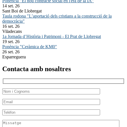
Ponència "El nou contracte social en l'era de la IA"
14 set. 26
Sant Boi de Llobregat
Taula rodona "L’aportació dels cristians a la construcció de la
democràcia"
16 set. 26
Viladecans
1a Jornada d’Història i Patrimoni - El Prat de Llobregat
19 set. 26
Ponència "Ceràmica de KM0"
26 set. 26
Esparreguera
Contacta amb nosaltres