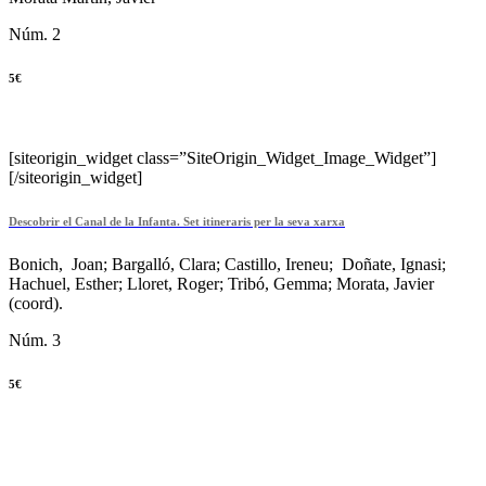
Núm. 2
5€
[siteorigin_widget class=”SiteOrigin_Widget_Image_Widget”]
[/siteorigin_widget]
Desc
obrir el Canal de la Infanta. Set itineraris per la seva xarxa
Bonich, Joan; Bargalló, Clara; Castillo, Ireneu; Doñate, Ignasi;
Hachuel, Esther; Lloret, Roger; Tribó, Gemma; Morata, Javier
(coord).
Núm. 3
5€