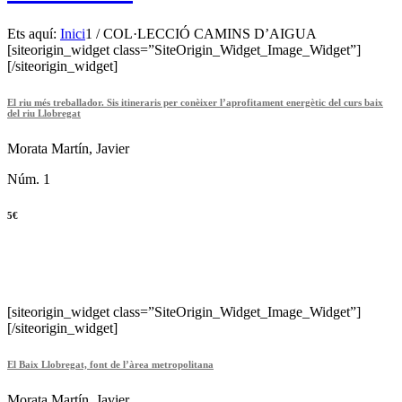
Ets aquí:
Inici
1
/
COL·LECCIÓ CAMINS D’AIGUA
[siteorigin_widget class=”SiteOrigin_Widget_Image_Widget”]
[/siteorigin_widget]
El riu més treballador. Sis itineraris per conèixer l’aprofitament energètic del curs baix
del riu Llobregat
Morata Martín, Javier
Núm. 1
5€
[siteorigin_widget class=”SiteOrigin_Widget_Image_Widget”]
[/siteorigin_widget]
El Baix Llobregat, font de l’àrea metropolitana
Morata Martín, Javier