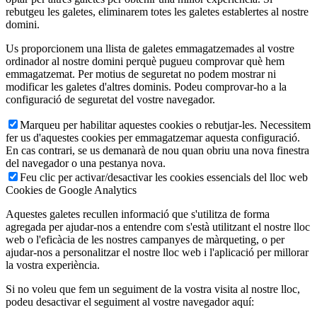
rebutgeu les galetes, eliminarem totes les galetes establertes al nostre
domini.
Us proporcionem una llista de galetes emmagatzemades al vostre
ordinador al nostre domini perquè pugueu comprovar què hem
emmagatzemat. Per motius de seguretat no podem mostrar ni
modificar les galetes d'altres dominis. Podeu comprovar-ho a la
configuració de seguretat del vostre navegador.
Marqueu per habilitar aquestes cookies o rebutjar-les. Necessitem
fer us d'aquestes cookies per emmagatzemar aquesta configuració.
En cas contrari, se us demanarà de nou quan obriu una nova finestra
del navegador o una pestanya nova.
Feu clic per activar/desactivar les cookies essencials del lloc web
Cookies de Google Analytics
Aquestes galetes recullen informació que s'utilitza de forma
agregada per ajudar-nos a entendre com s'està utilitzant el nostre lloc
web o l'eficàcia de les nostres campanyes de màrqueting, o per
ajudar-nos a personalitzar el nostre lloc web i l'aplicació per millorar
la vostra experiència.
Si no voleu que fem un seguiment de la vostra visita al nostre lloc,
podeu desactivar el seguiment al vostre navegador aquí: