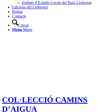
Entitats d’Estudis Locals del Baix Llobregat
Edicions del Llobregat
Botiga
Contacte
Cercar
Menu
Menu
COL·LECCIÓ CAMINS
D’AIGUA