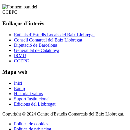
Enllaços d’interès
Entitats d’Estudis Locals del Baix Llobregat
Consell Comarcal del Baix Llobregat
Diputació de Barcelona
Generalitat de Catalunya
IRMU
CCEPC
Mapa web
Inici
Equip
Història i valors
Suport Institucional
Edicions del Llobregat
Copyright © 2024 Centre d'Estudis Comarcals del Baix Llobregat.
Política de cookies
Política de privacitat