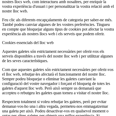
nostres llocs web, com interactueu amb nosaltres, per enriquir la
vostra experiència d'usuari i per personalitzar la vostra relació amb el
nostre lloc web.
Feu clic als diferents encapçalaments de categoria per saber-ne més.
També podeu canviar algunes de les vostres preferències. Tingueu
en compte que bloquejar alguns tipus de cookies pot afectar la vostra
experiència als nostres llocs web i els serveis que podem oferir.
Cookies essencials del lloc web
Aquestes galetes són estrictament necessàries per oferir-vos els
serveis disponibles a través del nostre lloc web i per utilitzar algunes
de les seves característiques.
Com que aquestes galetes són estrictament necessàries per oferir-vos
el lloc web, rebutjar-les afectarà el funcionament del nostre lloc.
Sempre podeu bloquejar o eliminar les galetes canviant la
configuració del vostre navegador i forçant el bloqueig de totes les
galetes d'aquest lloc web. Però això sempre us demanarà que
accepteu o rebutgeu les galetes quan torneu a visitar el nostre lloc.
Respectem totalment si voleu rebutjar les galetes, però per evitar
demanar-vos-ho una i altra vegada, permeteu-nos emmagatzemar
una galeta per això. Podeu desactivar-vos en qualsevol moment o
optar per altres galetes per obtenir una millor experiència. Si