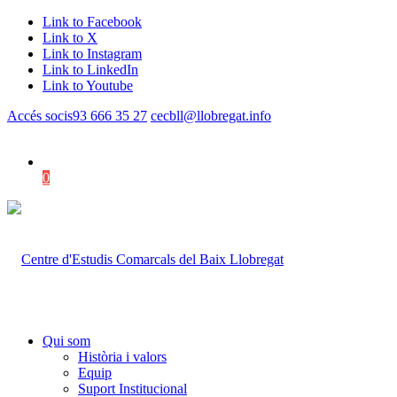
Link to Facebook
Link to X
Link to Instagram
Link to LinkedIn
Link to Youtube
Accés socis
93 666 35 27
cecbll@llobregat.info
0
Shopping Cart
Qui som
Història i valors
Equip
Suport Institucional