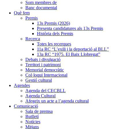
Som membres de
Banc documental
Què fem
Premis
13s Premis (2026)
Presenta candidatures als 13s Premis
Història dels Premis
Recerca
Totes les recerques
11a RC “L’exili i la deportació al BLL”
13a RC “1975. El Baix Llobregat”
Debats i divulgació
Territori i patrimoni
Memorial democràtic
Col·loqui Internacional
Gestió cultural
Agendes
Agenda del CECBLL
Agenda Cultural
Afegeix un acte a l’agenda cultural
Comunicació
Sala de premsa
Butlletí
Notícies
Mitjans