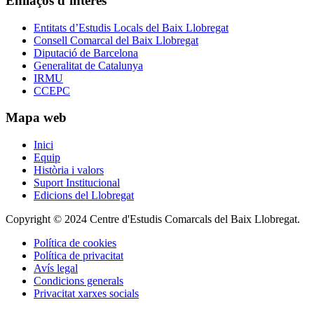
Enllaços d’interès
Entitats d’Estudis Locals del Baix Llobregat
Consell Comarcal del Baix Llobregat
Diputació de Barcelona
Generalitat de Catalunya
IRMU
CCEPC
Mapa web
Inici
Equip
Història i valors
Suport Institucional
Edicions del Llobregat
Copyright © 2024 Centre d'Estudis Comarcals del Baix Llobregat.
Política de cookies
Política de privacitat
Avís legal
Condicions generals
Privacitat xarxes socials