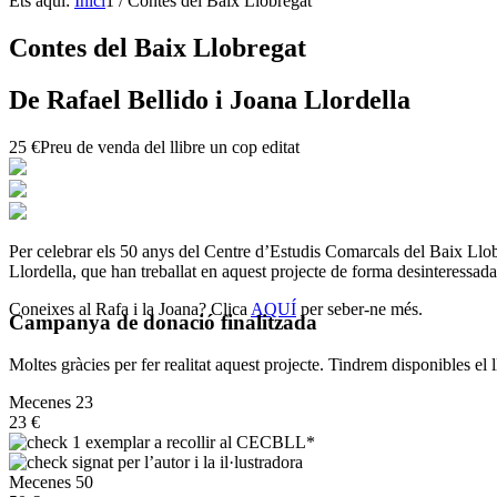
Ets aquí:
Inici
1
/
Contes del Baix Llobregat
Contes del Baix Llobregat
De Rafael Bellido i Joana Llordella
25 €
Preu de venda del llibre un cop editat
Per celebrar els 50 anys del Centre d’Estudis Comarcals del Baix Llobr
Llordella, que han treballat en aquest projecte de forma desinteressada
Coneixes al Rafa i la Joana? Clica
AQUÍ
per seber-ne més.
Campanya de donació finalitzada
Moltes gràcies per fer realitat aquest projecte. Tindrem disponibles el 
Mecenes 23
23 €
1 exemplar a recollir al CECBLL*
signat per l’autor i la il·lustradora
Mecenes 50