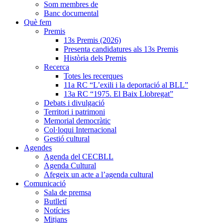
Som membres de
Banc documental
Què fem
Premis
13s Premis (2026)
Presenta candidatures als 13s Premis
Història dels Premis
Recerca
Totes les recerques
11a RC “L’exili i la deportació al BLL”
13a RC “1975. El Baix Llobregat”
Debats i divulgació
Territori i patrimoni
Memorial democràtic
Col·loqui Internacional
Gestió cultural
Agendes
Agenda del CECBLL
Agenda Cultural
Afegeix un acte a l’agenda cultural
Comunicació
Sala de premsa
Butlletí
Notícies
Mitjans