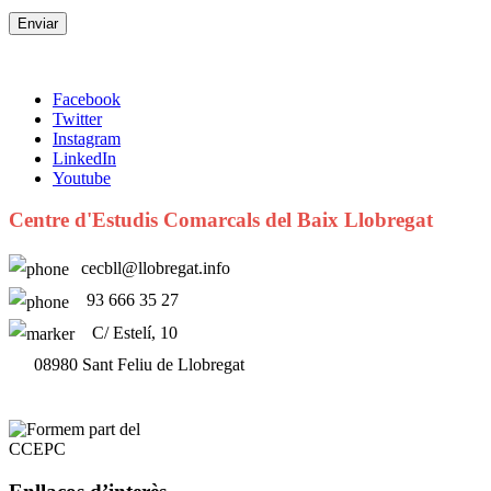
Facebook
Twitter
Instagram
LinkedIn
Youtube
Centre d'Estudis Comarcals del Baix Llobregat
cecbll@llobregat.info
93 666 35 27
C/ Estelí, 10
08980 Sant Feliu de Llobregat