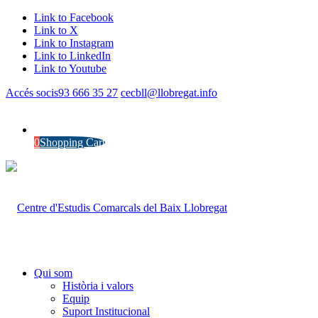
Link to Facebook
Link to X
Link to Instagram
Link to LinkedIn
Link to Youtube
Accés socis
93 666 35 27
cecbll@llobregat.info
0
Shopping Cart
Qui som
Història i valors
Equip
Suport Institucional