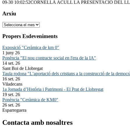
09-30 10:02:52
CORNELLÀ ACULL LA PRESENTACIÓ DEL LL
Arxiu
Arxiu
Propers Esdeveniments
Exposició "Ceràmica de km 0"
1 juny 26
Ponència "El nou contracte social en l'era de la IA"
14 set. 26
Sant Boi de Llobregat
Taula rodona "L’aportació dels cristians a la construcció de la democr
16 set. 26
Viladecans
1a Jornada d’Història i Patrimoni - El Prat de Llobregat
19 set. 26
Ponència "Ceràmica de KM0"
26 set. 26
Esparreguera
Contacta amb nosaltres