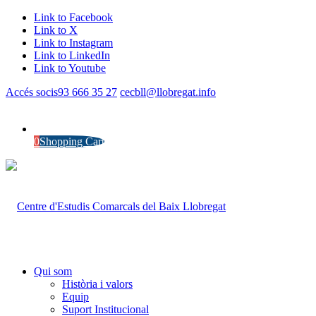
Link to Facebook
Link to X
Link to Instagram
Link to LinkedIn
Link to Youtube
Accés socis
93 666 35 27
cecbll@llobregat.info
0
Shopping Cart
Qui som
Història i valors
Equip
Suport Institucional