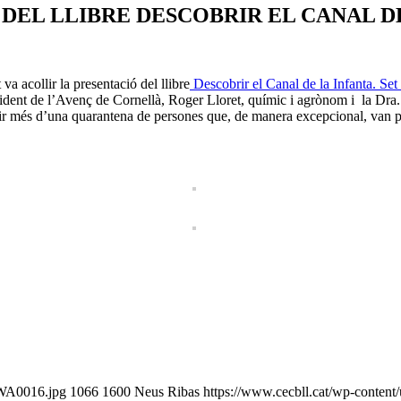
DEL LLIBRE DESCOBRIR EL CANAL D
a acollir la presentació del llibre
Descobrir el Canal de la Infanta. Set 
sident de l’Avenç de Cornellà, Roger Lloret, químic i agrònom i la Dra.
tir més d’una quarantena de persones que, de manera excepcional, van po
-WA0016.jpg
1066
1600
Neus Ribas
https://www.cecbll.cat/wp-content