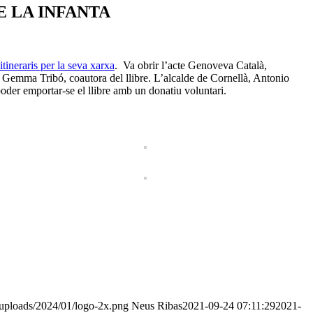
E LA INFANTA
itineraris per la seva xarxa
. Va obrir l’acte Genoveva Català,
 Gemma Tribó, coautora del llibre. L’alcalde de Cornellà, Antonio
der emportar-se el llibre amb un donatiu voluntari.
/uploads/2024/01/logo-2x.png
Neus Ribas
2021-09-24 07:11:29
2021-