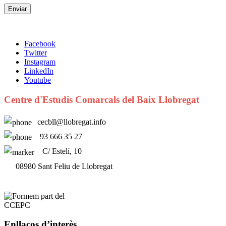
Facebook
Twitter
Instagram
LinkedIn
Youtube
Centre d'Estudis Comarcals del Baix Llobregat
cecbll@llobregat.info
93 666 35 27
C/ Estelí, 10
08980 Sant Feliu de Llobregat
Enllaços d’interès