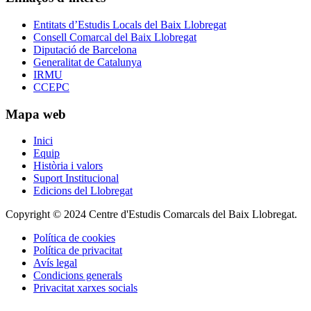
Entitats d’Estudis Locals del Baix Llobregat
Consell Comarcal del Baix Llobregat
Diputació de Barcelona
Generalitat de Catalunya
IRMU
CCEPC
Mapa web
Inici
Equip
Història i valors
Suport Institucional
Edicions del Llobregat
Copyright © 2024 Centre d'Estudis Comarcals del Baix Llobregat.
Política de cookies
Política de privacitat
Avís legal
Condicions generals
Privacitat xarxes socials