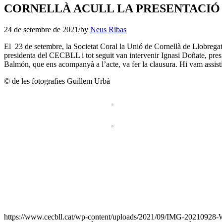
CORNELLÀ ACULL LA PRESENTACIÓ 
24 de setembre de 2021
/
by
Neus Ribas
El 23 de setembre, la Societat Coral la Unió de Cornellà de Llobregat v
presidenta del CECBLL i tot seguit van intervenir Ignasi Doñate, pre
Balmón, que ens acompanyà a l’acte, va fer la clausura. Hi vam assis
© de les fotografies Guillem Urbà
https://www.cecbll.cat/wp-content/uploads/2021/09/IMG-20210928