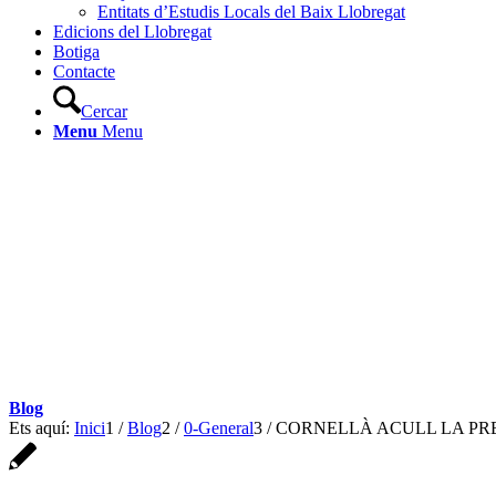
Entitats d’Estudis Locals del Baix Llobregat
Edicions del Llobregat
Botiga
Contacte
Cercar
Menu
Menu
Blog
Ets aquí:
Inici
1
/
Blog
2
/
0-General
3
/
CORNELLÀ ACULL LA PRE