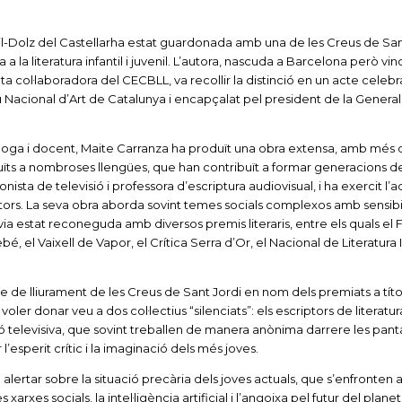
il-Dolz del Castellarha estat guardonada amb una de les Creus de San
a a la literatura infantil i juvenil. L’autora, nascuda a Barcelona però vi
ta col·laboradora del CECBLL, va recollir la distinció en un acte celebra
eu Nacional d’Art de Catalunya i encapçalat pel president de la Generali
òloga i docent, Maite Carranza ha produït una obra extensa, amb més 
aduïts a nombroses llengües, que han contribuït a formar generacions de
ista de televisió i professora d’escriptura audiovisual, i ha exercit l’a
tors. La seva obra aborda sovint temes socials complexos amb sensibili
 estat reconeguda amb diversos premis literaris, entre els quals el F
é, el Vaixell de Vapor, el Crítica Serra d’Or, el Nacional de Literatura In
te de lliurament de les Creus de Sant Jordi en nom dels premiats a títo
 voler donar veu a dos col·lectius “silenciats”: els escriptors de literatura 
cció televisiva, que sovint treballen de manera anònima darrere les panta
’esperit crític i la imaginació dels més joves.
alertar sobre la situació precària dels joves actuals, que s’enfronten a 
 xarxes socials, la intel·ligència artificial i l’angoixa pel futur del planet