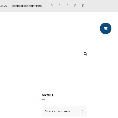
 35 27
cecbll@llobregat.info
ARXIU