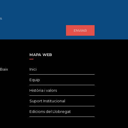
s.
MAPA WEB
 Baix
Inici
Equip
Història i valors
Suport Institucional
Edicions del Llobregat