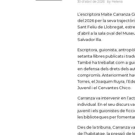
30 d'abril de 2026
by
Helena
L’escriptora Maite Carranza G
del 2026 per la seva trajectòri
Sant Feliu de Llobregat, estre
d’abril a la sala oval del Mus
Salvador Illa.
Escriptora, guionista, antrop
setanta llibres publicats i tr
També ha treballat com a guion
en defensa dels drets dels au
compromís. Anteriorment havia
Torres, el Joaquim Ruyra, l’Edeb
Juvenil i el Cervantes Chico.
Carranza va intervenir en l’ac
individual. En el seu discurs va
juvenil i els guionistes de fi
les biblioteques per fomentar l
Des de la tribuna, Carranza va 
de l’habitatge, la pressió de les