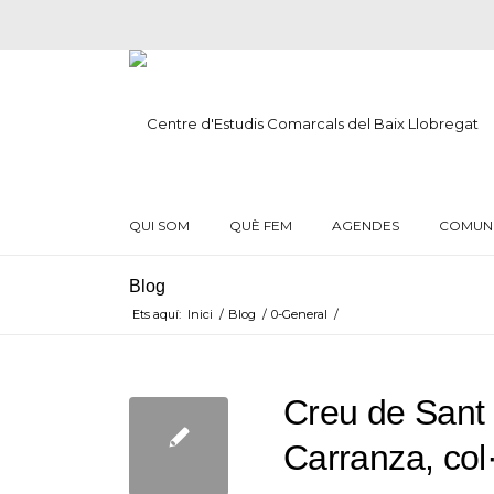
QUI SOM
QUÈ FEM
AGENDES
COMUN
Blog
Ets aquí:
Inici
/
Blog
/
0-General
/
Creu de Sant J
Carranza, co