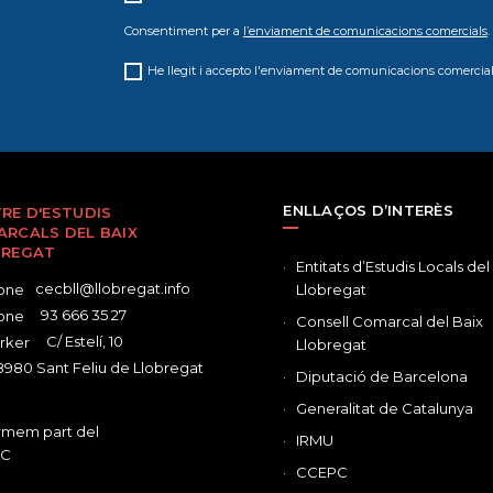
Consentiment per a
l’enviament de comunicacions comercials
.
He llegit i accepto l'enviament de comunicacions comercial
ENLLAÇOS D’INTERÈS
RE D'ESTUDIS
RCALS DEL BAIX
BREGAT
Entitats d’Estudis Locals del
cecbll@llobregat.info
Llobregat
93 666 35 27
Consell Comarcal del Baix
C/ Estelí, 10
Llobregat
980 Sant Feliu de Llobregat
Diputació de Barcelona
Generalitat de Catalunya
IRMU
CCEPC