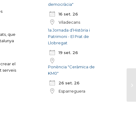
democràcia"
es
16 set. 26
Viladecans
1a Jornada d’Història i
tats, que
Patrimoni - El Prat de
atalunya
Llobregat
19 set. 26
a
 crear el
Ponència "Ceràmica de
t serveis
KM0"
26 set. 26
Esparreguera