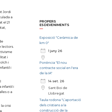
t Jordi
nculada a
PROPERS
t el 21
ESDEVENIMENTS
tat,
Exposició "Ceràmica de
de
km 0"
 lectors.
1 juny 26
ctivisme
tat i
olch i
Ponència "El nou
fantil i
contracte social en l'era
de la IA"
14 set. 26
l
infantil i
Sant Boi de
lles o a
Llobregat
Taula rodona "L’aportació
dels cristians a la
la crisi
construcció de la
a.