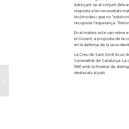
Adreçant-se al conjunt dels as
resposta a les necessitats ma
incòmodes i que no “edulcori” 
recuperar l’esperança. “Retorne
En el mateix acte van rebre el 
el Govern, a proposta de la c
en la defensa de la seva identit
La Creu de Sant Jordi és un 
Generalitat de Catalunya. La d
1981 amb la finalitat de distin
destacats al país.
Assistim a l’entrega
de Premis Ciutat de
Cornellà