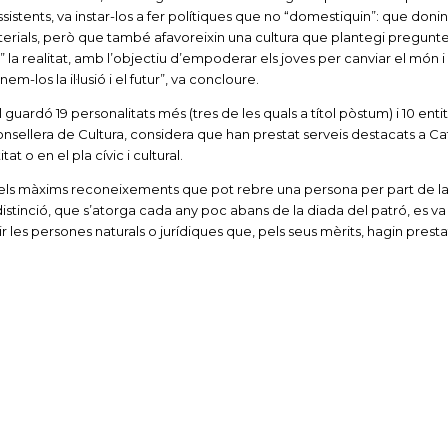
sistents, va instar-los a fer polítiques que no “domestiquin”: que donin
terials, però que també afavoreixin una cultura que plantegi pregunt
la realitat, amb l’objectiu d’empoderar els joves per canviar el món i
m-los la il·lusió i el futur”, va concloure.
guardó 19 personalitats més (tres de les quals a títol pòstum) i 10 enti
onsellera de Cultura, considera que han prestat serveis destacats a C
at o en el pla cívic i cultural.
dels màxims reconeixements que pot rebre una persona per part de l
istinció, que s’atorga cada any poc abans de la diada del patró, es va
gir les persones naturals o jurídiques que, pels seus mèrits, hagin presta