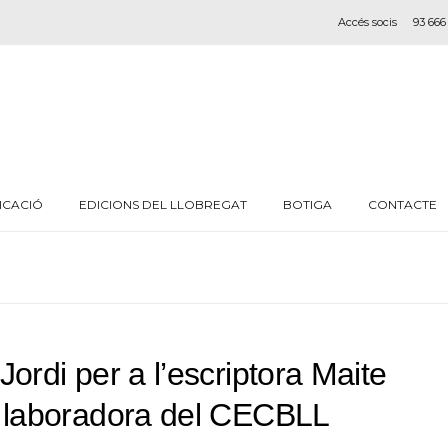
Accés socis
93 666
ICACIÓ
EDICIONS DEL LLOBREGAT
BOTIGA
CONTACTE
ordi per a l’escriptora Maite
l·laboradora del CECBLL