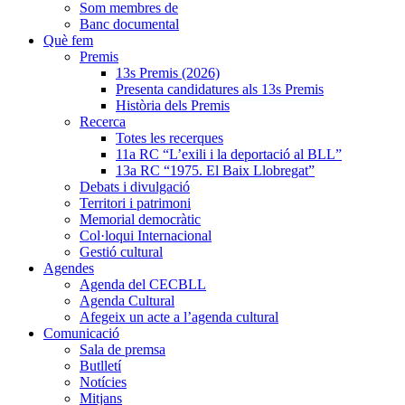
Som membres de
Banc documental
Què fem
Premis
13s Premis (2026)
Presenta candidatures als 13s Premis
Història dels Premis
Recerca
Totes les recerques
11a RC “L’exili i la deportació al BLL”
13a RC “1975. El Baix Llobregat”
Debats i divulgació
Territori i patrimoni
Memorial democràtic
Col·loqui Internacional
Gestió cultural
Agendes
Agenda del CECBLL
Agenda Cultural
Afegeix un acte a l’agenda cultural
Comunicació
Sala de premsa
Butlletí
Notícies
Mitjans