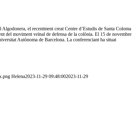
xtil Algodonera, el recentment creat Centre d’Estudis de Santa Coloma
ment del moviment veïnal de defensa de la colònia. El 15 de novembre
a Universitat Autònoma de Barcelona. La conferenciant ha situat
x.png
Helena
2023-11-29 09:48:00
2023-11-29