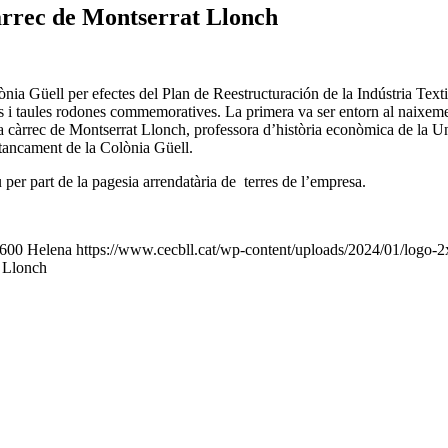
 càrrec de Montserrat Llonch
olònia Güell per efectes del Plan de Reestructuración de la Indústria Te
ies i taules rodones commemoratives. La primera va ser entorn al naixe
til”, a càrrec de Montserrat Llonch, professora d’història econòmica de l
l tancament de la Colònia Güell.
 per part de la pagesia arrendatària de terres de l’empresa.
600
Helena
https://www.cecbll.cat/wp-content/uploads/2024/01/logo-2
t Llonch