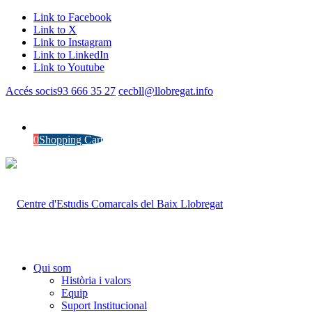
Link to Facebook
Link to X
Link to Instagram
Link to LinkedIn
Link to Youtube
Accés socis
93 666 35 27
cecbll@llobregat.info
0
Shopping Cart
Qui som
Història i valors
Equip
Suport Institucional