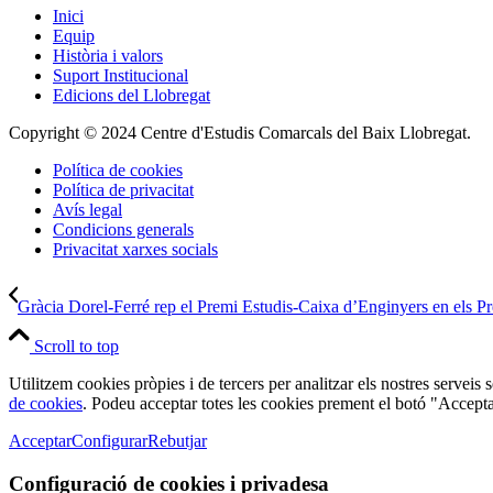
Inici
Equip
Història i valors
Suport Institucional
Edicions del Llobregat
Copyright © 2024 Centre d'Estudis Comarcals del Baix Llobregat.
Política de cookies
Política de privacitat
Avís legal
Condicions generals
Privacitat xarxes socials
Gràcia Dorel-Ferré rep el Premi Estudis-Caixa d’Enginyers en els Pr
Scroll to top
Utilitzem cookies pròpies i de tercers per analitzar els nostres serveis
de cookies
. Podeu acceptar totes les cookies prement el botó "Accepta
Acceptar
Configurar
Rebutjar
Configuració de cookies i privadesa