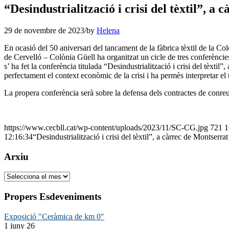
“Desindustrialització i crisi del tèxtil”, a
29 de novembre de 2023
/
by
Helena
En ocasió del 50 aniversari del tancament de la fàbrica tèxtil de la C
de Cervelló – Colònia Güell ha organitzat un cicle de tres conferènc
s’ ha fet la conferència titulada “Desindustrialització i crisi del tèx
perfectament el context econòmic de la crisi i ha permès interpretar e
La propera conferència serà sobre la defensa dels contractes de conreu
https://www.cecbll.cat/wp-content/uploads/2023/11/SC-CG.jpg
721
1
12:16:34
“Desindustrialització i crisi del tèxtil”, a càrrec de Montserra
Arxiu
Arxiu
Propers Esdeveniments
Exposició "Ceràmica de km 0"
1 juny 26