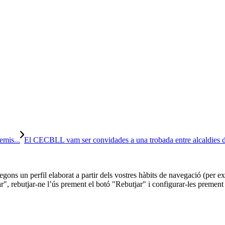
emis...
El CECBLL vam ser convidades a una trobada entre alcaldies de
 segons un perfil elaborat a partir dels vostres hàbits de navegació (per
r", rebutjar-ne l’ús prement el botó "Rebutjar" i configurar-les prement