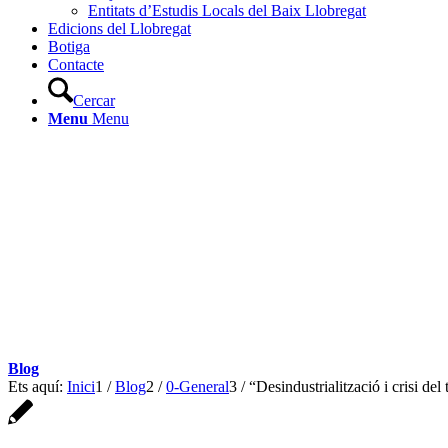
Entitats d’Estudis Locals del Baix Llobregat
Edicions del Llobregat
Botiga
Contacte
Cercar
Menu
Menu
Blog
Ets aquí:
Inici
1
/
Blog
2
/
0-General
3
/
“Desindustrialització i crisi del