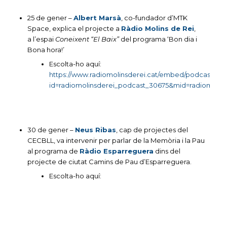
25 de gener –
Albert Marsà
, co-fundador d’MTK
Space, explica el projecte a
Ràdio Molins de Rei
,
a l’espai
Coneixent “El Baix”
del programa ‘Bon dia i
Bona hora!’
Escolta-ho aquí:
https://www.radiomolinsderei.cat/embed/podcast?
id=radiomolinsderei_podcast_30675&mid=radiomoli
30 de gener –
Neus Ribas
, cap de projectes del
CECBLL, va intervenir per parlar de la Memòria i la Pau
al programa de
Ràdio Esparreguera
dins del
projecte de ciutat Camins de Pau d’Esparreguera.
Escolta-ho aquí: