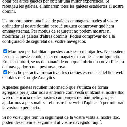
optar per altres galetes per obtenir una millor experiència. Si
rebutgeu les galetes, eliminarem totes les galetes establertes al nostre
domini.
Us proporcionem una llista de galetes emmagatzemades al vostre
ordinador al nostre domini perquè pugueu comprovar què hem
emmagatzemat. Per motius de seguretat no podem mostrar ni
modificar les galetes d'altres dominis. Podeu comprovar-ho a la
configuració de seguretat del vostre navegador.
Marqueu per habilitar aquestes cookies o rebutjar-les. Necessitem
fer us d'aquestes cookies per emmagatzemar aquesta configuració.
En cas contrari, se us demanarà de nou quan obriu una nova finestra
del navegador o una pestanya nova.
Feu clic per activar/desactivar les cookies essencials del lloc web
Cookies de Google Analytics
Aquestes galetes recullen informació que s'utilitza de forma
agregada per ajudar-nos a entendre com s'està utilitzant el nostre lloc
web o l'eficàcia de les nostres campanyes de màrqueting, o per
ajudar-nos a personalitzar el nostre lloc web i l'aplicació per millorar
la vostra experiència.
Si no voleu que fem un seguiment de la vostra visita al nostre lloc,
podeu desactivar el seguiment al vostre navegador aquí: