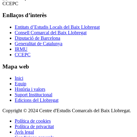
Enllaços d’interès
Entitats d’Estudis Locals del Baix Llobregat
Consell Comarcal del Baix Llobregat
Diputació de Barcelona
Generalitat de Catalunya
IRMU
CCEPC
Mapa web
Inici
Equip
Història i valors
Suport Institucional
Edicions del Llobregat
Copyright © 2024 Centre d'Estudis Comarcals del Baix Llobregat.
Política de cookies
Política de privacitat
Avís legal