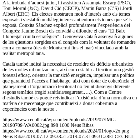
A la trobada d’aquest juliol, hi assistiren Assumpta Escarp (PSC),
Toni Morral (JxC), David Cid (CECP), Martin Barra (C’S) i Jordi
Albert (ERC). Els electes mostraren molt d’interès amb els temes
exposats i s’establí un diàleg interessant entorn els temes que se’ls
exposà. Conxita Sànchez explicà profundament l’experiència del
Congrés; Jaume Bosch els convidà a difondre el curs “El Baix
Llobregat cruïlla estratègica” i Genoveva Català assenyalà algunes
de les qüestions sorgides en el congrés com la voluntat de romandre
com a comarca (des de Montserrat fins el mar) vinculada amb la
realitat metropolitana.
Català també indicà la necessitat de resoldre els dèficits urbanístics
de les moltes urbanitzacions, així com establir al territori una gestió
forestal eficaç, orientar la transició energètica, impulsar una política
que garanteixi l’accés a l’habitatge, així com dotar de coherència el
planejament i l’organització territorial no tenint dissenys diferents
segons temàtica (regió sanitària/seguretat,….). Com a Centre
d’estudis també es pogué reivindicar l’existència d’una normativa en
matèria de mecenatge que contribueixi a donar cobertura a
experiències com la nostra .
https://www.cecbll.cat/wp-content/uploads/2019/07/IMG-
20190709-WA0002.jpg
898
1600
Neus Ribas
https://www.cecbll.cat/wp-content/uploads/2024/01/logo-2x.png
Neus Ribas
2019-07-12 09:38:21
2019-07-31 09:31:28
El CECBLL