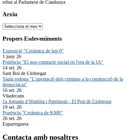
rebut al Parlament de Catalunya
Arxiu
Arxiu
Propers Esdeveniments
Exposició "Ceràmica de km 0"
1 juny 26
Ponència "El nou contracte social en l'era de la IA"
14 set. 26
Sant Boi de Llobregat
Taula rodona "L’aportació dels cristians a la construcció de la
democràcia"
16 set. 26
Viladecans
1a Jornada d’Història i Patrimoni - El Prat de Llobregat
19 set. 26
Ponència "Ceràmica de KM0"
26 set. 26
Esparreguera
Contacta amb nosaltres