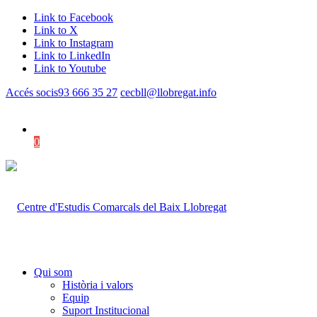
Link to Facebook
Link to X
Link to Instagram
Link to LinkedIn
Link to Youtube
Accés socis
93 666 35 27
cecbll@llobregat.info
0
Shopping Cart
Qui som
Història i valors
Equip
Suport Institucional