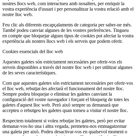
nostres llocs web, com interactueu amb nosaltres, per enriquir la
vostra experiència d'usuari i per personalitzar la vostra relació amb el
nostre lloc web.
Feu clic als diferents encapçalaments de categoria per saber-ne més.
També podeu canviar algunes de les vostres preferències. Tingueu
en compte que bloquejar alguns tipus de cookies pot afectar la vostra
experiència als nostres llocs web i els serveis que podem oferir.
Cookies essencials del lloc web
Aquestes galetes són estrictament necessàries per oferir-vos els
serveis disponibles a través del nostre lloc web i per utilitzar algunes
de les seves característiques.
Com que aquestes galetes són estrictament necessàries per oferir-vos
el lloc web, rebutjar-les afectarà el funcionament del nostre lloc.
Sempre podeu bloquejar o eliminar les galetes canviant la
configuració del vostre navegador i forçant el bloqueig de totes les
galetes d'aquest lloc web. Però això sempre us demanarà que
accepteu o rebutgeu les galetes quan torneu a visitar el nostre lloc.
Respectem totalment si voleu rebutjar les galetes, però per evitar
demanar-vos-ho una i altra vegada, permeteu-nos emmagatzemar
una galeta per això. Podeu desactivar-vos en qualsevol moment o