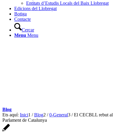
Entitats d’Estudis Locals del Baix Llobregat
Edicions del Llobregat
Botiga
Contacte
Cercar
Menu
Menu
Blog
Ets aquí:
Inici
1
/
Blog
2
/
0-General
3
/
El CECBLL rebut al
Parlament de Catalunya