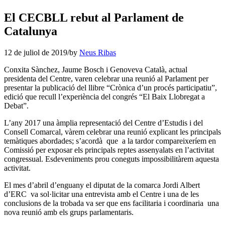
El CECBLL rebut al Parlament de
Catalunya
12 de juliol de 2019
/
by
Neus Ribas
Conxita Sànchez, Jaume Bosch i Genoveva Català, actual
presidenta del Centre, varen celebrar una reunió al Parlament per
presentar la publicació del llibre “Crònica d’un procés participatiu”,
edició que recull l’experiència del congrés “El Baix Llobregat a
Debat”.
L’any 2017 una àmplia representació del Centre d’Estudis i del
Consell Comarcal, vàrem celebrar una reunió explicant les principals
temàtiques abordades; s’acordà que a la tardor compareixeríem en
Comissió per exposar els principals reptes assenyalats en l’activitat
congressual. Esdeveniments prou coneguts impossibilitàrem aquesta
activitat.
El mes d’abril d’enguany el diputat de la comarca Jordi Albert
d’ERC va sol·licitar una entrevista amb el Centre i una de les
conclusions de la trobada va ser que ens facilitaria i coordinaria una
nova reunió amb els grups parlamentaris.