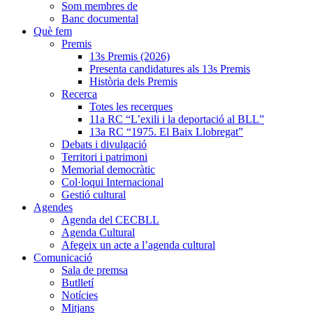
Som membres de
Banc documental
Què fem
Premis
13s Premis (2026)
Presenta candidatures als 13s Premis
Història dels Premis
Recerca
Totes les recerques
11a RC “L’exili i la deportació al BLL”
13a RC “1975. El Baix Llobregat”
Debats i divulgació
Territori i patrimoni
Memorial democràtic
Col·loqui Internacional
Gestió cultural
Agendes
Agenda del CECBLL
Agenda Cultural
Afegeix un acte a l’agenda cultural
Comunicació
Sala de premsa
Butlletí
Notícies
Mitjans