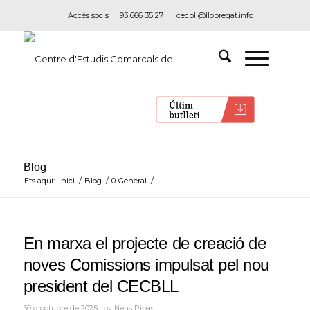
Accés socis
93 666 35 27
cecbll@llobregat.info
Blog
Ets aquí:
Inici
/
Blog
/
0-General
/
En marxa el projecte de creació de
noves Comissions impulsat pel nou
president del CECBLL
30 d'octubre de 2025
by
Neus Ribas