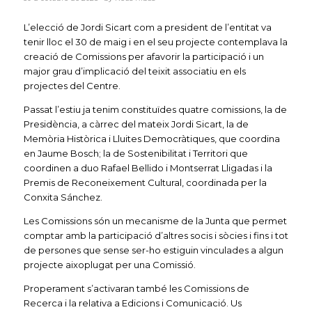
L’elecció de Jordi Sicart com a president de l’entitat va
tenir lloc el 30 de maig i en el seu projecte contemplava la
creació de Comissions per afavorir la participació i un
major grau d’implicació del teixit associatiu en els
projectes del Centre.
Passat l’estiu ja tenim constituïdes quatre comissions, la de
Presidència, a càrrec del mateix Jordi Sicart, la de
Memòria Històrica i Lluites Democràtiques, que coordina
en Jaume Bosch; la de Sostenibilitat i Territori que
coordinen a duo Rafael Bellido i Montserrat Lligadas i la
Premis de Reconeixement Cultural, coordinada per la
Conxita Sánchez.
Les Comissions són un mecanisme de la Junta que permet
comptar amb la participació d’altres socis i sòcies i fins i tot
de persones que sense ser-ho estiguin vinculades a algun
projecte aixoplugat per una Comissió.
Properament s’activaran també les Comissions de
Recerca i la relativa a Edicions i Comunicació. Us