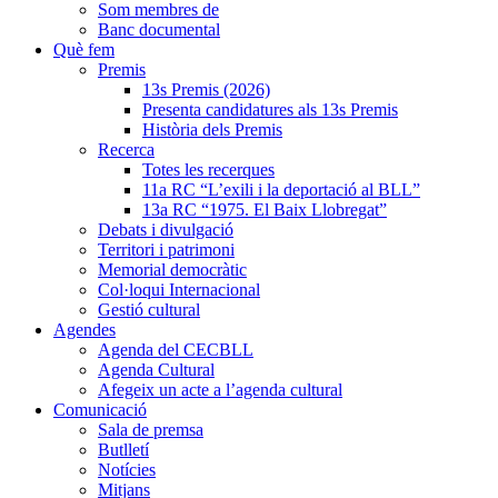
Som membres de
Banc documental
Què fem
Premis
13s Premis (2026)
Presenta candidatures als 13s Premis
Història dels Premis
Recerca
Totes les recerques
11a RC “L’exili i la deportació al BLL”
13a RC “1975. El Baix Llobregat”
Debats i divulgació
Territori i patrimoni
Memorial democràtic
Col·loqui Internacional
Gestió cultural
Agendes
Agenda del CECBLL
Agenda Cultural
Afegeix un acte a l’agenda cultural
Comunicació
Sala de premsa
Butlletí
Notícies
Mitjans