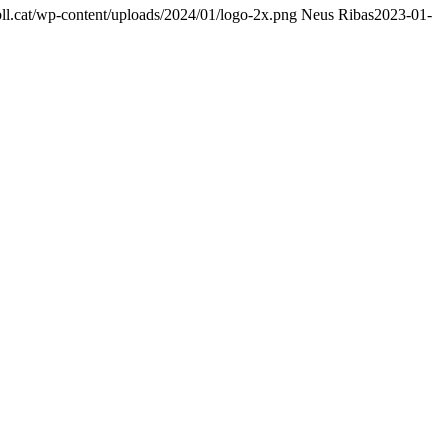
ll.cat/wp-content/uploads/2024/01/logo-2x.png
Neus Ribas
2023-01-