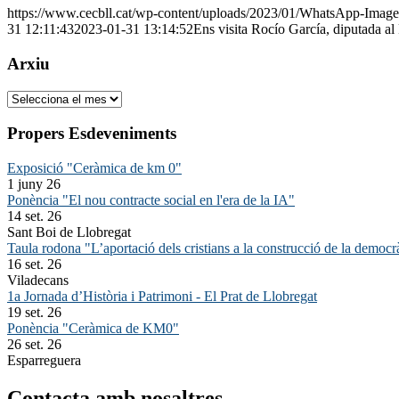
https://www.cecbll.cat/wp-content/uploads/2023/01/WhatsApp-Image
31 12:11:43
2023-01-31 13:14:52
Ens visita Rocío García, diputada a
Arxiu
Arxiu
Propers Esdeveniments
Exposició "Ceràmica de km 0"
1 juny 26
Ponència "El nou contracte social en l'era de la IA"
14 set. 26
Sant Boi de Llobregat
Taula rodona "L’aportació dels cristians a la construcció de la democr
16 set. 26
Viladecans
1a Jornada d’Història i Patrimoni - El Prat de Llobregat
19 set. 26
Ponència "Ceràmica de KM0"
26 set. 26
Esparreguera
Contacta amb nosaltres