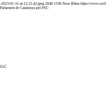
-2023-01-31-at-12.22.42.jpeg
2048
1536
Neus Ribas
https://www.cecb
l Parlament de Catalunya pel PSC
àcia"