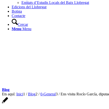
Entitats d’Estudis Locals del Baix Llobregat
Edicions del Llobregat
Botiga
Contacte
Cercar
Menu
Menu
Blog
Ets aquí:
Inici
1
/
Blog
2
/
0-General
3
/
Ens visita Rocío García, diput