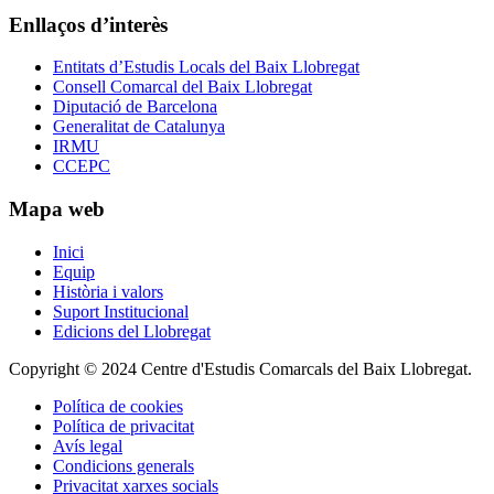
Enllaços d’interès
Entitats d’Estudis Locals del Baix Llobregat
Consell Comarcal del Baix Llobregat
Diputació de Barcelona
Generalitat de Catalunya
IRMU
CCEPC
Mapa web
Inici
Equip
Història i valors
Suport Institucional
Edicions del Llobregat
Copyright © 2024 Centre d'Estudis Comarcals del Baix Llobregat.
Política de cookies
Política de privacitat
Avís legal
Condicions generals
Privacitat xarxes socials