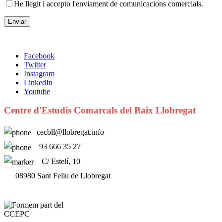
He llegit i accepto l'enviament de comunicacions comercials.
Facebook
Twitter
Instagram
LinkedIn
Youtube
Centre d'Estudis Comarcals del Baix Llobregat
cecbll@llobregat.info
93 666 35 27
C/ Estelí, 10
08980 Sant Feliu de Llobregat