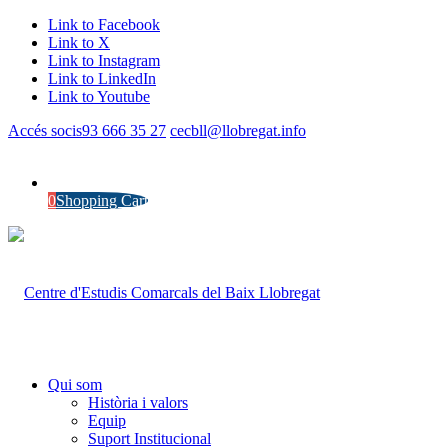
Link to Facebook
Link to X
Link to Instagram
Link to LinkedIn
Link to Youtube
Accés socis
93 666 35 27
cecbll@llobregat.info
0
Shopping Cart
Qui som
Història i valors
Equip
Suport Institucional