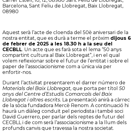
Carrer Estelí, 10, 12, 08980 Sant Feliu de Llobregat,
Barcelona, Sant Feliu de Llobregat, Baix Llobregat,
08980
Aquest serà l’acte de cloenda del 50è aniversari de la
nostra entitat, que es durà a terme el pròxim
dijous 6
de febrer de 2025 a les 18.30 h a la seu del
CECBLL
. Un acte que es farà sota el lema “50 anys
compartint cultura al Baix Llobregat”, i en el qual
volem reflexionar sobre el futur de l’entitat i sobre el
paper de l’associacionisme com a única via per
enfortir-nos.
Durant l’activitat presentarem el darrer número de
Materials del Baix Llobregat,
que porta per títol
50
anys del Centre d’Estudis Comarcals del Baix
Llobregat i altres escrits.
La presentació anirà a càrrec
de la sòcia fundadora Mercè Renom. A continuació hi
haurà un diàleg conduït pel periodista i també soci
David Guerrero, per parlar dels reptes de futur del
CECBLL i de com serà l’associacionisme a la llum dels
profunds canvis que travessa la nostra societat.