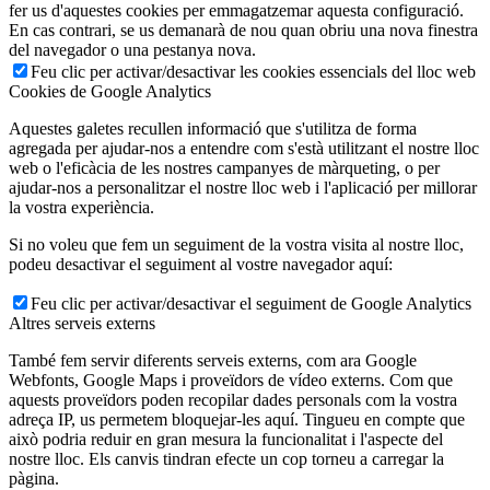
fer us d'aquestes cookies per emmagatzemar aquesta configuració.
En cas contrari, se us demanarà de nou quan obriu una nova finestra
del navegador o una pestanya nova.
Feu clic per activar/desactivar les cookies essencials del lloc web
Cookies de Google Analytics
Aquestes galetes recullen informació que s'utilitza de forma
agregada per ajudar-nos a entendre com s'està utilitzant el nostre lloc
web o l'eficàcia de les nostres campanyes de màrqueting, o per
ajudar-nos a personalitzar el nostre lloc web i l'aplicació per millorar
la vostra experiència.
Si no voleu que fem un seguiment de la vostra visita al nostre lloc,
podeu desactivar el seguiment al vostre navegador aquí:
Feu clic per activar/desactivar el seguiment de Google Analytics
Altres serveis externs
També fem servir diferents serveis externs, com ara Google
Webfonts, Google Maps i proveïdors de vídeo externs. Com que
aquests proveïdors poden recopilar dades personals com la vostra
adreça IP, us permetem bloquejar-les aquí. Tingueu en compte que
això podria reduir en gran mesura la funcionalitat i l'aspecte del
nostre lloc. Els canvis tindran efecte un cop torneu a carregar la
pàgina.