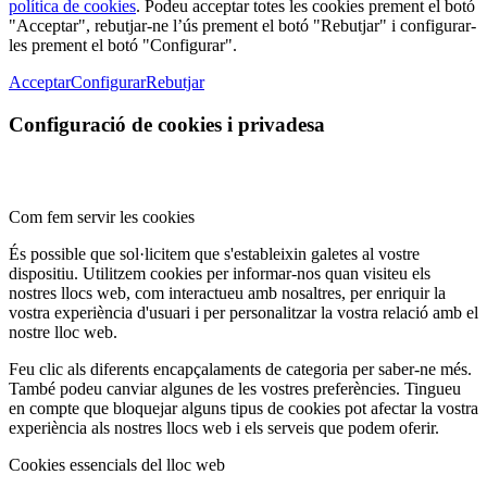
política de cookies
. Podeu acceptar totes les cookies prement el botó
"Acceptar", rebutjar-ne l’ús prement el botó "Rebutjar" i configurar-
les prement el botó "Configurar".
Acceptar
Configurar
Rebutjar
Configuració de cookies i privadesa
Com fem servir les cookies
És possible que sol·licitem que s'estableixin galetes al vostre
dispositiu. Utilitzem cookies per informar-nos quan visiteu els
nostres llocs web, com interactueu amb nosaltres, per enriquir la
vostra experiència d'usuari i per personalitzar la vostra relació amb el
nostre lloc web.
Feu clic als diferents encapçalaments de categoria per saber-ne més.
També podeu canviar algunes de les vostres preferències. Tingueu
en compte que bloquejar alguns tipus de cookies pot afectar la vostra
experiència als nostres llocs web i els serveis que podem oferir.
Cookies essencials del lloc web