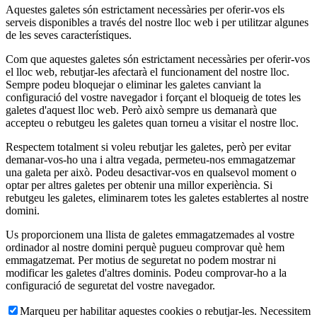
Aquestes galetes són estrictament necessàries per oferir-vos els
serveis disponibles a través del nostre lloc web i per utilitzar algunes
de les seves característiques.
Com que aquestes galetes són estrictament necessàries per oferir-vos
el lloc web, rebutjar-les afectarà el funcionament del nostre lloc.
Sempre podeu bloquejar o eliminar les galetes canviant la
configuració del vostre navegador i forçant el bloqueig de totes les
galetes d'aquest lloc web. Però això sempre us demanarà que
accepteu o rebutgeu les galetes quan torneu a visitar el nostre lloc.
Respectem totalment si voleu rebutjar les galetes, però per evitar
demanar-vos-ho una i altra vegada, permeteu-nos emmagatzemar
una galeta per això. Podeu desactivar-vos en qualsevol moment o
optar per altres galetes per obtenir una millor experiència. Si
rebutgeu les galetes, eliminarem totes les galetes establertes al nostre
domini.
Us proporcionem una llista de galetes emmagatzemades al vostre
ordinador al nostre domini perquè pugueu comprovar què hem
emmagatzemat. Per motius de seguretat no podem mostrar ni
modificar les galetes d'altres dominis. Podeu comprovar-ho a la
configuració de seguretat del vostre navegador.
Marqueu per habilitar aquestes cookies o rebutjar-les. Necessitem