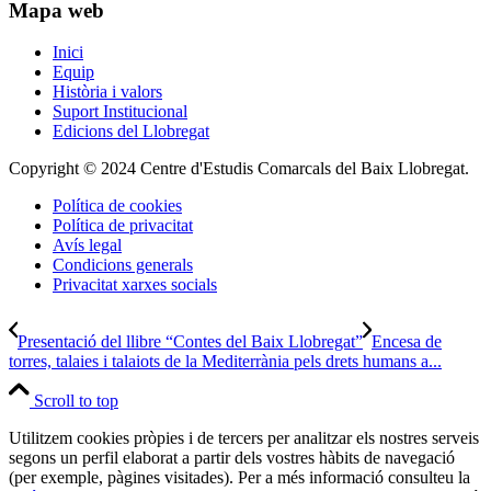
Mapa web
Inici
Equip
Història i valors
Suport Institucional
Edicions del Llobregat
Copyright © 2024 Centre d'Estudis Comarcals del Baix Llobregat.
Política de cookies
Política de privacitat
Avís legal
Condicions generals
Privacitat xarxes socials
Presentació del llibre “Contes del Baix Llobregat”
Encesa de
torres, talaies i talaiots de la Mediterrània pels drets humans a...
Scroll to top
Utilitzem cookies pròpies i de tercers per analitzar els nostres serveis
segons un perfil elaborat a partir dels vostres hàbits de navegació
(per exemple, pàgines visitades). Per a més informació consulteu la