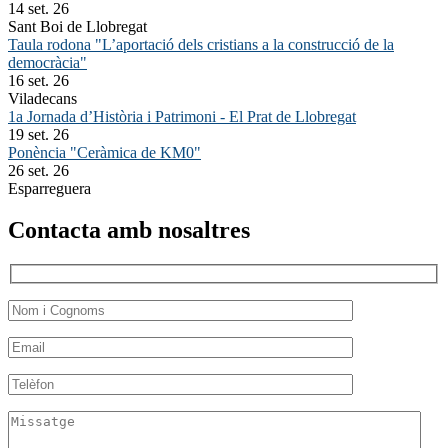
14 set. 26
Sant Boi de Llobregat
Taula rodona "L’aportació dels cristians a la construcció de la
democràcia"
16 set. 26
Viladecans
1a Jornada d’Història i Patrimoni - El Prat de Llobregat
19 set. 26
Ponència "Ceràmica de KM0"
26 set. 26
Esparreguera
Contacta amb nosaltres