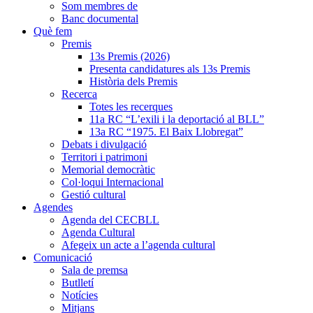
Som membres de
Banc documental
Què fem
Premis
13s Premis (2026)
Presenta candidatures als 13s Premis
Història dels Premis
Recerca
Totes les recerques
11a RC “L’exili i la deportació al BLL”
13a RC “1975. El Baix Llobregat”
Debats i divulgació
Territori i patrimoni
Memorial democràtic
Col·loqui Internacional
Gestió cultural
Agendes
Agenda del CECBLL
Agenda Cultural
Afegeix un acte a l’agenda cultural
Comunicació
Sala de premsa
Butlletí
Notícies
Mitjans