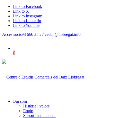
Link to Facebook
Link to X
Link to Instagram
Link to LinkedIn
Link to Youtube
Accés socis
93 666 35 27
cecbll@llobregat.info
0
Shopping Cart
Qui som
Història i valors
Equip
Suport Institucional