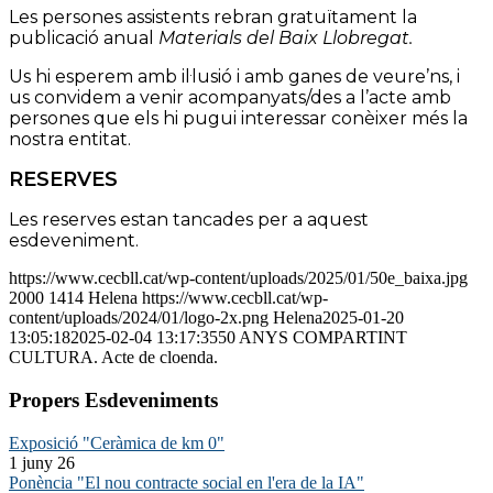
Les persones assistents rebran gratuïtament la
publicació anual
Materials del Baix Llobregat.
Us hi esperem amb il·lusió i amb ganes de veure’ns, i
us convidem a venir acompanyats/des a l’acte amb
persones que els hi pugui interessar conèixer més la
nostra entitat.
RESERVES
Les reserves estan tancades per a aquest
esdeveniment.
https://www.cecbll.cat/wp-content/uploads/2025/01/50e_baixa.jpg
2000
1414
Helena
https://www.cecbll.cat/wp-
content/uploads/2024/01/logo-2x.png
Helena
2025-01-20
13:05:18
2025-02-04 13:17:35
50 ANYS COMPARTINT
CULTURA. Acte de cloenda.
Propers Esdeveniments
Exposició "Ceràmica de km 0"
1 juny 26
Ponència "El nou contracte social en l'era de la IA"