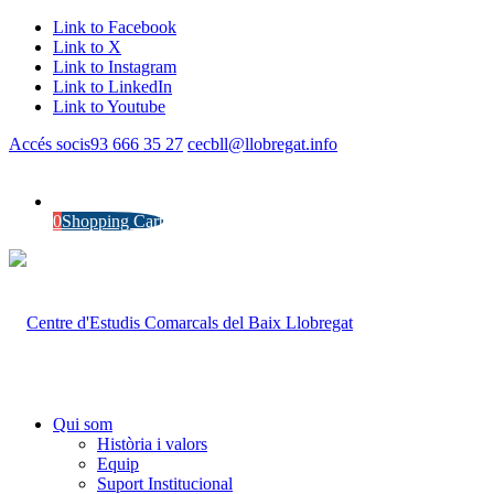
Link to Facebook
Link to X
Link to Instagram
Link to LinkedIn
Link to Youtube
Accés socis
93 666 35 27
cecbll@llobregat.info
0
Shopping Cart
Qui som
Història i valors
Equip
Suport Institucional