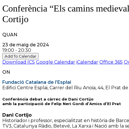
Conferència “Els camins medievals
Cortijo
QUAN
23 de maig de 2024
19:00 - 20:30
Add To Calendar
Download ICS
Google Calendar
iCalendar
Office 365
Ou
ON
Fundació Catalana de l’Esplai
Edifici Centre Esplai, Carrer del Riu Anoia, 44, El Prat 
Conferència debat a càrrec de Dani Cortijo
amb la participació de Felip Neri Gordi d’Amics d’El Prat
Dani Cortijo
Historiador i professor, especialitzat en història de Bar
TV3, Catalunya Ràdio, Betevé, La Xarxa i Nació amb la s