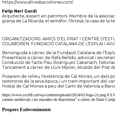
https://www.altresbarcelones.com/
Felip Neri Gordi
Arquitecte, expert en patrimoni. Membre de la associació
granja de La Ricarda, el semàfor, l’Artesà, la casa de la t
ORGANITZADORS: AMICS D’EL PRAT I CENTRE D’EST
COLABOREN: FUNDACIÓ CATALANA DE L’ESPLAI I A
Benvinguda a càrrec de la Fundació Catalana de l’Esplai
Presentació a càrrec de Rafa Bellido, advocat i secretar
Conducció de l’acte Pau Rodríguez Cabanach, historiad
Tancament a càrrec de Lluís Mijoler, Alcalde del Prat 
Posarem de relleu l’existència de Cal Mones, un dels p
testimonis de la seva època, i un tram important del cam
Hostal de Cal Mones a peu del Camí de Valencia a Barce
https://www.cecbll.cat/wp-content/uploads/2024/01/logo-2x.png
0
0
camins medievals i les muralles de Barcelona” a càrrec de Dani Cortij
Propers Esdeveniments