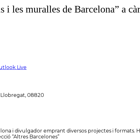
 i les muralles de Barcelona” a cà
tlook Live
de Llobregat, 08820
celona i divulgador emprant diversos projectes i formats. H
ecció “Altres Barcelones”