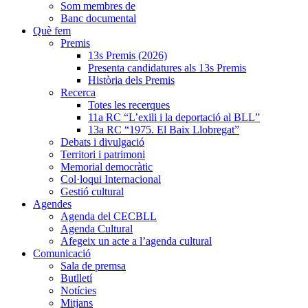
Som membres de
Banc documental
Què fem
Premis
13s Premis (2026)
Presenta candidatures als 13s Premis
Història dels Premis
Recerca
Totes les recerques
11a RC “L’exili i la deportació al BLL”
13a RC “1975. El Baix Llobregat”
Debats i divulgació
Territori i patrimoni
Memorial democràtic
Col·loqui Internacional
Gestió cultural
Agendes
Agenda del CECBLL
Agenda Cultural
Afegeix un acte a l’agenda cultural
Comunicació
Sala de premsa
Butlletí
Notícies
Mitjans