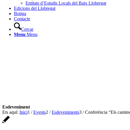
Entitats d’Estudis Locals del Baix Llobregat
Edicions del Llobregat
Botiga
Contacte
Cercar
Menu
Menu
Ets aquí:
Inici
1
/
Events
2
/
Esdeveniments
3
/
Conferència “Els camins 