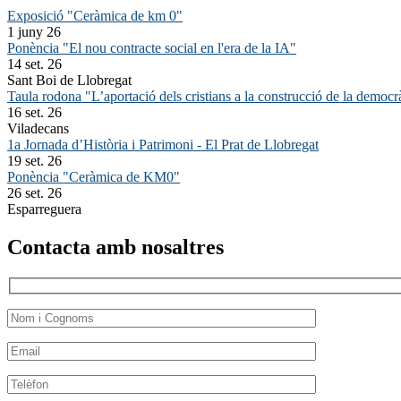
Exposició "Ceràmica de km 0"
1 juny 26
Ponència "El nou contracte social en l'era de la IA"
14 set. 26
Sant Boi de Llobregat
Taula rodona "L’aportació dels cristians a la construcció de la democr
16 set. 26
Viladecans
1a Jornada d’Història i Patrimoni - El Prat de Llobregat
19 set. 26
Ponència "Ceràmica de KM0"
26 set. 26
Esparreguera
Contacta amb nosaltres