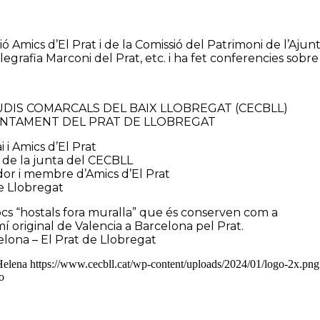
 Amics d’El Prat i de la Comissió del Patrimoni de l’Ajunt
elegrafia Marconi del Prat, etc. i ha fet conferencies sobre
UDIS COMARCALS DEL BAIX LLOBREGAT (CECBLL)
JUNTAMENT DEL PRAT DE LLOBREGAT
 i Amics d’El Prat
i de la junta del CECBLL
or i membre d’Amics d’El Prat
de Llobregat
ocs “hostals fora muralla” que és conserven com a
í original de Valencia a Barcelona pel Prat.
lona – El Prat de Llobregat
Helena
https://www.cecbll.cat/wp-content/uploads/2024/01/logo-2x.png
o