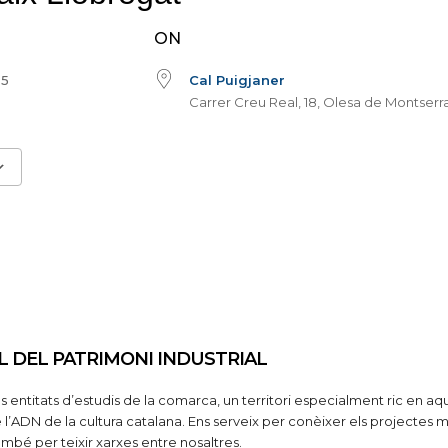
ON
025
Cal Puigjaner
Carrer Creu Real, 18, Olesa de Montserr
ice 365
Outlook Live
L DEL PATRIMONI INDUSTRIAL
s entitats d’estudis de la comarca, un territori especialment ric en aq
l’ADN de la cultura catalana. Ens serveix per conèixer els projectes 
mbé per teixir xarxes entre nosaltres.