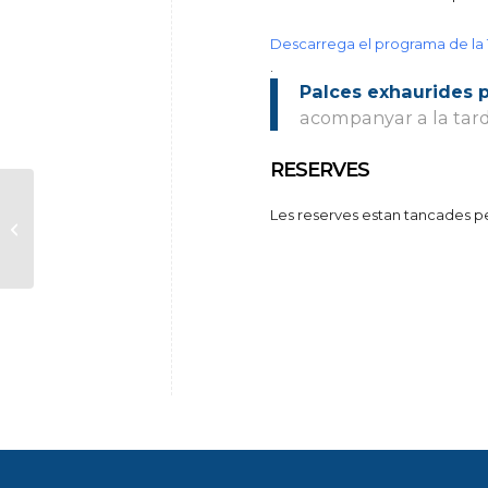
Descarrega el programa de 
.
Palces exhaurides 
acompanyar a la tard
RESERVES
CANCEL·LAT. El Balcó d’Olesa de
Les reserves estan tancades p
Montserrat. Projecte “Set
Balcons de ...