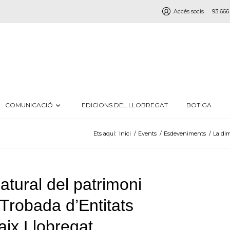
Accés socis
93 666
COMUNICACIÓ
EDICIONS DEL LLOBREGAT
BOTIGA
Ets aquí:
Inici
/
Events
/
Esdeveniments
/
La dim
atural del patrimoni
a Trobada d’Entitats
aix Llobregat