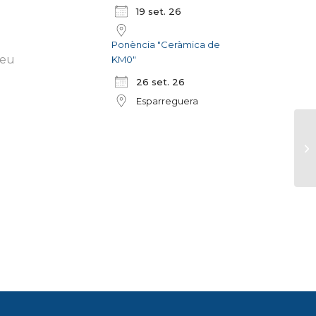
19 set. 26
Ponència "Ceràmica de
deu
KM0"
26 set. 26
Esparreguera
V
t
d