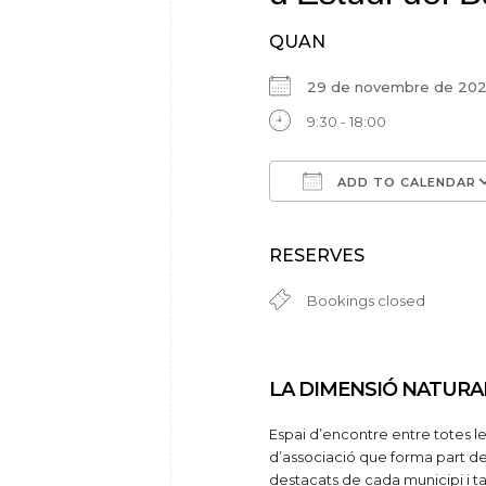
QUAN
29 de novembre de 2
9:30 - 18:00
ADD TO CALENDAR
Download ICS
Google Calendar
iCalendar
Off
RESERVES
Bookings closed
LA DIMENSIÓ NATURA
Espai d’encontre entre totes le
d’associació que forma part de 
destacats de cada municipi i ta