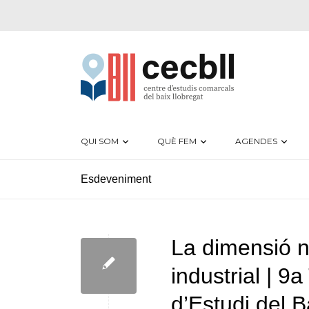
QUI SOM
QUÈ FEM
AGENDES
La dimensió n
industrial | 9
d’Estudi del B