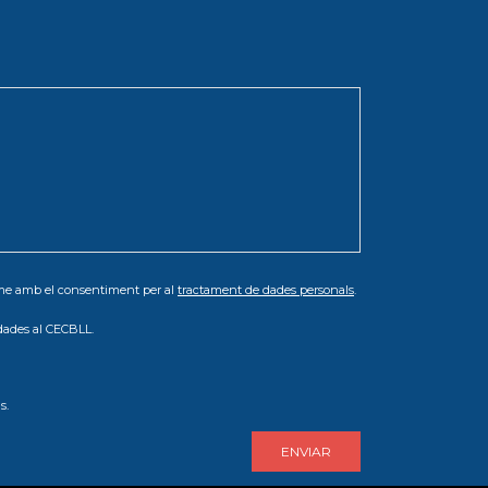
orme amb el consentiment per al
tractament de dades personals
.
dades al CECBLL.
s.