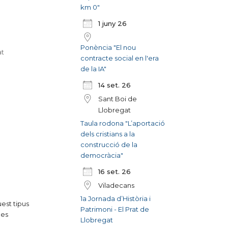
km 0"
1 juny 26
Ponència "El nou
at
contracte social en l'era
de la IA"
14 set. 26
Sant Boi de
Llobregat
Taula rodona "L’aportació
dels cristians a la
construcció de la
democràcia"
16 set. 26
Viladecans
1a Jornada d’Història i
uest tipus
Patrimoni - El Prat de
mes
Llobregat