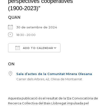
perspectives cooperatives
(1900-2023)”
QUAN
30 de setembre de 2024
18:30 - 20:00
ADD TO CALENDAR
Download ICS
Google Calendar
iCalendar
Office 365
Outlook Live
ON
Sala d’actes de la Comunitat Minera Olesana
Carrer dels Arbres, 42, Olesa de Montserrat
Aquesta publicació és el resultat de la
12a Convocatòria de
Recerca Col·lectiva del Baix Llobregat
impulsada pel