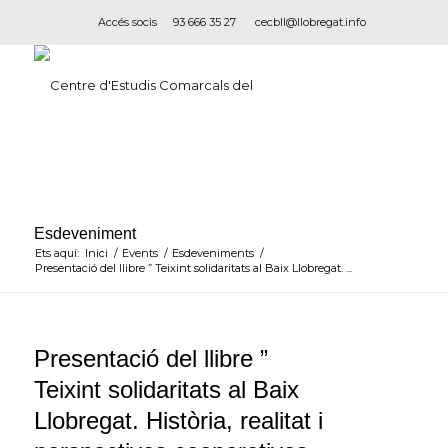
Accés socis
93 666 35 27
cecbll@llobregat.info
Ets aquí:
Inici
/
Events
/
Esdeveniments
/
Presentació del llibre ” Teixint solidaritats al Baix Llobregat. ...
Presentació del llibre ”
Teixint solidaritats al Baix
Llobregat. Història, realitat i