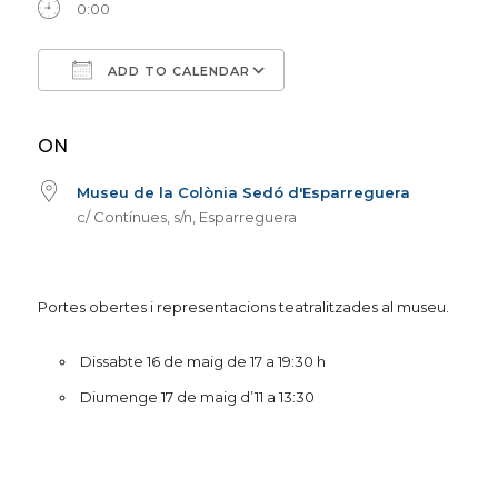
0:00
ADD TO CALENDAR
Download ICS
Google Calendar
iCalendar
Office 365
Outlook Live
ON
Museu de la Colònia Sedó d'Esparreguera
c/ Contínues, s/n, Esparreguera
Portes obertes i representacions teatralitzades al museu.
Dissabte 16 de maig de 17 a 19:30 h
Diumenge 17 de maig d’11 a 13:30