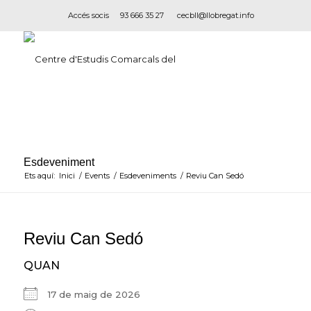
Accés socis
93 666 35 27
cecbll@llobregat.info
Ets aquí:
Inici
/
Events
/
Esdeveniments
/
Reviu Can Sedó
Reviu Can Sedó
QUAN
17 de maig de 2026