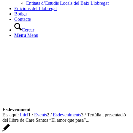
Entitats d’Estudis Locals del Baix Llobregat
Edicions del Llobregat
Botiga
Contacte
Cercar
Menu
Menu
Ets aquí:
Inici
1
/
Events
2
/
Esdeveniments
3
/
Tertúlia i presentació
del llibre de Care Santos “El amor que pasa”...