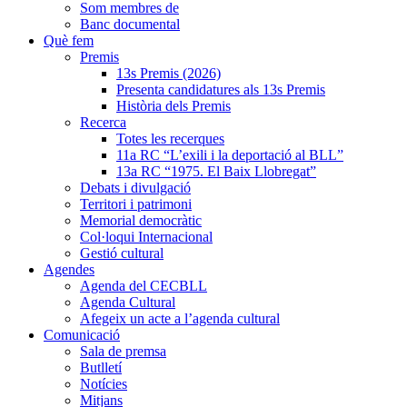
Som membres de
Banc documental
Què fem
Premis
13s Premis (2026)
Presenta candidatures als 13s Premis
Història dels Premis
Recerca
Totes les recerques
11a RC “L’exili i la deportació al BLL”
13a RC “1975. El Baix Llobregat”
Debats i divulgació
Territori i patrimoni
Memorial democràtic
Col·loqui Internacional
Gestió cultural
Agendes
Agenda del CECBLL
Agenda Cultural
Afegeix un acte a l’agenda cultural
Comunicació
Sala de premsa
Butlletí
Notícies
Mitjans