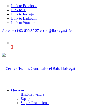
Link to Facebook
Link to X
Link to Instagram
Link to LinkedIn
Link to Youtube
Accés socis
93 666 35 27
cecbll@llobregat.info
0
Shopping Cart
Qui som
Història i valors
Equip
Suport Institucional