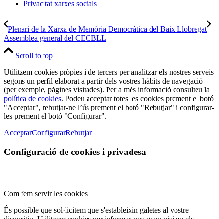
Privacitat xarxes socials
Plenari de la Xarxa de Memòria Democràtica del Baix Llobregat
Assemblea general del CECBLL
Scroll to top
Utilitzem cookies pròpies i de tercers per analitzar els nostres serveis
segons un perfil elaborat a partir dels vostres hàbits de navegació
(per exemple, pàgines visitades). Per a més informació consulteu la
política de cookies
. Podeu acceptar totes les cookies prement el botó
"Acceptar", rebutjar-ne l’ús prement el botó "Rebutjar" i configurar-
les prement el botó "Configurar".
Acceptar
Configurar
Rebutjar
Configuració de cookies i privadesa
Com fem servir les cookies
És possible que sol·licitem que s'estableixin galetes al vostre
dispositiu. Utilitzem cookies per informar-nos quan visiteu els