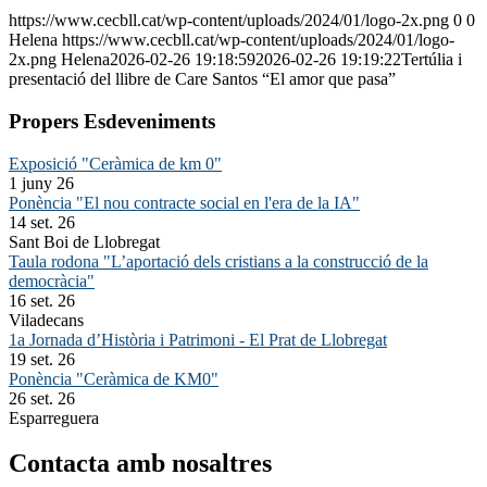
https://www.cecbll.cat/wp-content/uploads/2024/01/logo-2x.png
0
0
Helena
https://www.cecbll.cat/wp-content/uploads/2024/01/logo-
2x.png
Helena
2026-02-26 19:18:59
2026-02-26 19:19:22
Tertúlia i
presentació del llibre de Care Santos “El amor que pasa”
Propers Esdeveniments
Exposició "Ceràmica de km 0"
1 juny 26
Ponència "El nou contracte social en l'era de la IA"
14 set. 26
Sant Boi de Llobregat
Taula rodona "L’aportació dels cristians a la construcció de la
democràcia"
16 set. 26
Viladecans
1a Jornada d’Història i Patrimoni - El Prat de Llobregat
19 set. 26
Ponència "Ceràmica de KM0"
26 set. 26
Esparreguera
Contacta amb nosaltres