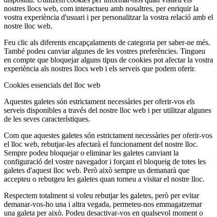
nostres llocs web, com interactueu amb nosaltres, per enriquir la
vostra experiència d'usuari i per personalitzar la vostra relació amb el
nostre lloc web.
Feu clic als diferents encapçalaments de categoria per saber-ne més.
També podeu canviar algunes de les vostres preferències. Tingueu
en compte que bloquejar alguns tipus de cookies pot afectar la vostra
experiència als nostres llocs web i els serveis que podem oferir.
Cookies essencials del lloc web
Aquestes galetes són estrictament necessàries per oferir-vos els
serveis disponibles a través del nostre lloc web i per utilitzar algunes
de les seves característiques.
Com que aquestes galetes són estrictament necessàries per oferir-vos
el lloc web, rebutjar-les afectarà el funcionament del nostre lloc.
Sempre podeu bloquejar o eliminar les galetes canviant la
configuració del vostre navegador i forçant el bloqueig de totes les
galetes d'aquest lloc web. Però això sempre us demanarà que
accepteu o rebutgeu les galetes quan torneu a visitar el nostre lloc.
Respectem totalment si voleu rebutjar les galetes, però per evitar
demanar-vos-ho una i altra vegada, permeteu-nos emmagatzemar
una galeta per això. Podeu desactivar-vos en qualsevol moment o