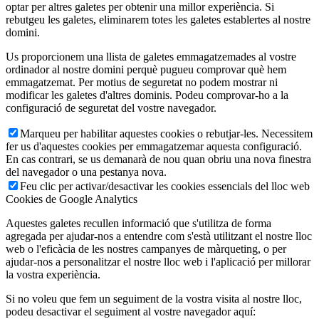
optar per altres galetes per obtenir una millor experiència. Si
rebutgeu les galetes, eliminarem totes les galetes establertes al nostre
domini.
Us proporcionem una llista de galetes emmagatzemades al vostre
ordinador al nostre domini perquè pugueu comprovar què hem
emmagatzemat. Per motius de seguretat no podem mostrar ni
modificar les galetes d'altres dominis. Podeu comprovar-ho a la
configuració de seguretat del vostre navegador.
Marqueu per habilitar aquestes cookies o rebutjar-les. Necessitem
fer us d'aquestes cookies per emmagatzemar aquesta configuració.
En cas contrari, se us demanarà de nou quan obriu una nova finestra
del navegador o una pestanya nova.
Feu clic per activar/desactivar les cookies essencials del lloc web
Cookies de Google Analytics
Aquestes galetes recullen informació que s'utilitza de forma
agregada per ajudar-nos a entendre com s'està utilitzant el nostre lloc
web o l'eficàcia de les nostres campanyes de màrqueting, o per
ajudar-nos a personalitzar el nostre lloc web i l'aplicació per millorar
la vostra experiència.
Si no voleu que fem un seguiment de la vostra visita al nostre lloc,
podeu desactivar el seguiment al vostre navegador aquí: