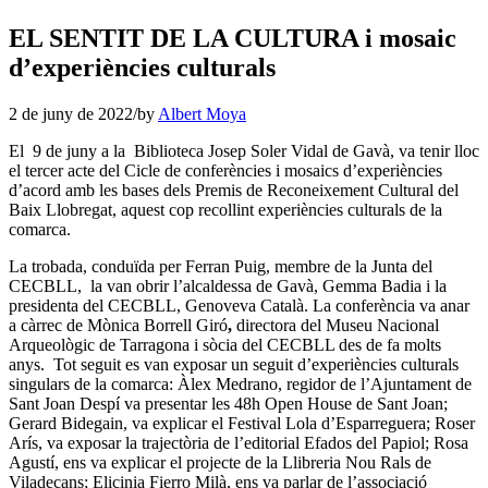
EL SENTIT DE LA CULTURA i mosaic
d’experiències culturals
2 de juny de 2022
/
by
Albert Moya
El 9 de juny a la Biblioteca Josep Soler Vidal de Gavà, va tenir lloc
el tercer acte del Cicle de conferències i mosaics d’experiències
d’acord amb les bases dels Premis de Reconeixement Cultural del
Baix Llobregat, aquest cop recollint experiències culturals de la
comarca.
La trobada, conduïda per Ferran Puig, membre de la Junta del
CECBLL, la van obrir l’alcaldessa de Gavà, Gemma Badia i la
presidenta del CECBLL, Genoveva Català. La conferència va anar
a càrrec de Mònica Borrell Giró
,
directora del Museu Nacional
Arqueològic de Tarragona i sòcia del CECBLL des de fa molts
anys. Tot seguit es van exposar un seguit d’experiències culturals
singulars de la comarca: Àlex Medrano, regidor de l’Ajuntament de
Sant Joan Despí va presentar les 48h Open House de Sant Joan;
Gerard Bidegain, va explicar el Festival Lola d’Esparreguera; Roser
Arís, va exposar la trajectòria de l’editorial Efados del Papiol; Rosa
Agustí, ens va explicar el projecte de la Llibreria Nou Rals de
Viladecans; Elicinia Fierro Milà, ens va parlar de l’associació