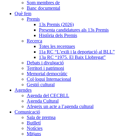
Som membres de
Banc documental
Què fem
Premis
13s Premis (2026)
Presenta candidatures als 13s Premis
Història dels Premis
Recerca
Totes les recerques
11a RC “L’exili i la deportació al BLL”
13a RC “1975. El Baix Llobregat”
Debats i divulgació
Territori i patrimoni
Memorial democràtic
Col·loqui Internacional
Gestió cultural
Agendes
Agenda del CECBLL
Agenda Cultural
Afegeix un acte a l’agenda cultural
Comunicació
Sala de premsa
Butlletí
Notícies
Mitjans