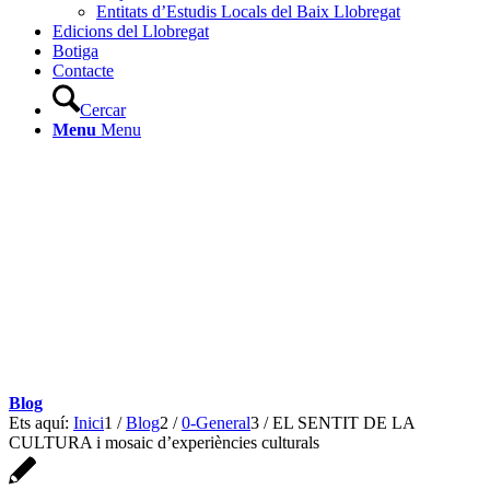
Entitats d’Estudis Locals del Baix Llobregat
Edicions del Llobregat
Botiga
Contacte
Cercar
Menu
Menu
Blog
Ets aquí:
Inici
1
/
Blog
2
/
0-General
3
/
EL SENTIT DE LA
CULTURA i mosaic d’experiències culturals