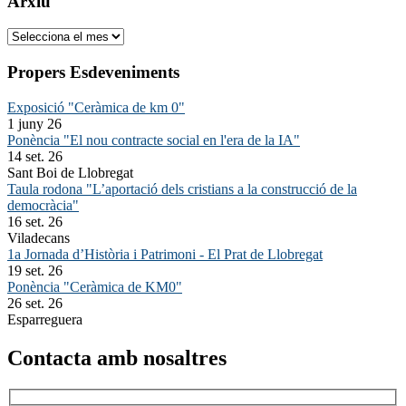
Arxiu
Arxiu
Propers Esdeveniments
Exposició "Ceràmica de km 0"
1 juny 26
Ponència "El nou contracte social en l'era de la IA"
14 set. 26
Sant Boi de Llobregat
Taula rodona "L’aportació dels cristians a la construcció de la
democràcia"
16 set. 26
Viladecans
1a Jornada d’Història i Patrimoni - El Prat de Llobregat
19 set. 26
Ponència "Ceràmica de KM0"
26 set. 26
Esparreguera
Contacta amb nosaltres