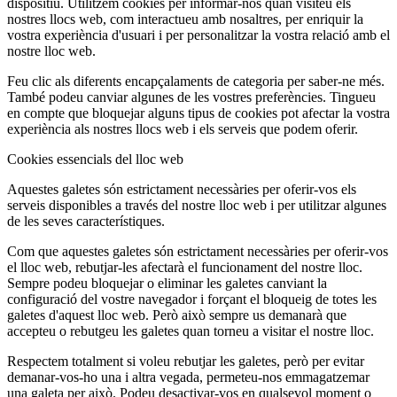
dispositiu. Utilitzem cookies per informar-nos quan visiteu els
nostres llocs web, com interactueu amb nosaltres, per enriquir la
vostra experiència d'usuari i per personalitzar la vostra relació amb el
nostre lloc web.
Feu clic als diferents encapçalaments de categoria per saber-ne més.
També podeu canviar algunes de les vostres preferències. Tingueu
en compte que bloquejar alguns tipus de cookies pot afectar la vostra
experiència als nostres llocs web i els serveis que podem oferir.
Cookies essencials del lloc web
Aquestes galetes són estrictament necessàries per oferir-vos els
serveis disponibles a través del nostre lloc web i per utilitzar algunes
de les seves característiques.
Com que aquestes galetes són estrictament necessàries per oferir-vos
el lloc web, rebutjar-les afectarà el funcionament del nostre lloc.
Sempre podeu bloquejar o eliminar les galetes canviant la
configuració del vostre navegador i forçant el bloqueig de totes les
galetes d'aquest lloc web. Però això sempre us demanarà que
accepteu o rebutgeu les galetes quan torneu a visitar el nostre lloc.
Respectem totalment si voleu rebutjar les galetes, però per evitar
demanar-vos-ho una i altra vegada, permeteu-nos emmagatzemar
una galeta per això. Podeu desactivar-vos en qualsevol moment o