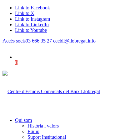
Link to Facebook
Link to X
Link to Instagram
Link to LinkedIn
Link to Youtube
Accés socis
93 666 35 27
cecbll@llobregat.info
0
Shopping Cart
Qui som
Història i valors
Equip
Suport Institucional