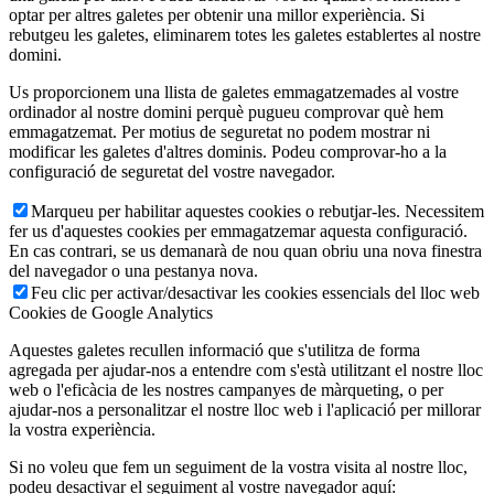
optar per altres galetes per obtenir una millor experiència. Si
rebutgeu les galetes, eliminarem totes les galetes establertes al nostre
domini.
Us proporcionem una llista de galetes emmagatzemades al vostre
ordinador al nostre domini perquè pugueu comprovar què hem
emmagatzemat. Per motius de seguretat no podem mostrar ni
modificar les galetes d'altres dominis. Podeu comprovar-ho a la
configuració de seguretat del vostre navegador.
Marqueu per habilitar aquestes cookies o rebutjar-les. Necessitem
fer us d'aquestes cookies per emmagatzemar aquesta configuració.
En cas contrari, se us demanarà de nou quan obriu una nova finestra
del navegador o una pestanya nova.
Feu clic per activar/desactivar les cookies essencials del lloc web
Cookies de Google Analytics
Aquestes galetes recullen informació que s'utilitza de forma
agregada per ajudar-nos a entendre com s'està utilitzant el nostre lloc
web o l'eficàcia de les nostres campanyes de màrqueting, o per
ajudar-nos a personalitzar el nostre lloc web i l'aplicació per millorar
la vostra experiència.
Si no voleu que fem un seguiment de la vostra visita al nostre lloc,
podeu desactivar el seguiment al vostre navegador aquí: