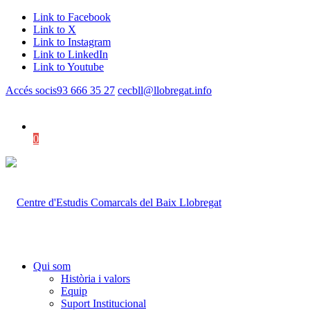
Link to Facebook
Link to X
Link to Instagram
Link to LinkedIn
Link to Youtube
Accés socis
93 666 35 27
cecbll@llobregat.info
0
Shopping Cart
Qui som
Història i valors
Equip
Suport Institucional