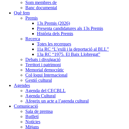
Som membres de
Banc documental
Què fem
Premis
13s Premis (2026)
Presenta candidatures als 13s Premis
Història dels Premis
Recerca
Totes les recerques
11a RC “L’exili i la deportació al BLL”
13a RC “1975. El Baix Llobregat”
Debats i divulgació
Territori i patrimoni
Memorial democràtic
Col·loqui Internacional
Gestió cultural
Agendes
Agenda del CECBLL
Agenda Cultural
Afegeix un acte a l’agenda cultural
Comunicació
Sala de premsa
Butlletí
Notícies
Mitjans