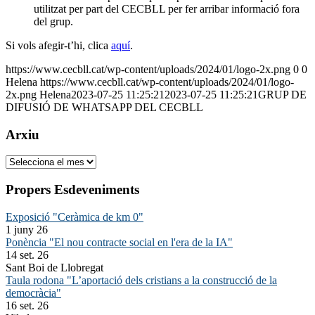
utilitzat per part del CECBLL per fer arribar informació fora
del grup.
Si vols afegir-t’hi, clica
aquí
.
https://www.cecbll.cat/wp-content/uploads/2024/01/logo-2x.png
0
0
Helena
https://www.cecbll.cat/wp-content/uploads/2024/01/logo-
2x.png
Helena
2023-07-25 11:25:21
2023-07-25 11:25:21
GRUP DE
DIFUSIÓ DE WHATSAPP DEL CECBLL
Arxiu
Arxiu
Propers Esdeveniments
Exposició "Ceràmica de km 0"
1 juny 26
Ponència "El nou contracte social en l'era de la IA"
14 set. 26
Sant Boi de Llobregat
Taula rodona "L’aportació dels cristians a la construcció de la
democràcia"
16 set. 26