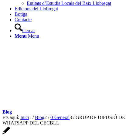
Entitats d’Estudis Locals del Baix Llobregat
Edicions del Llobregat
Botiga
Contacte
Cercar
Menu
Menu
Blog
Ets aquí:
Inici
1
/
Blog
2
/
0-General
3
/
GRUP DE DIFUSIÓ DE
WHATSAPP DEL CECBLL