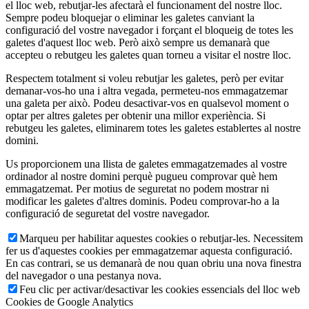
el lloc web, rebutjar-les afectarà el funcionament del nostre lloc.
Sempre podeu bloquejar o eliminar les galetes canviant la
configuració del vostre navegador i forçant el bloqueig de totes les
galetes d'aquest lloc web. Però això sempre us demanarà que
accepteu o rebutgeu les galetes quan torneu a visitar el nostre lloc.
Respectem totalment si voleu rebutjar les galetes, però per evitar
demanar-vos-ho una i altra vegada, permeteu-nos emmagatzemar
una galeta per això. Podeu desactivar-vos en qualsevol moment o
optar per altres galetes per obtenir una millor experiència. Si
rebutgeu les galetes, eliminarem totes les galetes establertes al nostre
domini.
Us proporcionem una llista de galetes emmagatzemades al vostre
ordinador al nostre domini perquè pugueu comprovar què hem
emmagatzemat. Per motius de seguretat no podem mostrar ni
modificar les galetes d'altres dominis. Podeu comprovar-ho a la
configuració de seguretat del vostre navegador.
Marqueu per habilitar aquestes cookies o rebutjar-les. Necessitem
fer us d'aquestes cookies per emmagatzemar aquesta configuració.
En cas contrari, se us demanarà de nou quan obriu una nova finestra
del navegador o una pestanya nova.
Feu clic per activar/desactivar les cookies essencials del lloc web
Cookies de Google Analytics