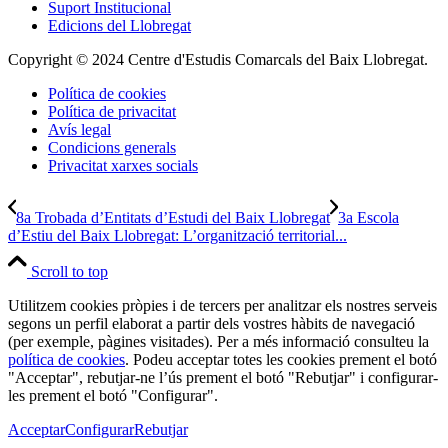
Suport Institucional
Edicions del Llobregat
Copyright © 2024 Centre d'Estudis Comarcals del Baix Llobregat.
Política de cookies
Política de privacitat
Avís legal
Condicions generals
Privacitat xarxes socials
8a Trobada d’Entitats d’Estudi del Baix Llobregat
3a Escola
d’Estiu del Baix Llobregat: L’organització territorial...
Scroll to top
Utilitzem cookies pròpies i de tercers per analitzar els nostres serveis
segons un perfil elaborat a partir dels vostres hàbits de navegació
(per exemple, pàgines visitades). Per a més informació consulteu la
política de cookies
. Podeu acceptar totes les cookies prement el botó
"Acceptar", rebutjar-ne l’ús prement el botó "Rebutjar" i configurar-
les prement el botó "Configurar".
Acceptar
Configurar
Rebutjar