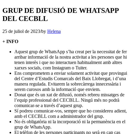
GRUP DE DIFUSIÓ DE WHATSAPP
DEL CECBLL
25 de juliol de 2023
/
by
Helena
+ INFO
Aquest grup de WhatsApp s’ha creat per la necessitat de fer
arribar informació de la nostra activitat a les persones que hi
tenen interès i que no interactuen habitualment amb altres
xarxes socials, com Instagram o Tuiter.
Ens comprometem a enviar solament activitat que provingui
del Centre d’Estudis Comarcals del Baix Llobregat, i d’una
manera regulada. Evitarem la sobrecàrrega innecessària i
serem curosos amb la informació que enviem.
Donat que és un xat de difusió, només rebreu missatges de
l’equip professional del CECBLL. Ningú més no podrà
comunicar-se a través d’aquest grup.
Sí podreu comunicar-vos, sempre que ho considereu adient,
amb el CECBLL com a administrador del grup.
No és obligatòria ni la incorporació ni la permanència en el
grup de WhatsApp.
El telèfon de les persones participants no serà en cap cas