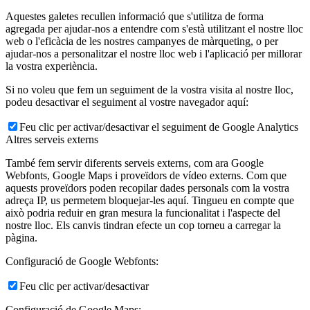
Aquestes galetes recullen informació que s'utilitza de forma
agregada per ajudar-nos a entendre com s'està utilitzant el nostre lloc
web o l'eficàcia de les nostres campanyes de màrqueting, o per
ajudar-nos a personalitzar el nostre lloc web i l'aplicació per millorar
la vostra experiència.
Si no voleu que fem un seguiment de la vostra visita al nostre lloc,
podeu desactivar el seguiment al vostre navegador aquí:
Feu clic per activar/desactivar el seguiment de Google Analytics
Altres serveis externs
També fem servir diferents serveis externs, com ara Google
Webfonts, Google Maps i proveïdors de vídeo externs. Com que
aquests proveïdors poden recopilar dades personals com la vostra
adreça IP, us permetem bloquejar-les aquí. Tingueu en compte que
això podria reduir en gran mesura la funcionalitat i l'aspecte del
nostre lloc. Els canvis tindran efecte un cop torneu a carregar la
pàgina.
Configuració de Google Webfonts:
Feu clic per activar/desactivar
Configuració de Google Maps: