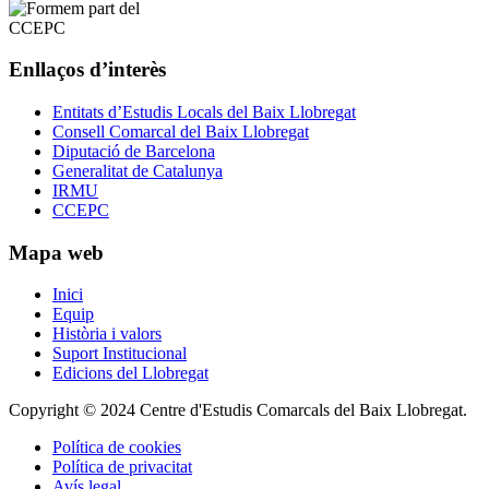
Enllaços d’interès
Entitats d’Estudis Locals del Baix Llobregat
Consell Comarcal del Baix Llobregat
Diputació de Barcelona
Generalitat de Catalunya
IRMU
CCEPC
Mapa web
Inici
Equip
Història i valors
Suport Institucional
Edicions del Llobregat
Copyright © 2024 Centre d'Estudis Comarcals del Baix Llobregat.
Política de cookies
Política de privacitat
Avís legal