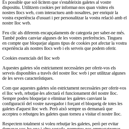
És possible que sol·licitem que s'estableixin galetes al vostre
dispositiu. Utilitzem cookies per informar-nos quan visiteu els
nostres llocs web, com interactueu amb nosaltres, per enriquir la
vostra experiència d'usuari i per personalitzar la vostra relació amb el
nostre lloc web.
Feu clic als diferents encapçalaments de categoria per saber-ne més.
També podeu canviar algunes de les vostres preferències. Tingueu
en compte que bloquejar alguns tipus de cookies pot afectar la vostra
experiència als nostres llocs web i els serveis que podem oferir.
Cookies essencials del lloc web
Aquestes galetes són estrictament necessàries per oferir-vos els
serveis disponibles a través del nostre lloc web i per utilitzar algunes
de les seves característiques.
Com que aquestes galetes són estrictament necessàries per oferir-vos
el lloc web, rebutjar-les afectarà el funcionament del nostre lloc.
Sempre podeu bloquejar o eliminar les galetes canviant la
configuració del vostre navegador i forçant el bloqueig de totes les
galetes d'aquest lloc web. Però això sempre us demanarà que
accepteu o rebutgeu les galetes quan torneu a visitar el nostre lloc.
Respectem totalment si voleu rebutjar les galetes, però per evitar
demanar-vos-ho una i altra vegada, permeteu-nos emmagatzemar