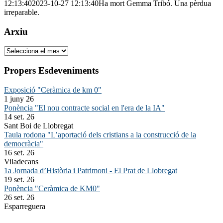
12:13:40
2023-10-27 12:13:40
Ha mort Gemma Tribó. Una pèrdua
irreparable.
Arxiu
Arxiu
Propers Esdeveniments
Exposició "Ceràmica de km 0"
1 juny 26
Ponència "El nou contracte social en l'era de la IA"
14 set. 26
Sant Boi de Llobregat
Taula rodona "L’aportació dels cristians a la construcció de la
democràcia"
16 set. 26
Viladecans
1a Jornada d’Història i Patrimoni - El Prat de Llobregat
19 set. 26
Ponència "Ceràmica de KM0"
26 set. 26
Esparreguera