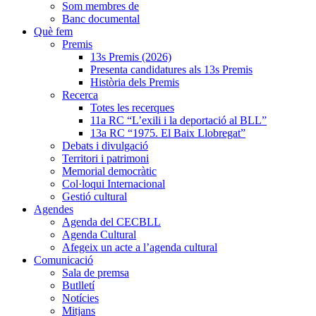
Som membres de
Banc documental
Què fem
Premis
13s Premis (2026)
Presenta candidatures als 13s Premis
Història dels Premis
Recerca
Totes les recerques
11a RC “L’exili i la deportació al BLL”
13a RC “1975. El Baix Llobregat”
Debats i divulgació
Territori i patrimoni
Memorial democràtic
Col·loqui Internacional
Gestió cultural
Agendes
Agenda del CECBLL
Agenda Cultural
Afegeix un acte a l’agenda cultural
Comunicació
Sala de premsa
Butlletí
Notícies
Mitjans