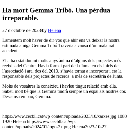
Ha mort Gemma Tribó. Una pèrdua
irreparable.
27 d'octubre de 2023
/
by
Helena
Lamentem molt haver de dir-vos que ahir ens va deixar la nostra
estimada amiga Gemma Tribó Traveria a causa d’un malaurat
accident.
Ella ha estat durant molts anys ànima d’alguns dels projectes més
reeixits del Centre. Havia format part de la Junta en els inicis de
l’associació i ara, des del 2013, s’havia tornat a incorporar i era la
responsable dels projectes de recerca, a més de secretària de Junta.
Molts de vosaltres la coneixíeu i havíeu tingut relació amb ella.
Sabeu molt bé que la Gemma tindrà sempre un espai als nostres cor.
Descansa en pau, Gemma.
https://www.cecbll.cat/wp-content/uploads/2023/10/xarxes.jpg
1080
1920
Helena
https://www.cecbll.cat/wp-
content/uploads/2024/01/logo-2x.png
Helena
2023-10-27