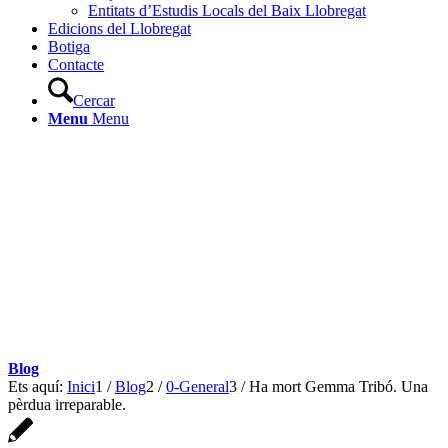
Entitats d’Estudis Locals del Baix Llobregat
Edicions del Llobregat
Botiga
Contacte
Cercar
Menu
Menu
Blog
Ets aquí:
Inici
1
/
Blog
2
/
0-General
3
/
Ha mort Gemma Tribó. Una
pèrdua irreparable.