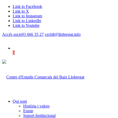
Link to Facebook
Link to X
Link to Instagram
Link to LinkedIn
Link to Youtube
Accés socis
93 666 35 27
cecbll@llobregat.info
0
Shopping Cart
Qui som
Història i valors
Equip
Suport Institucional