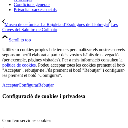
Condicions generals
Privacitat xarxes socials
Museu de ceràmica La Rajoleta d’Esplugues de Llobregat
Les
Coves del Salnitre de Collbató
Scroll to top
Utilitzem cookies pròpies i de tercers per analitzar els nostres serveis
segons un perfil elaborat a partir dels vostres hàbits de navegació
(per exemple, pàgines visitades). Per a més informació consulteu la
política de cookies
. Podeu acceptar totes les cookies prement el botó
"Acceptar", rebutjar-ne l’ús prement el botó "Rebutjar" i configurar-
les prement el botó "Configurar".
Acceptar
Configurar
Rebutjar
Configuració de cookies i privadesa
Com fem servir les cookies