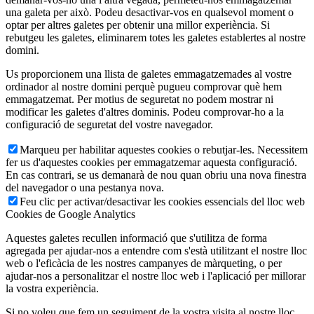
una galeta per això. Podeu desactivar-vos en qualsevol moment o
optar per altres galetes per obtenir una millor experiència. Si
rebutgeu les galetes, eliminarem totes les galetes establertes al nostre
domini.
Us proporcionem una llista de galetes emmagatzemades al vostre
ordinador al nostre domini perquè pugueu comprovar què hem
emmagatzemat. Per motius de seguretat no podem mostrar ni
modificar les galetes d'altres dominis. Podeu comprovar-ho a la
configuració de seguretat del vostre navegador.
Marqueu per habilitar aquestes cookies o rebutjar-les. Necessitem
fer us d'aquestes cookies per emmagatzemar aquesta configuració.
En cas contrari, se us demanarà de nou quan obriu una nova finestra
del navegador o una pestanya nova.
Feu clic per activar/desactivar les cookies essencials del lloc web
Cookies de Google Analytics
Aquestes galetes recullen informació que s'utilitza de forma
agregada per ajudar-nos a entendre com s'està utilitzant el nostre lloc
web o l'eficàcia de les nostres campanyes de màrqueting, o per
ajudar-nos a personalitzar el nostre lloc web i l'aplicació per millorar
la vostra experiència.
Si no voleu que fem un seguiment de la vostra visita al nostre lloc,