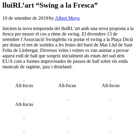
lluiRL’art “Swing a la Fresca”
10 de setembre de 2019
/
by
Albert Moya
Iniciem la nova temporada del lluiRL’art amb una nova proposta a la
fresca per moure el cos a ritme de swing. El divendres 13 de
setembre l’Associació Swingfeliu va portar el swing a la Plaça Dicià
per donar el tret de sortides a les festes del barri de Mas Lluí de Sant
Feliu de Llobregat. Diversos veïns i veïnes es van animar a provar
aquest estil de ball que sorgeix inicialment als estats del sud dels
EUA com a formes improvisades de passos de ball sobre els estils
musicals de ragtime, jazz i dixieland.
All-focus
All-focus
All-focus
All-focus