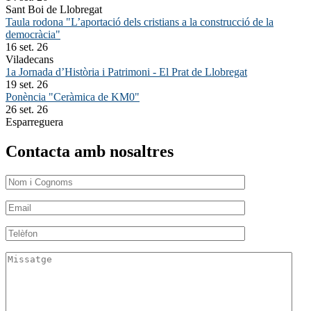
Sant Boi de Llobregat
Taula rodona "L’aportació dels cristians a la construcció de la
democràcia"
16 set. 26
Viladecans
1a Jornada d’Història i Patrimoni - El Prat de Llobregat
19 set. 26
Ponència "Ceràmica de KM0"
26 set. 26
Esparreguera
Contacta amb nosaltres