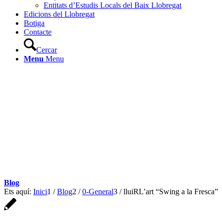
Entitats d’Estudis Locals del Baix Llobregat
Edicions del Llobregat
Botiga
Contacte
Cercar
Menu
Menu
Blog
Ets aquí:
Inici
1
/
Blog
2
/
0-General
3
/
lluiRL’art “Swing a la Fresca”