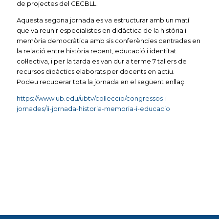
de projectes del CECBLL.
Aquesta segona jornada es va estructurar amb un matí
que va reunir especialistes en didàctica de la història i
memòria democràtica amb sis conferències centrades en
la relació entre història recent, educació i identitat
col·lectiva, i per la tarda es van dur a terme 7 tallers de
recursos didàctics elaborats per docents en actiu.
Podeu recuperar tota la jornada en el següent enllaç:
https://www.ub.edu/ubtv/colleccio/congressos-i-
jornades/ii-jornada-historia-memoria-i-educacio