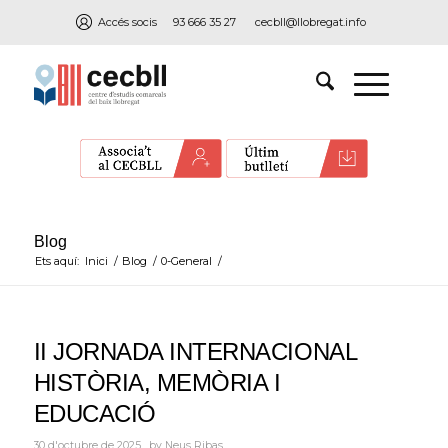
Accés socis
93 666 35 27
cecbll@llobregat.info
Blog
Ets aquí:
Inici
/
Blog
/
0-General
/
II JORNADA INTERNACIONAL
HISTÒRIA, MEMÒRIA I
EDUCACIÓ
30 d'octubre de 2025
by
Neus Ribas