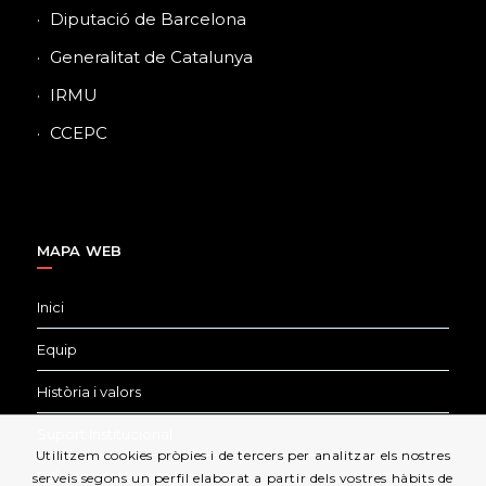
Diputació de Barcelona
Generalitat de Catalunya
IRMU
CCEPC
MAPA WEB
Inici
Equip
Història i valors
Suport Institucional
Utilitzem cookies pròpies i de tercers per analitzar els nostres
Edicions del Llobregat
serveis segons un perfil elaborat a partir dels vostres hàbits de