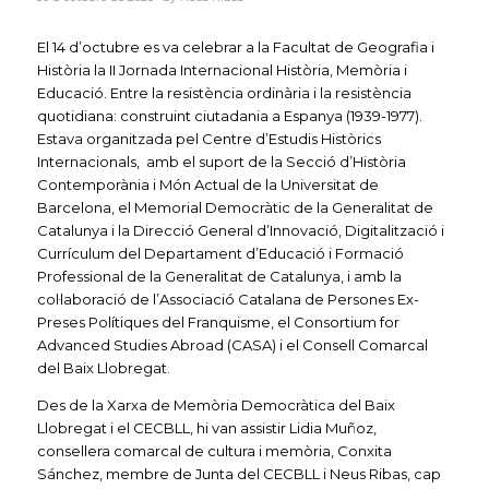
El 14 d’octubre es va celebrar a la Facultat de Geografia i
Història la II Jornada Internacional Història, Memòria i
Educació. Entre la resistència ordinària i la resistència
quotidiana: construint ciutadania a Espanya (1939-1977).
Estava organitzada pel Centre d’Estudis Històrics
Internacionals, amb el suport de la Secció d’Història
Contemporània i Món Actual de la Universitat de
Barcelona, el Memorial Democràtic de la Generalitat de
Catalunya i la Direcció General d’Innovació, Digitalització i
Currículum del Departament d’Educació i Formació
Professional de la Generalitat de Catalunya, i amb la
col·laboració de l’Associació Catalana de Persones Ex-
Preses Polítiques del Franquisme, el Consortium for
Advanced Studies Abroad (CASA) i el Consell Comarcal
del Baix Llobregat.
Des de la Xarxa de Memòria Democràtica del Baix
Llobregat i el CECBLL, hi van assistir Lidia Muñoz,
consellera comarcal de cultura i memòria, Conxita
Sánchez, membre de Junta del CECBLL i Neus Ribas, cap