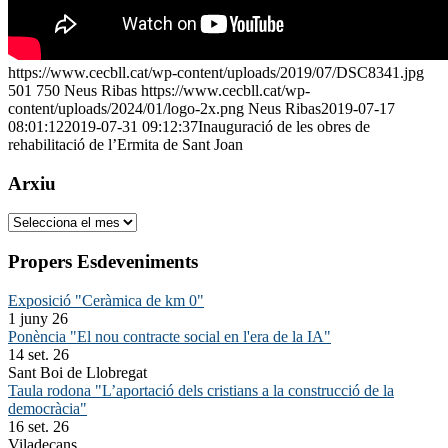
https://www.cecbll.cat/wp-content/uploads/2019/07/DSC8341.jpg
501
750
Neus Ribas
https://www.cecbll.cat/wp-
content/uploads/2024/01/logo-2x.png
Neus Ribas
2019-07-17
08:01:12
2019-07-31 09:12:37
Inauguració de les obres de
rehabilitació de l’Ermita de Sant Joan
Arxiu
Arxiu
Propers Esdeveniments
Exposició "Ceràmica de km 0"
1 juny 26
Ponència "El nou contracte social en l'era de la IA"
14 set. 26
Sant Boi de Llobregat
Taula rodona "L’aportació dels cristians a la construcció de la
democràcia"
16 set. 26
Viladecans