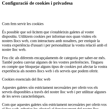
Configuració de cookies i privadesa
Com fem servir les cookies
És possible que sol·licitem que s'estableixin galetes al vostre
dispositiu. Utilitzem cookies per informar-nos quan visiteu els
nostres llocs web, com interactueu amb nosaltres, per enriquir la
vostra experiència d'usuari i per personalitzar la vostra relació amb el
nostre lloc web.
Feu clic als diferents encapçalaments de categoria per saber-ne més.
També podeu canviar algunes de les vostres preferències. Tingueu
en compte que bloquejar alguns tipus de cookies pot afectar la vostra
experiència als nostres llocs web i els serveis que podem oferir.
Cookies essencials del lloc web
Aquestes galetes són estrictament necessàries per oferir-vos els
serveis disponibles a través del nostre lloc web i per utilitzar algunes
de les seves característiques.
Com que aquestes galetes són estrictament necessàries per oferir-vos
el lloc web, rebutjar-les afectarà el funcionament del nostre lloc.