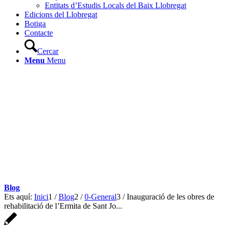
Entitats d’Estudis Locals del Baix Llobregat
Edicions del Llobregat
Botiga
Contacte
Cercar
Menu
Menu
Blog
Ets aquí:
Inici
1
/
Blog
2
/
0-General
3
/
Inauguració de les obres de
rehabilitació de l’Ermita de Sant Jo...