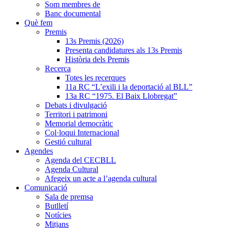
Som membres de
Banc documental
Què fem
Premis
13s Premis (2026)
Presenta candidatures als 13s Premis
Història dels Premis
Recerca
Totes les recerques
11a RC “L’exili i la deportació al BLL”
13a RC “1975. El Baix Llobregat”
Debats i divulgació
Territori i patrimoni
Memorial democràtic
Col·loqui Internacional
Gestió cultural
Agendes
Agenda del CECBLL
Agenda Cultural
Afegeix un acte a l’agenda cultural
Comunicació
Sala de premsa
Butlletí
Notícies
Mitjans