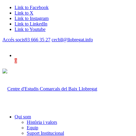
Link to Facebook
Link to X
Link to Instagram
Link to LinkedIn
Link to Youtube
Accés socis
93 666 35 27
cecbll@llobregat.info
0
Shopping Cart
Qui som
Història i valors
Equip
Suport Institucional