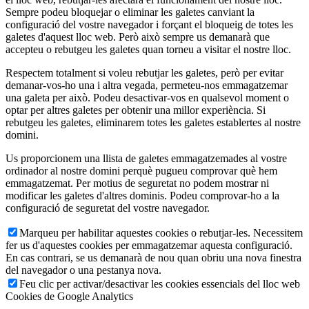
Sempre podeu bloquejar o eliminar les galetes canviant la
configuració del vostre navegador i forçant el bloqueig de totes les
galetes d'aquest lloc web. Però això sempre us demanarà que
accepteu o rebutgeu les galetes quan torneu a visitar el nostre lloc.
Respectem totalment si voleu rebutjar les galetes, però per evitar
demanar-vos-ho una i altra vegada, permeteu-nos emmagatzemar
una galeta per això. Podeu desactivar-vos en qualsevol moment o
optar per altres galetes per obtenir una millor experiència. Si
rebutgeu les galetes, eliminarem totes les galetes establertes al nostre
domini.
Us proporcionem una llista de galetes emmagatzemades al vostre
ordinador al nostre domini perquè pugueu comprovar què hem
emmagatzemat. Per motius de seguretat no podem mostrar ni
modificar les galetes d'altres dominis. Podeu comprovar-ho a la
configuració de seguretat del vostre navegador.
Marqueu per habilitar aquestes cookies o rebutjar-les. Necessitem
fer us d'aquestes cookies per emmagatzemar aquesta configuració.
En cas contrari, se us demanarà de nou quan obriu una nova finestra
del navegador o una pestanya nova.
Feu clic per activar/desactivar les cookies essencials del lloc web
Cookies de Google Analytics