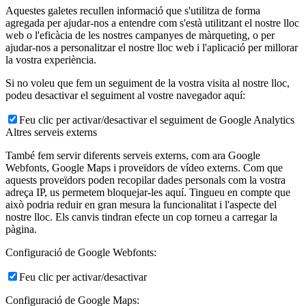
Aquestes galetes recullen informació que s'utilitza de forma
agregada per ajudar-nos a entendre com s'està utilitzant el nostre lloc
web o l'eficàcia de les nostres campanyes de màrqueting, o per
ajudar-nos a personalitzar el nostre lloc web i l'aplicació per millorar
la vostra experiència.
Si no voleu que fem un seguiment de la vostra visita al nostre lloc,
podeu desactivar el seguiment al vostre navegador aquí:
Feu clic per activar/desactivar el seguiment de Google Analytics
Altres serveis externs
També fem servir diferents serveis externs, com ara Google
Webfonts, Google Maps i proveïdors de vídeo externs. Com que
aquests proveïdors poden recopilar dades personals com la vostra
adreça IP, us permetem bloquejar-les aquí. Tingueu en compte que
això podria reduir en gran mesura la funcionalitat i l'aspecte del
nostre lloc. Els canvis tindran efecte un cop torneu a carregar la
pàgina.
Configuració de Google Webfonts:
Feu clic per activar/desactivar
Configuració de Google Maps: