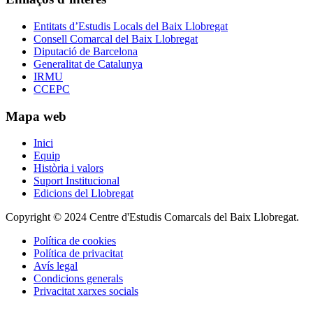
Entitats d’Estudis Locals del Baix Llobregat
Consell Comarcal del Baix Llobregat
Diputació de Barcelona
Generalitat de Catalunya
IRMU
CCEPC
Mapa web
Inici
Equip
Història i valors
Suport Institucional
Edicions del Llobregat
Copyright © 2024 Centre d'Estudis Comarcals del Baix Llobregat.
Política de cookies
Política de privacitat
Avís legal
Condicions generals
Privacitat xarxes socials