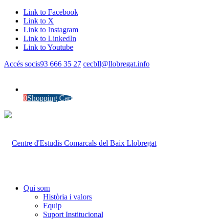
Link to Facebook
Link to X
Link to Instagram
Link to LinkedIn
Link to Youtube
Accés socis
93 666 35 27
cecbll@llobregat.info
0
Shopping Cart
Qui som
Història i valors
Equip
Suport Institucional