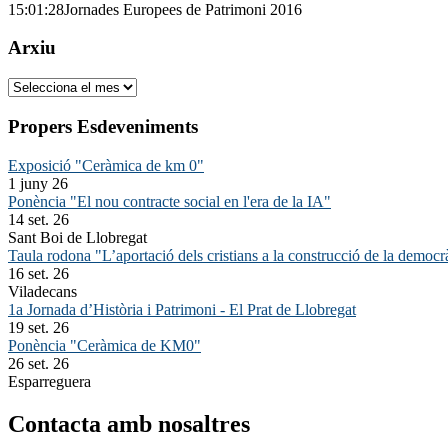
15:01:28
Jornades Europees de Patrimoni 2016
Arxiu
Arxiu
Propers Esdeveniments
Exposició "Ceràmica de km 0"
1 juny 26
Ponència "El nou contracte social en l'era de la IA"
14 set. 26
Sant Boi de Llobregat
Taula rodona "L’aportació dels cristians a la construcció de la democr
16 set. 26
Viladecans
1a Jornada d’Història i Patrimoni - El Prat de Llobregat
19 set. 26
Ponència "Ceràmica de KM0"
26 set. 26
Esparreguera
Contacta amb nosaltres