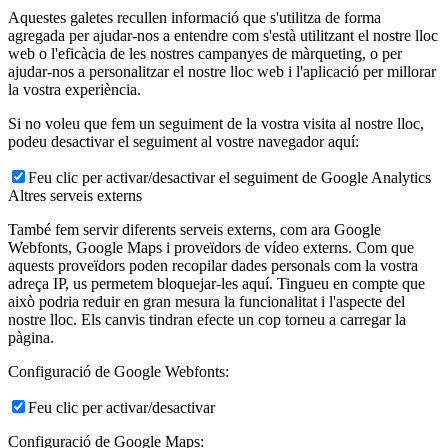
Aquestes galetes recullen informació que s'utilitza de forma
agregada per ajudar-nos a entendre com s'està utilitzant el nostre lloc
web o l'eficàcia de les nostres campanyes de màrqueting, o per
ajudar-nos a personalitzar el nostre lloc web i l'aplicació per millorar
la vostra experiència.
Si no voleu que fem un seguiment de la vostra visita al nostre lloc,
podeu desactivar el seguiment al vostre navegador aquí:
Feu clic per activar/desactivar el seguiment de Google Analytics
Altres serveis externs
També fem servir diferents serveis externs, com ara Google
Webfonts, Google Maps i proveïdors de vídeo externs. Com que
aquests proveïdors poden recopilar dades personals com la vostra
adreça IP, us permetem bloquejar-les aquí. Tingueu en compte que
això podria reduir en gran mesura la funcionalitat i l'aspecte del
nostre lloc. Els canvis tindran efecte un cop torneu a carregar la
pàgina.
Configuració de Google Webfonts:
Feu clic per activar/desactivar
Configuració de Google Maps: