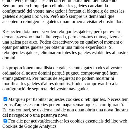
el lloc web, rebutjar-les afectarà el funcionament del nostre lloc.
Sempre podeu bloquejar o eliminar les galetes canviant la
configuració del vostre navegador i forçant el bloqueig de totes les
galetes d'aquest lloc web. Però això sempre us demanarà que
accepteu o rebutgeu les galetes quan torneu a visitar el nostre lloc.
Respectem totalment si voleu rebutjar les galetes, però per evitar
demanar-vos-ho una i altra vegada, permeteu-nos emmagatzemar
una galeta per això. Podeu desactivar-vos en qualsevol moment o
optar per altres galetes per obtenir una millor experiència. Si
rebutgeu les galetes, eliminarem totes les galetes establertes al nostre
domini.
Us proporcionem una llista de galetes emmagatzemades al vostre
ordinador al nostre domini perquè pugueu comprovar què hem
emmagatzemat. Per motius de seguretat no podem mostrar ni
modificar les galetes d'altres dominis. Podeu comprovar-ho a la
configuració de seguretat del vostre navegador.
Marqueu per habilitar aquestes cookies o rebutjar-les. Necessitem
fer us d'aquestes cookies per emmagatzemar aquesta configuració.
En cas contrari, se us demanarà de nou quan obriu una nova finestra
del navegador o una pestanya nova.
Feu clic per activar/desactivar les cookies essencials del lloc web
Cookies de Google Analytics