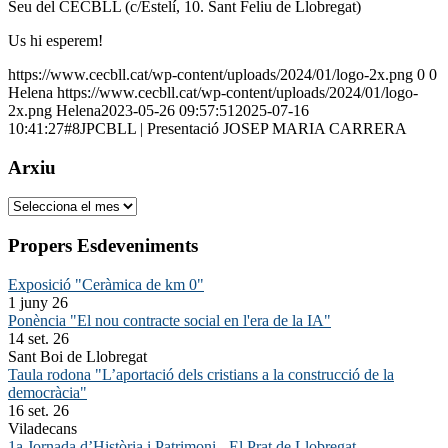
Seu del CECBLL (c/Estelí, 10. Sant Feliu de Llobregat)
Us hi esperem!
https://www.cecbll.cat/wp-content/uploads/2024/01/logo-2x.png
0
0
Helena
https://www.cecbll.cat/wp-content/uploads/2024/01/logo-
2x.png
Helena
2023-05-26 09:57:51
2025-07-16
10:41:27
#8JPCBLL | Presentació JOSEP MARIA CARRERA
Arxiu
Arxiu
Propers Esdeveniments
Exposició "Ceràmica de km 0"
1 juny 26
Ponència "El nou contracte social en l'era de la IA"
14 set. 26
Sant Boi de Llobregat
Taula rodona "L’aportació dels cristians a la construcció de la
democràcia"
16 set. 26
Viladecans
1a Jornada d’Història i Patrimoni - El Prat de Llobregat