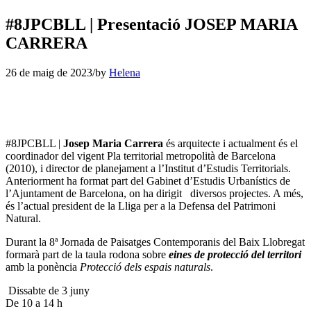
#8JPCBLL | Presentació JOSEP MARIA
CARRERA
26 de maig de 2023
/
by
Helena
#8JPCBLL |
Josep Maria Carrera
és arquitecte i actualment és el
coordinador del vigent Pla territorial metropolità de Barcelona
(2010), i director de planejament a l’Institut d’Estudis Territorials.
Anteriorment ha format part del Gabinet d’Estudis Urbanístics de
l’Ajuntament de Barcelona, on ha dirigit diversos projectes. A més,
és l’actual president de la Lliga per a la Defensa del Patrimoni
Natural.
Durant la 8ª Jornada de Paisatges Contemporanis del Baix Llobregat
formarà part de la taula rodona sobre
eines de protecció del territori
amb la ponència
Protecció dels espais naturals
.
️ Dissabte de 3 juny
De 10 a 14 h