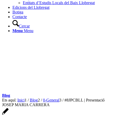
Entitats d’Estudis Locals del Baix Llobregat
Edicions del Llobregat
Botiga
Contacte
Cercar
Menu
Menu
Blog
Ets aquí:
Inici
1
/
Blog
2
/
0-General
3
/
#8JPCBLL | Presentació
JOSEP MARIA CARRERA