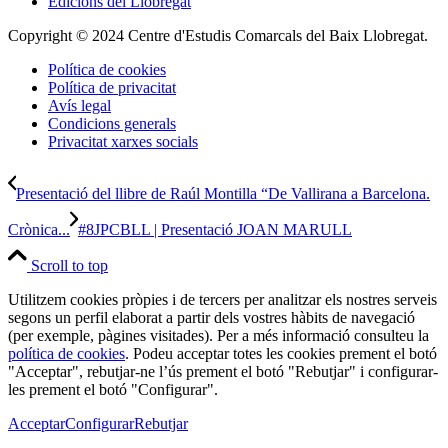
Edicions del Llobregat
Copyright © 2024 Centre d'Estudis Comarcals del Baix Llobregat.
Política de cookies
Política de privacitat
Avís legal
Condicions generals
Privacitat xarxes socials
Presentació del llibre de Raúl Montilla “De Vallirana a Barcelona.
Crònica...
#8JPCBLL | Presentació JOAN MARULL
Scroll to top
Utilitzem cookies pròpies i de tercers per analitzar els nostres serveis
segons un perfil elaborat a partir dels vostres hàbits de navegació
(per exemple, pàgines visitades). Per a més informació consulteu la
política de cookies
. Podeu acceptar totes les cookies prement el botó
"Acceptar", rebutjar-ne l’ús prement el botó "Rebutjar" i configurar-
les prement el botó "Configurar".
Acceptar
Configurar
Rebutjar