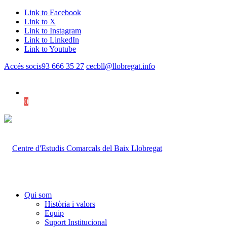
Link to Facebook
Link to X
Link to Instagram
Link to LinkedIn
Link to Youtube
Accés socis
93 666 35 27
cecbll@llobregat.info
0
Shopping Cart
Qui som
Història i valors
Equip
Suport Institucional