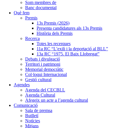
Som membres de
Banc documental
Què fem
Premis
13s Premis (2026)
Presenta candidatures als 13s Premis
Història dels Premis
Recerca
Totes les recerques
11a RC “L’exili i la deportació al BLL”
13a RC “1975. El Baix Llobregat”
Debats i divulgació
Territori i patrimoni
Memorial democràtic
Col·loqui Internacional
Gestió cultural
Agendes
Agenda del CECBLL
Agenda Cultural
Afegeix un acte a l’agenda cultural
Comunicació
Sala de premsa
Butlletí
Notícies
Mitjans