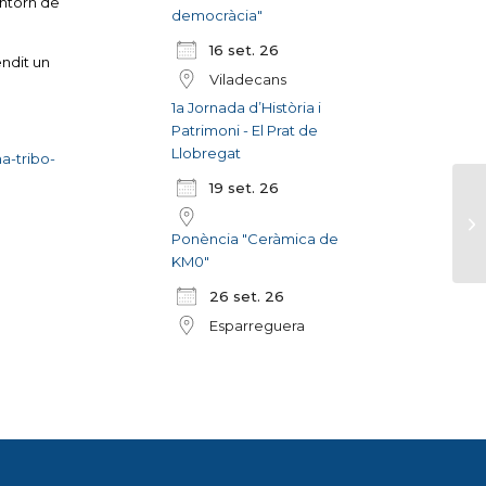
entorn de
democràcia"
16 set. 26
endit un
Viladecans
1a Jornada d’Història i
Patrimoni - El Prat de
Llobregat
a-tribo-
19 set. 26
Ponència "Ceràmica de
KM0"
26 set. 26
Esparreguera