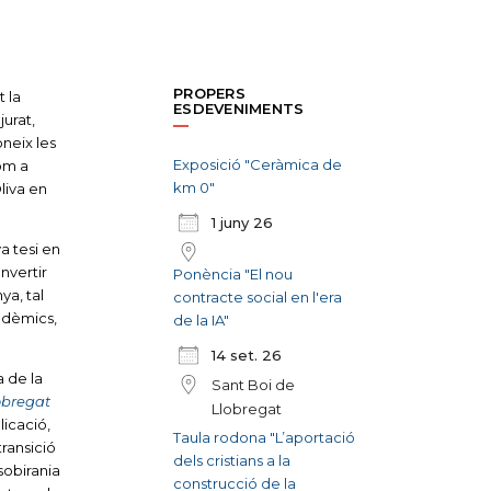
PROPERS
 la
ESDEVENIMENTS
jurat,
oneix les
Exposició "Ceràmica de
com a
km 0"
liva en
1 juny 26
a tesi en
nvertir
Ponència "El nou
ya, tal
contracte social en l'era
adèmics,
de la IA"
14 set. 26
a de la
Sant Boi de
lobregat
Llobregat
licació,
Taula rodona "L’aportació
transició
dels cristians a la
 sobirania
construcció de la