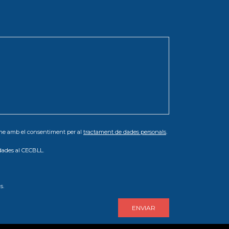
orme amb el consentiment per al
tractament de dades personals
.
dades al CECBLL.
s.