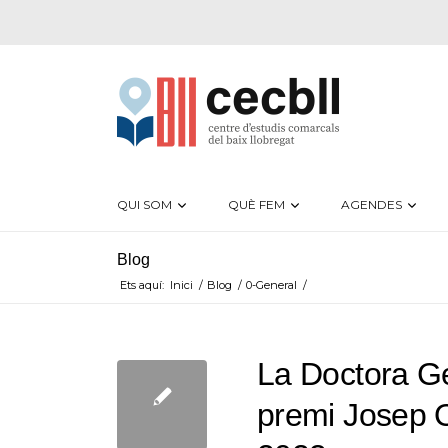
QUI SOM
QUÈ FEM
AGENDES
Blog
Ets aquí:
Inici
/
Blog
/
0-General
/
La Doctora G
premi Josep Ol