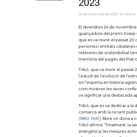
2023
29 de novembre de 2023
by
Helena
El divendres 24 de novembre e
guanyadora del premi Josep Oli
que es va reunir el passat 20 
persones i entitats catalanes q
referents de sostenibilitat te
memòria del pagès del Prat que
Tribó, que va morir el passat 
l’estudi de l’evolució de l’est
en l’experta en història agràr
com mostren les seves conferè
va significar una destacada a
Tribó, que es va dedicar a la d
comarca amb la recent publ
(1860-1930)
, llibre on dona a 
Tribó afirma: “Finalment, la se
energètica, les mesures actives