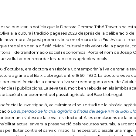
s va publicar la notícia que la Doctora Gemma Tribó Traveria ha estat
va a la cultura i tradició pageses 2023 després de la deliberació del 
de novembre. Aquest premi es lliura en el marc de la Fira Avícola i rec
ue treballen per la difusió cívica i cultural dels valors de la pagesia, 
rritorial i de transformació social i econòmica. Porta el nom de Josep O
 va lluitar per recordar les tradicions agrícoles locals.
26 d’octubre, era doctora en Història Contemporània i va centrar la sev
ructura agrària del Baix Llobregat entre 1860 i 1930. La doctora es va co
ia per excel·lència de la comarca i va ser reconeguda arreu de Catalun
ncies i publicacions. La seva tesi, molt ben rebuda en els àmbits ac
portació al coneixement del passat agrícola del Baix Llobregat.
ocència i la investigació, va culminar el seu estudi de la història agràri
icació
La superació de la crisi agrària a finals del segle XIX al Baix L
conèixer una síntesi de la seva tesi doctoral. A les conclusions de la pub
nsibilitat actual envers la preservació dels recursos naturals, la urgent 
 per lluitar contra el canvi climàtic i la necessitat d’assolir una major