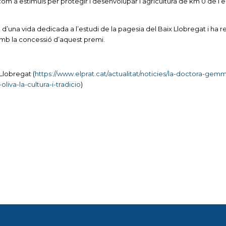
com a estímuls per protegir i desenvolupar l’agricultura de km 0 de l’
ria d’una vida dedicada a l’estudi de la pagesia del Baix Llobregat i ha r
b la concessió d’aquest premi.
Llobregat (
https://www.elprat.cat/actualitat/noticies/la-doctora-gemm
iva-la-cultura-i-tradicio
)