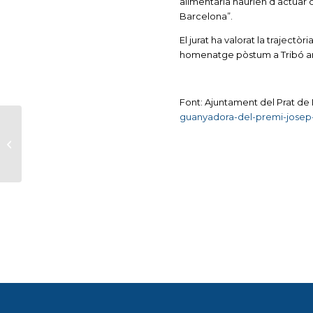
alimentària haurien d’actuar 
Barcelona”.
El jurat ha valorat la trajectò
homenatge pòstum a Tribó am
Font: Ajuntament del Prat de 
guanyadora-del-premi-josep-ol
Comencen les
visites escolars de la
Ruta de
Modernisme amb
l’alumnat de ...