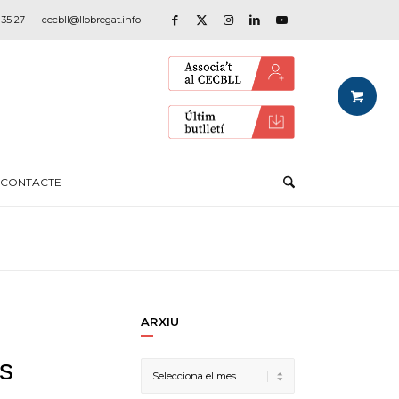
 35 27
cecbll@llobregat.info
CONTACTE
ARXIU
es