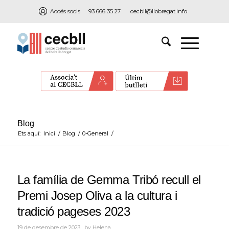
Accés socis
93 666 35 27
cecbll@llobregat.info
Blog
Ets aquí:
Inici
/
Blog
/
0-General
/
La família de Gemma Tribó recull el
Premi Josep Oliva a la cultura i
tradició pageses 2023
19 de desembre de 2023
by
Helena