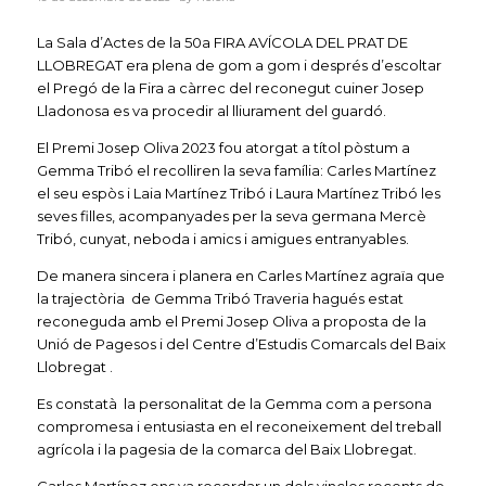
La Sala d’Actes de la 50a FIRA AVÍCOLA DEL PRAT DE
LLOBREGAT era plena de gom a gom i després d’escoltar
el Pregó de la Fira a càrrec del reconegut cuiner Josep
Lladonosa es va procedir al lliurament del guardó.
El Premi Josep Oliva 2023 fou atorgat a títol pòstum a
Gemma Tribó el recolliren la seva família: Carles Martínez
el seu espòs i Laia Martínez Tribó i Laura Martínez Tribó les
seves filles, acompanyades per la seva germana Mercè
Tribó, cunyat, neboda i amics i amigues entranyables.
De manera sincera i planera en Carles Martínez agraïa que
la trajectòria de Gemma Tribó Traveria hagués estat
reconeguda amb el Premi Josep Oliva a proposta de la
Unió de Pagesos i del Centre d’Estudis Comarcals del Baix
Llobregat .
Es constatà la personalitat de la Gemma com a persona
compromesa i entusiasta en el reconeixement del treball
agrícola i la pagesia de la comarca del Baix Llobregat.
Carles Martínez ens va recordar un dels vincles recents de