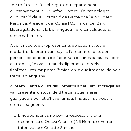
Territorials al Baix Llobregat del Departament
d’Ensenyament, el Sr. Rafael Homet Diputat delegat
d’Educació de la Diputació de Barcelona i el Sr. Josep
Perpinyà, President del Consell Comarcal del Baix
Llobregat, donant la benvinguda i felicitant als autors,
centres i famílies
A continuació, els representants de cada institució-
modalitat de premi van pujar a l’escenari cridats per la
persona conductora de l’acte, van dir unes paraules sobre
els treballs, i es van lliurar els diplomes a tots els
finalistes. Tots van posar l’èmfasi en la qualitat assolida pels
treballs d’enguany.
Al premi Centre d’Estudis Comarcals del Baix Llobregat es
van presentar un total de 8 treballs que ja eren
guanyadors pel fet d’haver arribat fins aquí. Els treballs
eren els següents:
L’independentisme com a resposta a la crisi
econòmica d’Octavi Alfonso (INS Bernat el Ferrer),
tutoritzat per Celeste Sancho