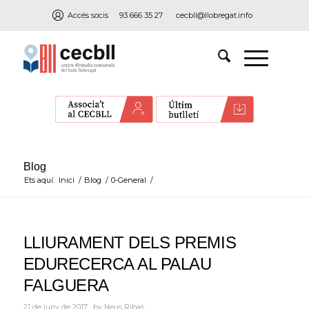
Accés socis
93 666 35 27
cecbll@llobregat.info
Blog
Ets aquí:
Inici
/
Blog
/
0-General
/
LLIURAMENT DELS PREMIS
EDURECERCA AL PALAU
FALGUERA
21 de juny de 2017
by
Neus Ribas