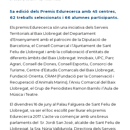
5a edició dels Premis Edurecerca amb 45 centres,
62 treballs seleccionats i 66 alumnes participants.
Els premis Edurecerca són una iniciativa dels Serveis
Territorials al Baix Llobregat del Departament
d’Ensenyament amb el patrocini de la Diputació de
Barcelona, el Consell Comarcal i l’Ajuntament de Sant
Feliu de Llobregat i amb la col·laboració d’entitats de
diferents àmbits del Baix Llobregat: Innobaix, UPC, Parc
Agrari, Consell de Dones, Consell Esportiu, Consorci de
Turisme, Centre d’Estudis Comarcals del Baix Llobregat,
Fundació Orienta, CRAM (Fundació per la Conservació i
Recuperació d’Animals Marins), l’Arxiu Comarcal del Baix
Llobregat, el Grup de Periodistes Ramon Barnils i l’Aula de
Música i Teatre.
El divendres 16 de juny al Palau Falguera de Sant Feliu de
Llobregat, va ser el lloc escollit per lliurar els premis
Edurecerca 2017. L’acte va començar amb uns breus
parlaments del Sr. Jordi San José, alcalde de Sant Feliu de
Llobregat, la Sra. Núria Vallduriola, Directora dels Serveis