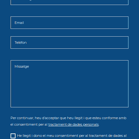
Per continuar, heu d’acceptar que heu llegit i que esteu conforme amb
el consentiment per al
tractament de dades personals
.
He llegit i dono el meu consentiment per al tractament de dades al