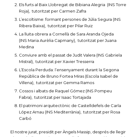
Els furts al Baix Llobregat de Bibiana Alegria (INS Torre
Roja), tutoritzat per Carmen Zafra
L’escoltisme: formant persones de Júlia Segura (INS
Ribera Baixa), tutoritzat per Pilar Ruiz
La lluita obrera a Cornellà de Sara Aranda Ojeda
(INS Maria Aurèlia Capmany), tutoritzat per Juana
Medina
Conviure amb el passat de Judit Valera (INS Gabriela
Mistral), tutoritzat per Xavier Tresserra
L’Escola Perduda: l’ensenyament durant la Segona
República de Bruno Fortea Miras (Escola Isabel de
Villena), tutoritzat per Gemma Ramos
Cossos i albats de Raquel Gómez (INS Pompeu
Fabra), tutoritzat per Isaac Tortajada
El patrimoni arquitectònic de Castelldefels de Carla
López Arnau (INS Mediterrània), tutoritzat per Rosa
Carbó
El nostre jurat, presidit per Àngels Massip, després de llegir