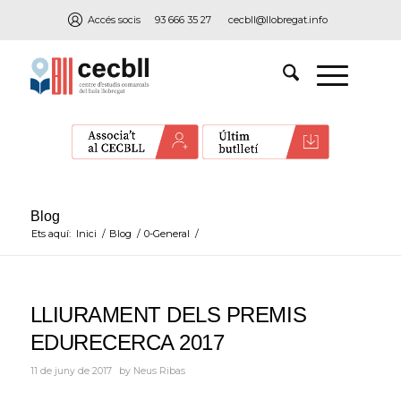
Accés socis
93 666 35 27
cecbll@llobregat.info
Blog
Ets aquí:
Inici
/
Blog
/
0-General
/
LLIURAMENT DELS PREMIS
EDURECERCA 2017
11 de juny de 2017
by
Neus Ribas