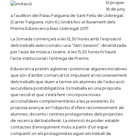
El proper
16 de juny
a l’auditori del Palau Falguera de Sant Feliu de Llobregat,
(Carrer Falguera, núm 6 ), tindrà lloc el lliurament dels
Premis Edurecerca Baix Llobregat 2017.
La Jornada començarà a les 12,30 hores amb l’exposició
dels treballs seleccionats i una “Jam Session”, dinamitzada
per l’aula de música i teatre. A les 15,30 hores hi haurà
l’acte institucional i l’entrega de Premis.
Edurecerca pretén aglutinar i potenciar algunes iniciatives
que són d’àmbit comarcal tot impulsant el reconeixement
dels treballs que duen a terme els alumnes de l’educació
secundària postobligatòria. Es treballa en una proposta
que recull el que s’està fent i incorpora noves
accions/idees complementàries a les ja existents. Es
proposa avançar en l’objectiu d’oferir reconeixement als
alumnes, docents i centres protagonistes dels projectes
de recerca del batxillerat. La intenció és poder establir
contactes d’enriquiment mutu a partir d’un espai
compartit on els protagonistes siguin els treball de