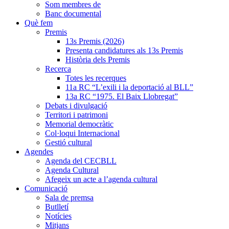
Som membres de
Banc documental
Què fem
Premis
13s Premis (2026)
Presenta candidatures als 13s Premis
Història dels Premis
Recerca
Totes les recerques
11a RC “L’exili i la deportació al BLL”
13a RC “1975. El Baix Llobregat”
Debats i divulgació
Territori i patrimoni
Memorial democràtic
Col·loqui Internacional
Gestió cultural
Agendes
Agenda del CECBLL
Agenda Cultural
Afegeix un acte a l’agenda cultural
Comunicació
Sala de premsa
Butlletí
Notícies
Mitjans