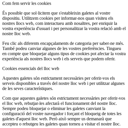
Com fem servir les cookies
És possible que sol·licitem que s'estableixin galetes al vostre
dispositiu. Utilitzem cookies per informar-nos quan visiteu els
nostres llocs web, com interactueu amb nosaltres, per enriquir la
vostra experiència d'usuari i per personalitzar la vostra relació amb el
nostre lloc web.
Feu clic als diferents encapçalaments de categoria per saber-ne més.
També podeu canviar algunes de les vostres preferències. Tingueu
en compte que bloquejar alguns tipus de cookies pot afectar la vostra
experiència als nostres llocs web i els serveis que podem oferir.
Cookies essencials del lloc web
Aquestes galetes són estrictament necessàries per oferir-vos els
serveis disponibles a través del nostre lloc web i per utilitzar algunes
de les seves característiques.
Com que aquestes galetes són estrictament necessàries per oferir-vos
el lloc web, rebutjar-les afectarà el funcionament del nostre lloc.
Sempre podeu bloquejar o eliminar les galetes canviant la
configuració del vostre navegador i forçant el bloqueig de totes les
galetes d'aquest lloc web. Però això sempre us demanarà que
accepteu o rebutgeu les galetes quan torneu a visitar el nostre lloc.