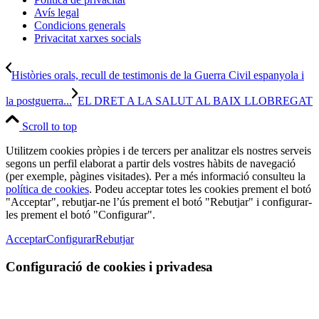
Avís legal
Condicions generals
Privacitat xarxes socials
Històries orals, recull de testimonis de la Guerra Civil espanyola i
la postguerra...
EL DRET A LA SALUT AL BAIX LLOBREGAT
Scroll to top
Utilitzem cookies pròpies i de tercers per analitzar els nostres serveis
segons un perfil elaborat a partir dels vostres hàbits de navegació
(per exemple, pàgines visitades). Per a més informació consulteu la
política de cookies
. Podeu acceptar totes les cookies prement el botó
"Acceptar", rebutjar-ne l’ús prement el botó "Rebutjar" i configurar-
les prement el botó "Configurar".
Acceptar
Configurar
Rebutjar
Configuració de cookies i privadesa