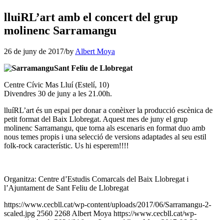
lluiRL’art amb el concert del grup
molinenc Sarramangu
26 de juny de 2017
/
by
Albert Moya
Sant Feliu de Llobregat
Centre Cívic Mas Lluí (Estelí, 10)
Divendres 30 de juny a les 21.00h.
lluíRL’art és un espai per donar a conèixer la producció escènica de
petit format del Baix Llobregat. Aquest mes de juny el grup
molinenc Sarramangu, que torna als escenaris en format duo amb
nous temes propis i una selecció de versions adaptades al seu estil
folk-rock característic. Us hi esperem!!!!
Organitza: Centre d’Estudis Comarcals del Baix Llobregat i
l’Ajuntament de Sant Feliu de Llobregat
https://www.cecbll.cat/wp-content/uploads/2017/06/Sarramangu-2-
scaled.jpg
2560
2268
Albert Moya
https://www.cecbll.cat/wp-