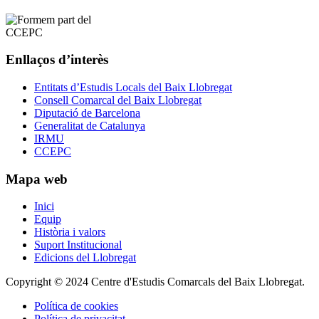
Enllaços d’interès
Entitats d’Estudis Locals del Baix Llobregat
Consell Comarcal del Baix Llobregat
Diputació de Barcelona
Generalitat de Catalunya
IRMU
CCEPC
Mapa web
Inici
Equip
Història i valors
Suport Institucional
Edicions del Llobregat
Copyright © 2024 Centre d'Estudis Comarcals del Baix Llobregat.
Política de cookies
Política de privacitat