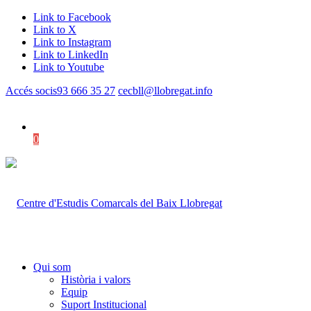
Link to Facebook
Link to X
Link to Instagram
Link to LinkedIn
Link to Youtube
Accés socis
93 666 35 27
cecbll@llobregat.info
0
Shopping Cart
Qui som
Història i valors
Equip
Suport Institucional