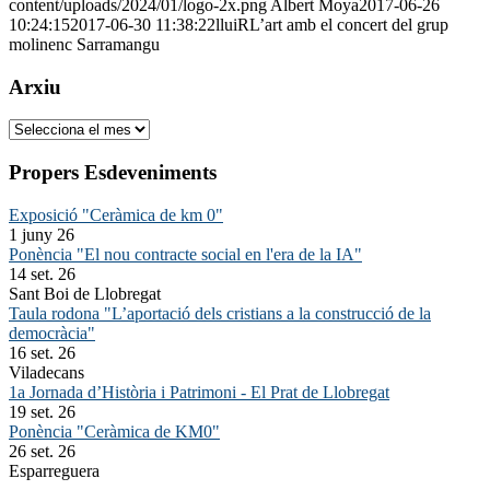
content/uploads/2024/01/logo-2x.png
Albert Moya
2017-06-26
10:24:15
2017-06-30 11:38:22
lluiRL’art amb el concert del grup
molinenc Sarramangu
Arxiu
Arxiu
Propers Esdeveniments
Exposició "Ceràmica de km 0"
1 juny 26
Ponència "El nou contracte social en l'era de la IA"
14 set. 26
Sant Boi de Llobregat
Taula rodona "L’aportació dels cristians a la construcció de la
democràcia"
16 set. 26
Viladecans
1a Jornada d’Història i Patrimoni - El Prat de Llobregat
19 set. 26
Ponència "Ceràmica de KM0"
26 set. 26
Esparreguera