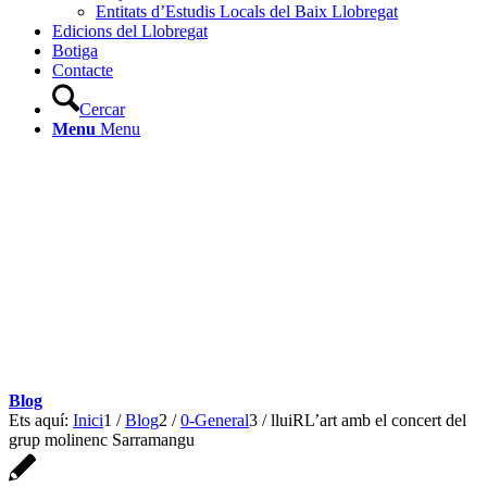
Entitats d’Estudis Locals del Baix Llobregat
Edicions del Llobregat
Botiga
Contacte
Cercar
Menu
Menu
Blog
Ets aquí:
Inici
1
/
Blog
2
/
0-General
3
/
lluiRL’art amb el concert del
grup molinenc Sarramangu