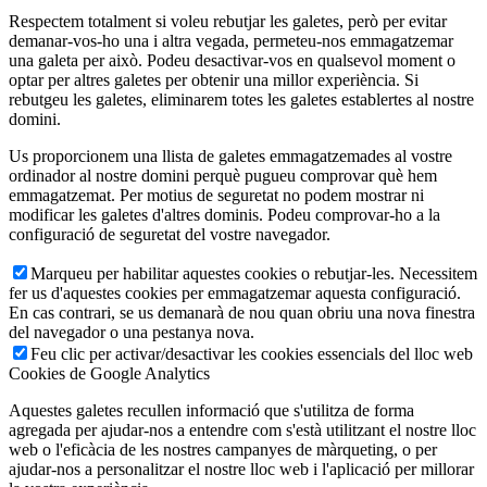
Respectem totalment si voleu rebutjar les galetes, però per evitar
demanar-vos-ho una i altra vegada, permeteu-nos emmagatzemar
una galeta per això. Podeu desactivar-vos en qualsevol moment o
optar per altres galetes per obtenir una millor experiència. Si
rebutgeu les galetes, eliminarem totes les galetes establertes al nostre
domini.
Us proporcionem una llista de galetes emmagatzemades al vostre
ordinador al nostre domini perquè pugueu comprovar què hem
emmagatzemat. Per motius de seguretat no podem mostrar ni
modificar les galetes d'altres dominis. Podeu comprovar-ho a la
configuració de seguretat del vostre navegador.
Marqueu per habilitar aquestes cookies o rebutjar-les. Necessitem
fer us d'aquestes cookies per emmagatzemar aquesta configuració.
En cas contrari, se us demanarà de nou quan obriu una nova finestra
del navegador o una pestanya nova.
Feu clic per activar/desactivar les cookies essencials del lloc web
Cookies de Google Analytics
Aquestes galetes recullen informació que s'utilitza de forma
agregada per ajudar-nos a entendre com s'està utilitzant el nostre lloc
web o l'eficàcia de les nostres campanyes de màrqueting, o per
ajudar-nos a personalitzar el nostre lloc web i l'aplicació per millorar