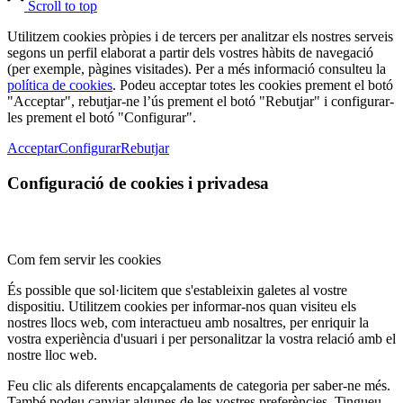
Scroll to top
Utilitzem cookies pròpies i de tercers per analitzar els nostres serveis
segons un perfil elaborat a partir dels vostres hàbits de navegació
(per exemple, pàgines visitades). Per a més informació consulteu la
política de cookies
. Podeu acceptar totes les cookies prement el botó
"Acceptar", rebutjar-ne l’ús prement el botó "Rebutjar" i configurar-
les prement el botó "Configurar".
Acceptar
Configurar
Rebutjar
Configuració de cookies i privadesa
Com fem servir les cookies
És possible que sol·licitem que s'estableixin galetes al vostre
dispositiu. Utilitzem cookies per informar-nos quan visiteu els
nostres llocs web, com interactueu amb nosaltres, per enriquir la
vostra experiència d'usuari i per personalitzar la vostra relació amb el
nostre lloc web.
Feu clic als diferents encapçalaments de categoria per saber-ne més.
També podeu canviar algunes de les vostres preferències. Tingueu