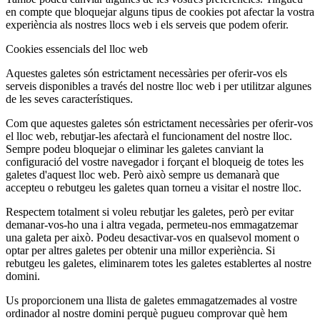
en compte que bloquejar alguns tipus de cookies pot afectar la vostra
experiència als nostres llocs web i els serveis que podem oferir.
Cookies essencials del lloc web
Aquestes galetes són estrictament necessàries per oferir-vos els
serveis disponibles a través del nostre lloc web i per utilitzar algunes
de les seves característiques.
Com que aquestes galetes són estrictament necessàries per oferir-vos
el lloc web, rebutjar-les afectarà el funcionament del nostre lloc.
Sempre podeu bloquejar o eliminar les galetes canviant la
configuració del vostre navegador i forçant el bloqueig de totes les
galetes d'aquest lloc web. Però això sempre us demanarà que
accepteu o rebutgeu les galetes quan torneu a visitar el nostre lloc.
Respectem totalment si voleu rebutjar les galetes, però per evitar
demanar-vos-ho una i altra vegada, permeteu-nos emmagatzemar
una galeta per això. Podeu desactivar-vos en qualsevol moment o
optar per altres galetes per obtenir una millor experiència. Si
rebutgeu les galetes, eliminarem totes les galetes establertes al nostre
domini.
Us proporcionem una llista de galetes emmagatzemades al vostre
ordinador al nostre domini perquè pugueu comprovar què hem