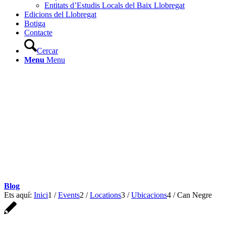
Entitats d’Estudis Locals del Baix Llobregat
Edicions del Llobregat
Botiga
Contacte
Cercar
Menu
Menu
Blog
Ets aquí:
Inici
1
/
Events
2
/
Locations
3
/
Ubicacions
4
/
Can Negre