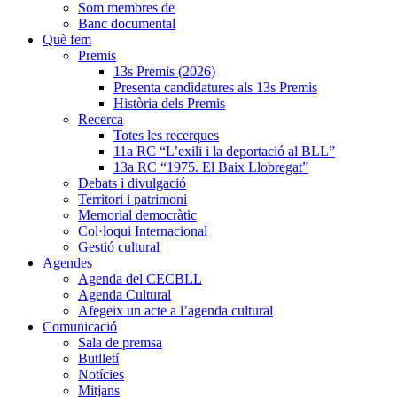
Som membres de
Banc documental
Què fem
Premis
13s Premis (2026)
Presenta candidatures als 13s Premis
Història dels Premis
Recerca
Totes les recerques
11a RC “L’exili i la deportació al BLL”
13a RC “1975. El Baix Llobregat”
Debats i divulgació
Territori i patrimoni
Memorial democràtic
Col·loqui Internacional
Gestió cultural
Agendes
Agenda del CECBLL
Agenda Cultural
Afegeix un acte a l’agenda cultural
Comunicació
Sala de premsa
Butlletí
Notícies
Mitjans