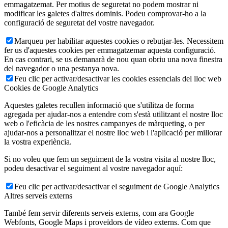
emmagatzemat. Per motius de seguretat no podem mostrar ni
modificar les galetes d'altres dominis. Podeu comprovar-ho a la
configuració de seguretat del vostre navegador.
Marqueu per habilitar aquestes cookies o rebutjar-les. Necessitem
fer us d'aquestes cookies per emmagatzemar aquesta configuració.
En cas contrari, se us demanarà de nou quan obriu una nova finestra
del navegador o una pestanya nova.
Feu clic per activar/desactivar les cookies essencials del lloc web
Cookies de Google Analytics
Aquestes galetes recullen informació que s'utilitza de forma
agregada per ajudar-nos a entendre com s'està utilitzant el nostre lloc
web o l'eficàcia de les nostres campanyes de màrqueting, o per
ajudar-nos a personalitzar el nostre lloc web i l'aplicació per millorar
la vostra experiència.
Si no voleu que fem un seguiment de la vostra visita al nostre lloc,
podeu desactivar el seguiment al vostre navegador aquí:
Feu clic per activar/desactivar el seguiment de Google Analytics
Altres serveis externs
També fem servir diferents serveis externs, com ara Google
Webfonts, Google Maps i proveïdors de vídeo externs. Com que