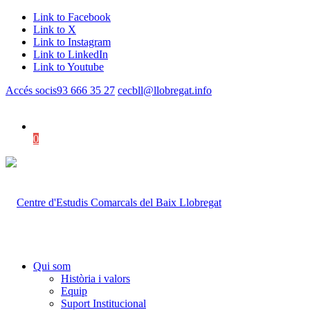
Link to Facebook
Link to X
Link to Instagram
Link to LinkedIn
Link to Youtube
Accés socis
93 666 35 27
cecbll@llobregat.info
0
Shopping Cart
Qui som
Història i valors
Equip
Suport Institucional