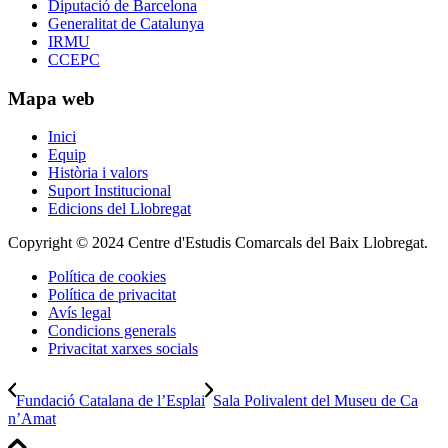
Diputació de Barcelona
Generalitat de Catalunya
IRMU
CCEPC
Mapa web
Inici
Equip
Història i valors
Suport Institucional
Edicions del Llobregat
Copyright © 2024 Centre d'Estudis Comarcals del Baix Llobregat.
Política de cookies
Política de privacitat
Avís legal
Condicions generals
Privacitat xarxes socials
Fundació Catalana de l’Esplai
Sala Polivalent del Museu de Ca
n’Amat