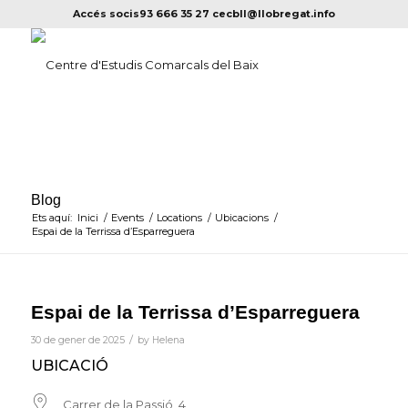
Accés socis
93 666 35 27
cecbll@llobregat.info
Blog
Ets aquí:
Inici
/
Events
/
Locations
/
Ubicacions
/
Espai de la Terrissa d’Esparreguera
Espai de la Terrissa d’Esparreguera
/
30 de gener de 2025
by
Helena
UBICACIÓ
Carrer de la Passió, 4