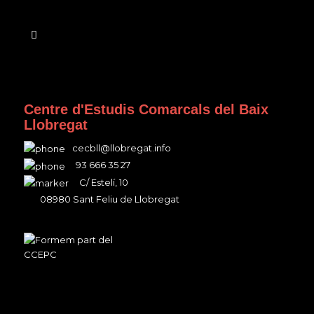
Centre d'Estudis Comarcals del Baix
Llobregat
cecbll@llobregat.info
93 666 35 27
C/ Estelí, 10
08980 Sant Feliu de Llobregat