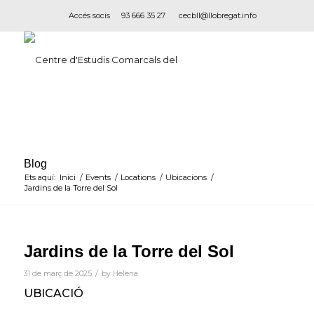
Accés socis
93 666 35 27
cecbll@llobregat.info
Blog
Ets aquí:
Inici
/
Events
/
Locations
/
Ubicacions
/
Jardins de la Torre del Sol
Jardins de la Torre del Sol
/
31 de març de 2025
by
Helena
UBICACIÓ