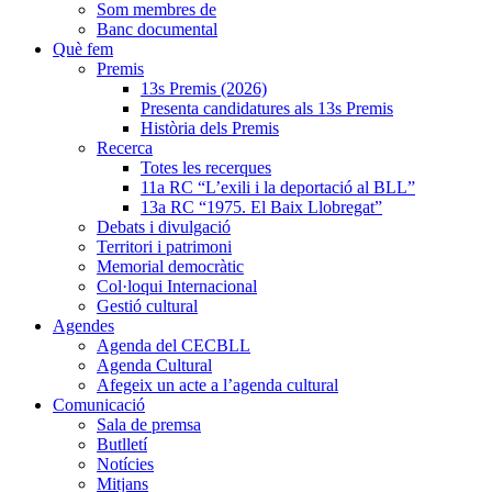
Som membres de
Banc documental
Què fem
Premis
13s Premis (2026)
Presenta candidatures als 13s Premis
Història dels Premis
Recerca
Totes les recerques
11a RC “L’exili i la deportació al BLL”
13a RC “1975. El Baix Llobregat”
Debats i divulgació
Territori i patrimoni
Memorial democràtic
Col·loqui Internacional
Gestió cultural
Agendes
Agenda del CECBLL
Agenda Cultural
Afegeix un acte a l’agenda cultural
Comunicació
Sala de premsa
Butlletí
Notícies
Mitjans