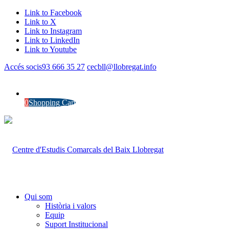
Link to Facebook
Link to X
Link to Instagram
Link to LinkedIn
Link to Youtube
Accés socis
93 666 35 27
cecbll@llobregat.info
0
Shopping Cart
Qui som
Història i valors
Equip
Suport Institucional