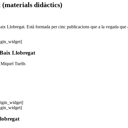
(materials didàctics)
l Baix Llobregat. Està formada per cinc publicacions que a la vegada q
rigin_widget]
 Baix Llobregat
 Miquel Tuells
origin_widget]
rigin_widget]
Llobregat