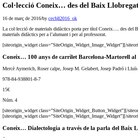
Col·lecció Coneix… des del Baix Llobregat 
16 de març de 2016
/
by
cecbll2016_ok
La col·lecció de materials didàctics porta per títol Coneix…. des de
materials didàctics per a l’alumant i per al professorat.
[siteorigin_widget class=”SiteOrigin_Widget_Image_Widget”]
[/siteo
Coneix… 100 anys de carrilet Barcelona-Martorell al
Mercè Aymerich, Roser calpe, Josep M. Gelabert, Josep Padró i Lluís
978-84-938801-8-7
15€
Núm. 4
[siteorigin_widget class=”SiteOrigin_Widget_Button_Widget”]
[/site
[siteorigin_widget class=”SiteOrigin_Widget_Image_Widget”]
[/siteo
Coneix… Dialectologia a través de la parla del Baix 