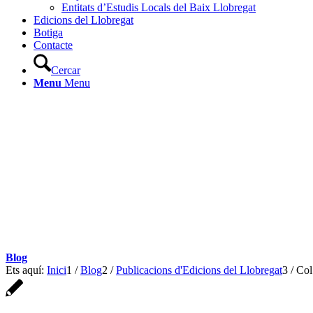
Entitats d’Estudis Locals del Baix Llobregat
Edicions del Llobregat
Botiga
Contacte
Cercar
Menu
Menu
Blog
Ets aquí:
Inici
1
/
Blog
2
/
Publicacions d'Edicions del Llobregat
3
/
Col