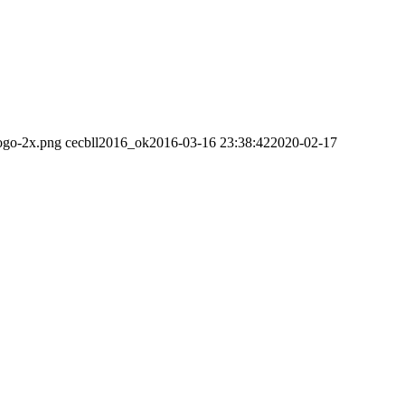
logo-2x.png
cecbll2016_ok
2016-03-16 23:38:42
2020-02-17