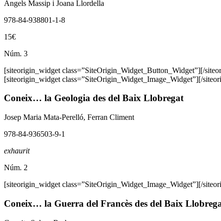
Àngels Massip i Joana Llordella
978-84-938801-1-8
15€
Núm. 3
[siteorigin_widget class=”SiteOrigin_Widget_Button_Widget”]
[/site
[siteorigin_widget class=”SiteOrigin_Widget_Image_Widget”]
[/siteo
Coneix… la Geologia des del Baix Llobregat
Josep Maria Mata-Perelló, Ferran Climent
978-84-936503-9-1
exhaurit
Núm. 2
[siteorigin_widget class=”SiteOrigin_Widget_Image_Widget”]
[/siteo
Coneix… la Guerra del Francès des del Baix Llobreg