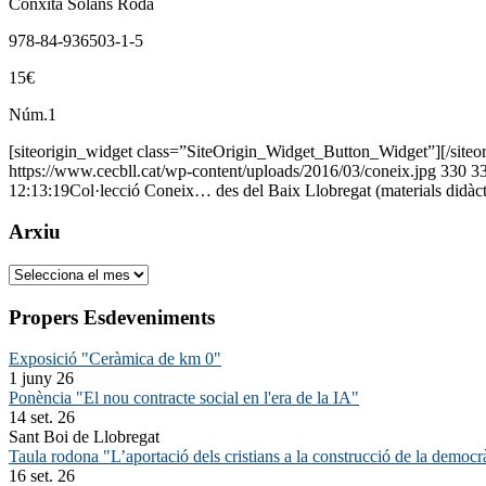
Conxita Solans Roda
978-84-936503-1-5
15€
Núm.1
[siteorigin_widget class=”SiteOrigin_Widget_Button_Widget”]
[/site
https://www.cecbll.cat/wp-content/uploads/2016/03/coneix.jpg
330
3
12:13:19
Col·lecció Coneix… des del Baix Llobregat (materials didàct
Arxiu
Arxiu
Propers Esdeveniments
Exposició "Ceràmica de km 0"
1 juny 26
Ponència "El nou contracte social en l'era de la IA"
14 set. 26
Sant Boi de Llobregat
Taula rodona "L’aportació dels cristians a la construcció de la democr
16 set. 26