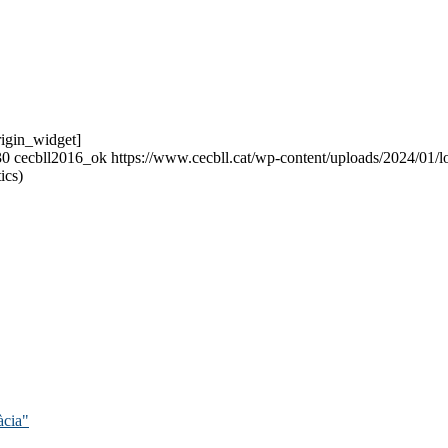
origin_widget]
30
cecbll2016_ok
https://www.cecbll.cat/wp-content/uploads/2024/01/
ics)
àcia"