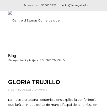
Accés socis
93 666 35 27
cecbll@llobregat.info
Blog
Ets aquí:
Inici
/
Mitjans
/
GLORIA TRUJILLO
GLORIA TRUJILLO
/
31 de març de 2025
by
Helena
La mestre artesana i ceramista ens explica la conferència
que farà en motiu del 22 de març a l’Espai de la Terrissa en