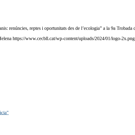
ranis: renúncies, reptes i oportunitats des de l’ecologia” a la 9a Trobada
Helena
https://www.cecbll.cat/wp-content/uploads/2024/01/logo-2x.png
àcia"