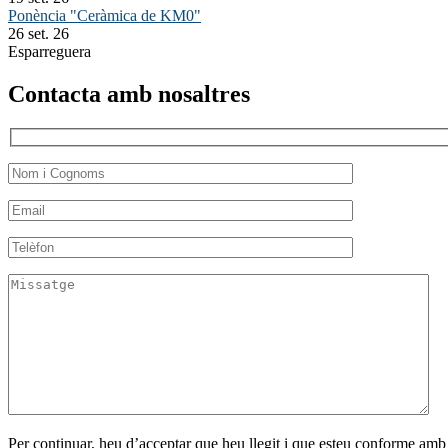
Ponència "Ceràmica de KM0"
26 set. 26
Esparreguera
Contacta amb nosaltres
Per continuar, heu d’acceptar que heu llegit i que esteu conforme amb