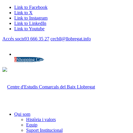
Link to Facebook
Link to X
Link to Instagram
Link to LinkedIn
Link to Youtube
Accés socis
93 666 35 27
cecbll@llobregat.info
0
Shopping Cart
Qui som
Història i valors
Equip
Suport Institucional