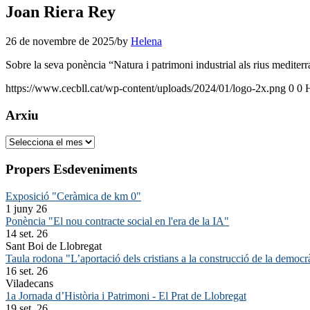
Joan Riera Rey
26 de novembre de 2025
/
by
Helena
Sobre la seva ponència “
Natura i patrimoni industrial als rius mediter
https://www.cecbll.cat/wp-content/uploads/2024/01/logo-2x.png
0
0
Arxiu
Arxiu
Propers Esdeveniments
Exposició "Ceràmica de km 0"
1 juny 26
Ponència "El nou contracte social en l'era de la IA"
14 set. 26
Sant Boi de Llobregat
Taula rodona "L’aportació dels cristians a la construcció de la democr
16 set. 26
Viladecans
1a Jornada d’Història i Patrimoni - El Prat de Llobregat
19 set. 26