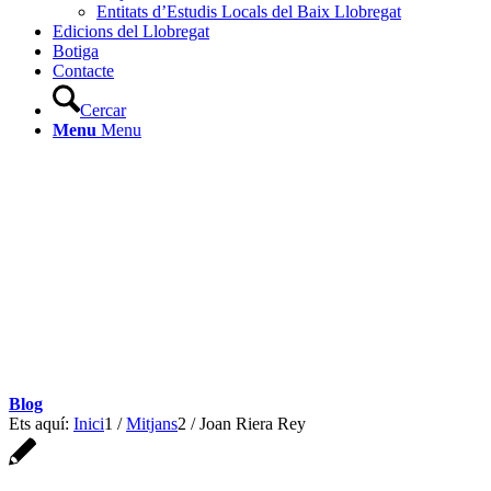
Entitats d’Estudis Locals del Baix Llobregat
Edicions del Llobregat
Botiga
Contacte
Cercar
Menu
Menu
Blog
Ets aquí:
Inici
1
/
Mitjans
2
/
Joan Riera Rey