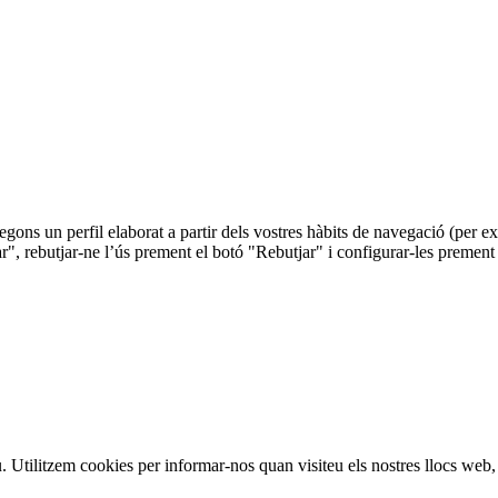
 segons un perfil elaborat a partir dels vostres hàbits de navegació (per
r", rebutjar-ne l’ús prement el botó "Rebutjar" i configurar-les prement
iu. Utilitzem cookies per informar-nos quan visiteu els nostres llocs web