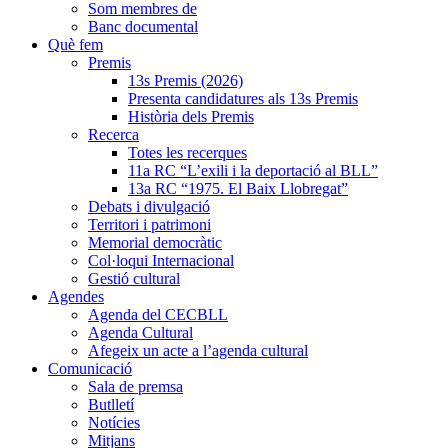
Som membres de
Banc documental
Què fem
Premis
13s Premis (2026)
Presenta candidatures als 13s Premis
Història dels Premis
Recerca
Totes les recerques
11a RC “L’exili i la deportació al BLL”
13a RC “1975. El Baix Llobregat”
Debats i divulgació
Territori i patrimoni
Memorial democràtic
Col·loqui Internacional
Gestió cultural
Agendes
Agenda del CECBLL
Agenda Cultural
Afegeix un acte a l’agenda cultural
Comunicació
Sala de premsa
Butlletí
Notícies
Mitjans