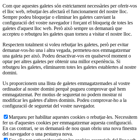
Com que aquestes galetes són estrictament necessàries per oferir-vos
el lloc web, rebutjar-les afectarà el funcionament del nostre lloc.
Sempre podeu bloquejar o eliminar les galetes canviant la
configuració del vostre navegador i forçant el bloqueig de totes les
galetes d'aquest lloc web. Però això sempre us demanarà que
accepteu o rebutgeu les galetes quan torneu a visitar el nostre lloc.
Respectem totalment si voleu rebutjar les galetes, però per evitar
demanar-vos-ho una i altra vegada, permeteu-nos emmagatzemar
una galeta per això. Podeu desactivar-vos en qualsevol moment o
optar per altres galetes per obtenir una millor experiència. Si
rebutgeu les galetes, eliminarem totes les galetes establertes al nostre
domini.
Us proporcionem una llista de galetes emmagatzemades al vostre
ordinador al nostre domini perquè pugueu comprovar què hem
emmagatzemat. Per motius de seguretat no podem mostrar ni
modificar les galetes d'altres dominis. Podeu comprovar-ho a la
configuració de seguretat del vostre navegador.
Marqueu per habilitar aquestes cookies o rebutjar-les. Necessitem
fer us d'aquestes cookies per emmagatzemar aquesta configuració.
En cas contrari, se us demanarà de nou quan obriu una nova finestra
del navegador o una pestanya nova.