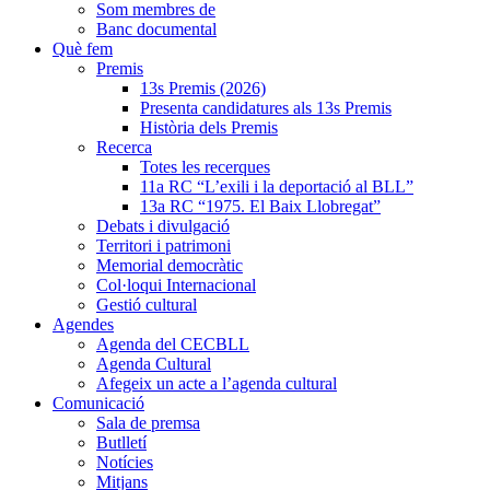
Som membres de
Banc documental
Què fem
Premis
13s Premis (2026)
Presenta candidatures als 13s Premis
Història dels Premis
Recerca
Totes les recerques
11a RC “L’exili i la deportació al BLL”
13a RC “1975. El Baix Llobregat”
Debats i divulgació
Territori i patrimoni
Memorial democràtic
Col·loqui Internacional
Gestió cultural
Agendes
Agenda del CECBLL
Agenda Cultural
Afegeix un acte a l’agenda cultural
Comunicació
Sala de premsa
Butlletí
Notícies
Mitjans