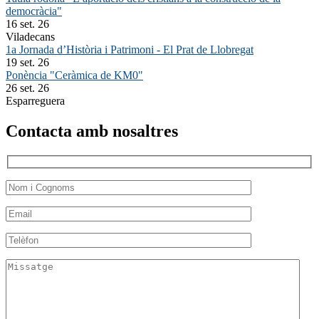
democràcia"
16 set. 26
Viladecans
1a Jornada d’Història i Patrimoni - El Prat de Llobregat
19 set. 26
Ponència "Ceràmica de KM0"
26 set. 26
Esparreguera
Contacta amb nosaltres