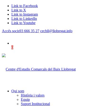
Link to Facebook
Link to X
Link to Instagram
Link to LinkedIn
Link to Youtube
Accés socis
93 666 35 27
cecbll@llobregat.info
0
Shopping Cart
Qui som
Història i valors
Equip
Suport Institucional