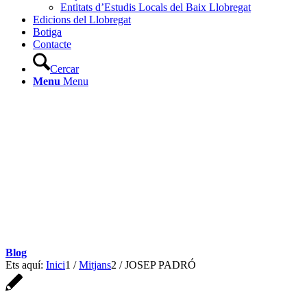
Entitats d’Estudis Locals del Baix Llobregat
Edicions del Llobregat
Botiga
Contacte
Cercar
Menu
Menu
Blog
Ets aquí:
Inici
1
/
Mitjans
2
/
JOSEP PADRÓ