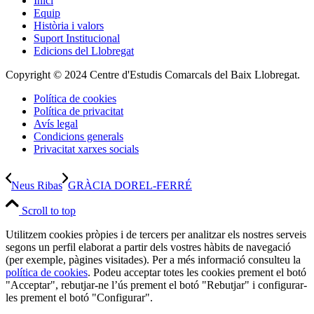
Inici
Equip
Història i valors
Suport Institucional
Edicions del Llobregat
Copyright © 2024 Centre d'Estudis Comarcals del Baix Llobregat.
Política de cookies
Política de privacitat
Avís legal
Condicions generals
Privacitat xarxes socials
Neus Ribas
GRÀCIA DOREL-FERRÉ
Scroll to top
Utilitzem cookies pròpies i de tercers per analitzar els nostres serveis
segons un perfil elaborat a partir dels vostres hàbits de navegació
(per exemple, pàgines visitades). Per a més informació consulteu la
política de cookies
. Podeu acceptar totes les cookies prement el botó
"Acceptar", rebutjar-ne l’ús prement el botó "Rebutjar" i configurar-
les prement el botó "Configurar".