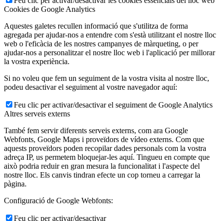
Feu clic per activar/desactivar les cookies essencials del lloc web
Cookies de Google Analytics
Aquestes galetes recullen informació que s'utilitza de forma
agregada per ajudar-nos a entendre com s'està utilitzant el nostre lloc
web o l'eficàcia de les nostres campanyes de màrqueting, o per
ajudar-nos a personalitzar el nostre lloc web i l'aplicació per millorar
la vostra experiència.
Si no voleu que fem un seguiment de la vostra visita al nostre lloc,
podeu desactivar el seguiment al vostre navegador aquí:
Feu clic per activar/desactivar el seguiment de Google Analytics
Altres serveis externs
També fem servir diferents serveis externs, com ara Google
Webfonts, Google Maps i proveïdors de vídeo externs. Com que
aquests proveïdors poden recopilar dades personals com la vostra
adreça IP, us permetem bloquejar-les aquí. Tingueu en compte que
això podria reduir en gran mesura la funcionalitat i l'aspecte del
nostre lloc. Els canvis tindran efecte un cop torneu a carregar la
pàgina.
Configuració de Google Webfonts:
Feu clic per activar/desactivar