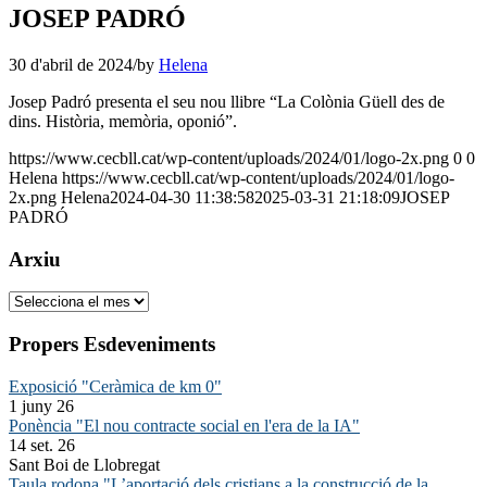
JOSEP PADRÓ
30 d'abril de 2024
/
by
Helena
Josep Padró presenta el seu nou llibre “La Colònia Güell des de
dins. Història, memòria, oponió”.
https://www.cecbll.cat/wp-content/uploads/2024/01/logo-2x.png
0
0
Helena
https://www.cecbll.cat/wp-content/uploads/2024/01/logo-
2x.png
Helena
2024-04-30 11:38:58
2025-03-31 21:18:09
JOSEP
PADRÓ
Arxiu
Arxiu
Propers Esdeveniments
Exposició "Ceràmica de km 0"
1 juny 26
Ponència "El nou contracte social en l'era de la IA"
14 set. 26
Sant Boi de Llobregat
Taula rodona "L’aportació dels cristians a la construcció de la