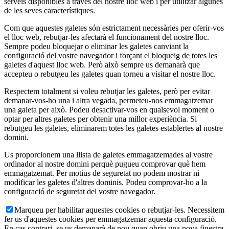
serveis disponibles a través del nostre lloc web i per utilitzar algunes
de les seves característiques.
Com que aquestes galetes són estrictament necessàries per oferir-vos
el lloc web, rebutjar-les afectarà el funcionament del nostre lloc.
Sempre podeu bloquejar o eliminar les galetes canviant la
configuració del vostre navegador i forçant el bloqueig de totes les
galetes d'aquest lloc web. Però això sempre us demanarà que
accepteu o rebutgeu les galetes quan torneu a visitar el nostre lloc.
Respectem totalment si voleu rebutjar les galetes, però per evitar
demanar-vos-ho una i altra vegada, permeteu-nos emmagatzemar
una galeta per això. Podeu desactivar-vos en qualsevol moment o
optar per altres galetes per obtenir una millor experiència. Si
rebutgeu les galetes, eliminarem totes les galetes establertes al nostre
domini.
Us proporcionem una llista de galetes emmagatzemades al vostre
ordinador al nostre domini perquè pugueu comprovar què hem
emmagatzemat. Per motius de seguretat no podem mostrar ni
modificar les galetes d'altres dominis. Podeu comprovar-ho a la
configuració de seguretat del vostre navegador.
Marqueu per habilitar aquestes cookies o rebutjar-les. Necessitem
fer us d'aquestes cookies per emmagatzemar aquesta configuració.
En cas contrari, se us demanarà de nou quan obriu una nova finestra