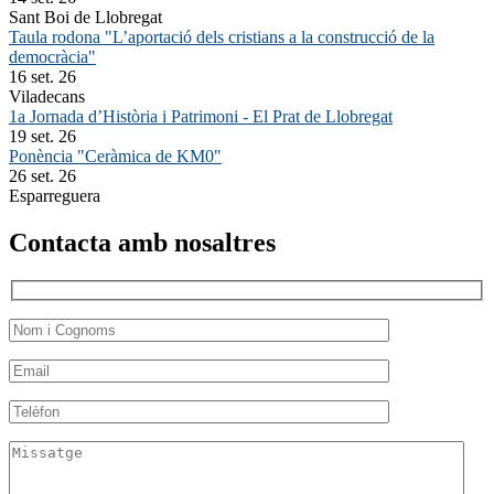
Sant Boi de Llobregat
Taula rodona "L’aportació dels cristians a la construcció de la
democràcia"
16 set. 26
Viladecans
1a Jornada d’Història i Patrimoni - El Prat de Llobregat
19 set. 26
Ponència "Ceràmica de KM0"
26 set. 26
Esparreguera
Contacta amb nosaltres