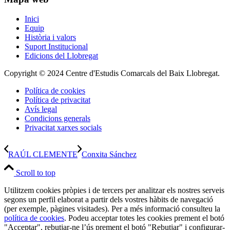
Inici
Equip
Història i valors
Suport Institucional
Edicions del Llobregat
Copyright © 2024 Centre d'Estudis Comarcals del Baix Llobregat.
Política de cookies
Política de privacitat
Avís legal
Condicions generals
Privacitat xarxes socials
RAÚL CLEMENTE
Conxita Sánchez
Scroll to top
Utilitzem cookies pròpies i de tercers per analitzar els nostres serveis
segons un perfil elaborat a partir dels vostres hàbits de navegació
(per exemple, pàgines visitades). Per a més informació consulteu la
política de cookies
. Podeu acceptar totes les cookies prement el botó
"Acceptar", rebutjar-ne l’ús prement el botó "Rebutjar" i configurar-