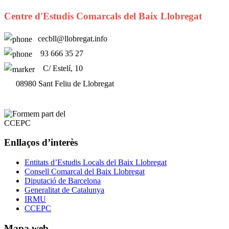
Centre d'Estudis Comarcals del Baix Llobregat
cecbll@llobregat.info
93 666 35 27
C/ Estelí, 10
08980 Sant Feliu de Llobregat
Enllaços d’interès
Entitats d’Estudis Locals del Baix Llobregat
Consell Comarcal del Baix Llobregat
Diputació de Barcelona
Generalitat de Catalunya
IRMU
CCEPC
Mapa web