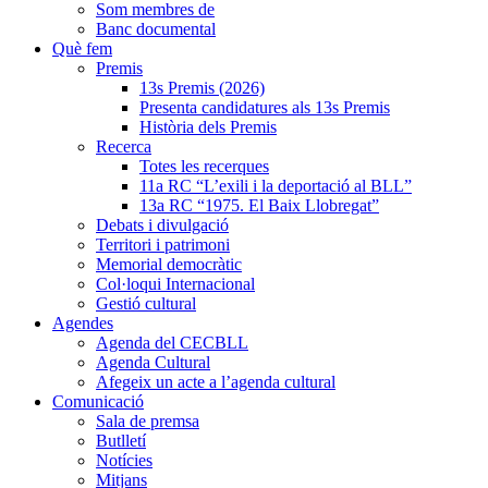
Som membres de
Banc documental
Què fem
Premis
13s Premis (2026)
Presenta candidatures als 13s Premis
Història dels Premis
Recerca
Totes les recerques
11a RC “L’exili i la deportació al BLL”
13a RC “1975. El Baix Llobregat”
Debats i divulgació
Territori i patrimoni
Memorial democràtic
Col·loqui Internacional
Gestió cultural
Agendes
Agenda del CECBLL
Agenda Cultural
Afegeix un acte a l’agenda cultural
Comunicació
Sala de premsa
Butlletí
Notícies
Mitjans