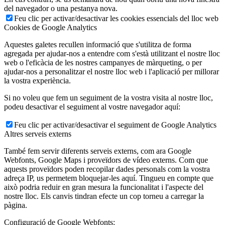
del navegador o una pestanya nova.
Feu clic per activar/desactivar les cookies essencials del lloc web
Cookies de Google Analytics
Aquestes galetes recullen informació que s'utilitza de forma
agregada per ajudar-nos a entendre com s'està utilitzant el nostre lloc
web o l'eficàcia de les nostres campanyes de màrqueting, o per
ajudar-nos a personalitzar el nostre lloc web i l'aplicació per millorar
la vostra experiència.
Si no voleu que fem un seguiment de la vostra visita al nostre lloc,
podeu desactivar el seguiment al vostre navegador aquí:
Feu clic per activar/desactivar el seguiment de Google Analytics
Altres serveis externs
També fem servir diferents serveis externs, com ara Google
Webfonts, Google Maps i proveïdors de vídeo externs. Com que
aquests proveïdors poden recopilar dades personals com la vostra
adreça IP, us permetem bloquejar-les aquí. Tingueu en compte que
això podria reduir en gran mesura la funcionalitat i l'aspecte del
nostre lloc. Els canvis tindran efecte un cop torneu a carregar la
pàgina.
Configuració de Google Webfonts: