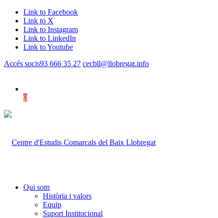
Link to Facebook
Link to X
Link to Instagram
Link to LinkedIn
Link to Youtube
Accés socis
93 666 35 27
cecbll@llobregat.info
0
Shopping Cart
Qui som
Història i valors
Equip
Suport Institucional