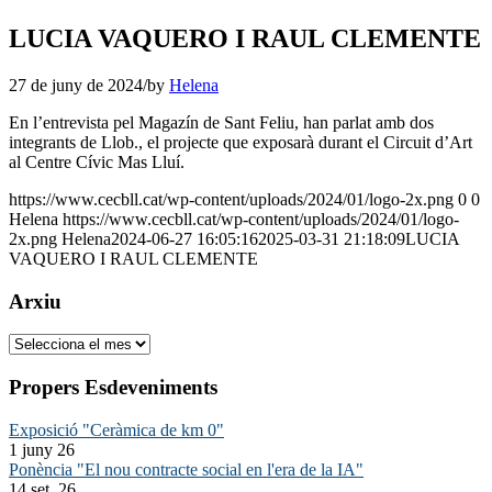
LUCIA VAQUERO I RAUL CLEMENTE
27 de juny de 2024
/
by
Helena
En l’entrevista pel Magazín de Sant Feliu, han parlat amb dos
integrants de Llob., el projecte que exposarà durant el Circuit d’Art
al Centre Cívic Mas Lluí.
https://www.cecbll.cat/wp-content/uploads/2024/01/logo-2x.png
0
0
Helena
https://www.cecbll.cat/wp-content/uploads/2024/01/logo-
2x.png
Helena
2024-06-27 16:05:16
2025-03-31 21:18:09
LUCIA
VAQUERO I RAUL CLEMENTE
Arxiu
Arxiu
Propers Esdeveniments
Exposició "Ceràmica de km 0"
1 juny 26
Ponència "El nou contracte social en l'era de la IA"
14 set. 26