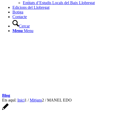
Entitats d’Estudis Locals del Baix Llobregat
Edicions del Llobregat
Botiga
Contacte
Cercar
Menu
Menu
Blog
Ets aquí:
Inici
1
/
Mitjans
2
/
MANEL EDO