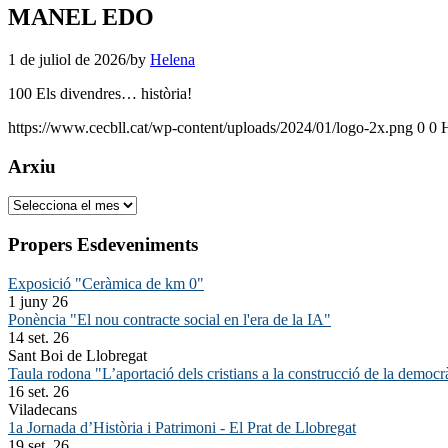
MANEL EDO
1 de juliol de 2026
/
by
Helena
100 Els divendres… història!
https://www.cecbll.cat/wp-content/uploads/2024/01/logo-2x.png
0
0
Arxiu
Arxiu
Propers Esdeveniments
Exposició "Ceràmica de km 0"
1 juny 26
Ponència "El nou contracte social en l'era de la IA"
14 set. 26
Sant Boi de Llobregat
Taula rodona "L’aportació dels cristians a la construcció de la democr
16 set. 26
Viladecans
1a Jornada d’Història i Patrimoni - El Prat de Llobregat
19 set. 26