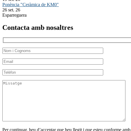
Ponència "Ceràmica de KM0"
26 set. 26
Esparreguera
Contacta amb nosaltres
Per continuar, heu d’acceptar que heu llegit i que esteu conforme amb