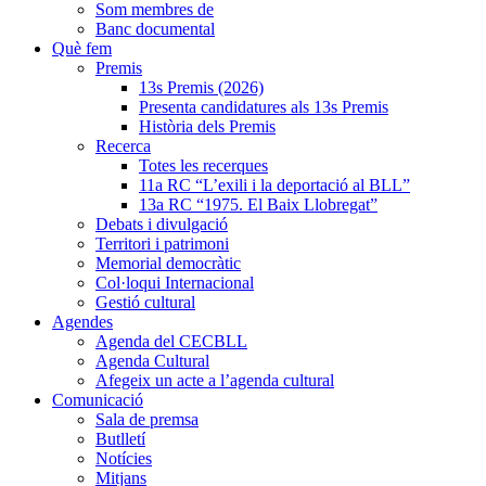
Som membres de
Banc documental
Què fem
Premis
13s Premis (2026)
Presenta candidatures als 13s Premis
Història dels Premis
Recerca
Totes les recerques
11a RC “L’exili i la deportació al BLL”
13a RC “1975. El Baix Llobregat”
Debats i divulgació
Territori i patrimoni
Memorial democràtic
Col·loqui Internacional
Gestió cultural
Agendes
Agenda del CECBLL
Agenda Cultural
Afegeix un acte a l’agenda cultural
Comunicació
Sala de premsa
Butlletí
Notícies
Mitjans