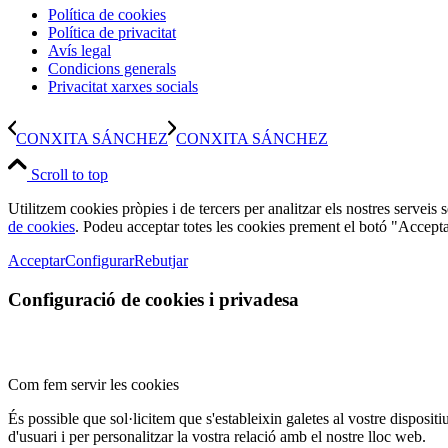
Política de cookies
Política de privacitat
Avís legal
Condicions generals
Privacitat xarxes socials
CONXITA SÁNCHEZ
CONXITA SÁNCHEZ
Scroll to top
Utilitzem cookies pròpies i de tercers per analitzar els nostres serveis
de cookies
. Podeu acceptar totes les cookies prement el botó "Accepta
Acceptar
Configurar
Rebutjar
Configuració de cookies i privadesa
Com fem servir les cookies
És possible que sol·licitem que s'estableixin galetes al vostre disposit
d'usuari i per personalitzar la vostra relació amb el nostre lloc web.