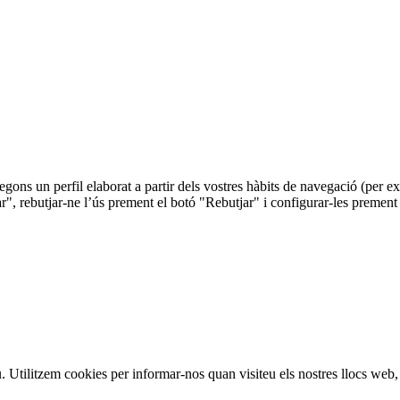
 segons un perfil elaborat a partir dels vostres hàbits de navegació (per
r", rebutjar-ne l’ús prement el botó "Rebutjar" i configurar-les prement
iu. Utilitzem cookies per informar-nos quan visiteu els nostres llocs web