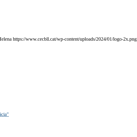
Helena
https://www.cecbll.cat/wp-content/uploads/2024/01/logo-2x.png
àcia"